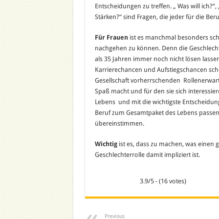
Entscheidungen zu treffen. „ Was will ich?
Stärken?“ sind Fragen, die jeder für die Ber
Für Frauen
ist es manchmal besonders schw
nachgehen zu können. Denn die Geschlechte
als 35 Jahren immer noch nicht lösen lasse
Karrierechancen und Aufstiegschancen schei
Gesellschaft vorherrschenden Rollenerwart
Spaß macht und für den sie sich interessier
Lebens und mit die wichtigste Entscheidung,
Beruf zum Gesamtpaket des Lebens passen 
übereinstimmen.
Wichtig
ist es, dass zu machen, was einen gl
Geschlechterrolle damit impliziert ist.
3.9/5 - (16 votes)
Previous