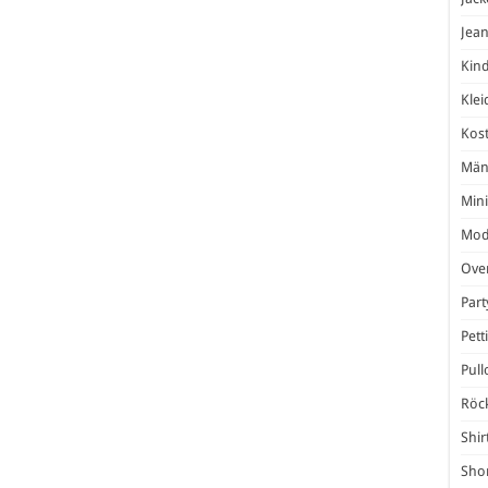
Jea
Kind
Klei
Kos
Män
Mini
Mod
Over
Par
Pett
Pull
Röc
Shir
Shor