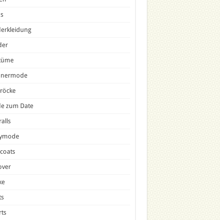
ns
erkleidung
der
tüme
nermode
röcke
e zum Date
alls
tymode
icoats
over
ke
ts
ts