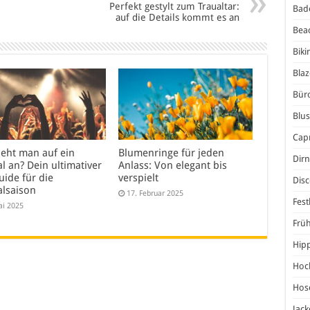
Perfekt gestylt zum Traualtar:
Bad
auf die Details kommt es an
Bea
Biki
Blaz
Bür
Blu
Capr
ieht man auf ein
Blumenringe für jeden
Dirn
al an? Dein ultimativer
Anlass: Von elegant bis
uide für die
verspielt
Dis
alsaison
17. Februar 2025
Fest
ai 2025
Frü
Hip
Hoc
Hos
Jack