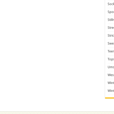
Soc
Spo
Stil
Stre
Stri
Swea
Tee
Top
Ums
Wes
Win
Win