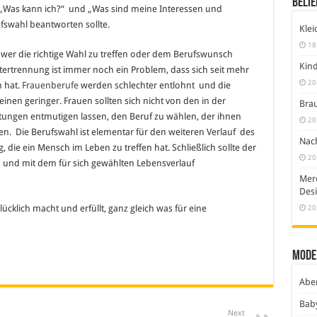
Belie
“, „Was kann ich?“ und „Was sind meine Interessen und
ufswahl beantworten sollte.
Klei
18
er die richtige Wahl zu treffen oder dem Berufswunsch
Kind
rtrennung ist immer noch ein Problem, dass sich seit mehr
20
n hat.
Frauenberufe
werden schlechter entlohnt und die
nen geringer. Frauen sollten sich nicht von den in der
Brau
ungen entmutigen lassen, den Beruf zu wählen, der ihnen
20
en. Die Berufswahl ist elementar für den weiteren Verlauf des
Nach
 die ein Mensch im Leben zu treffen hat. Schließlich sollte der
20
und mit dem für sich gewählten Lebensverlauf
Merc
Desi
20
ücklich macht und erfüllt, ganz gleich was für eine
Mode
Abe
Bab
Next