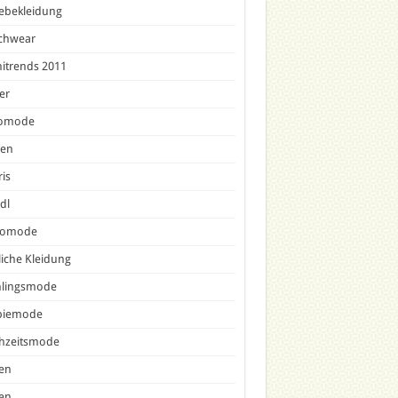
ebekleidung
chwear
nitrends 2011
er
omode
sen
is
dl
comode
liche Kleidung
hlingsmode
piemode
hzeitsmode
en
en