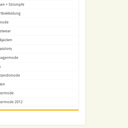
ken + Strümpfe
rtbekleidung
lmode
etwear
ckjacken
tshirts
nagermode
s
tandsmode
ten
termode
termode 2012