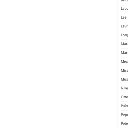
Laco
Lee
Levi’
Lon
Marc
Marc
Mex
Miss
Mus
Nike
Otto
Pal
Pep
Pet