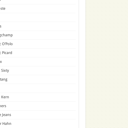
ste
s
gchamp
 O’Polo
 Picard
x
 Sixty
tang
 Kern
mers
e Jeans
er Hahn