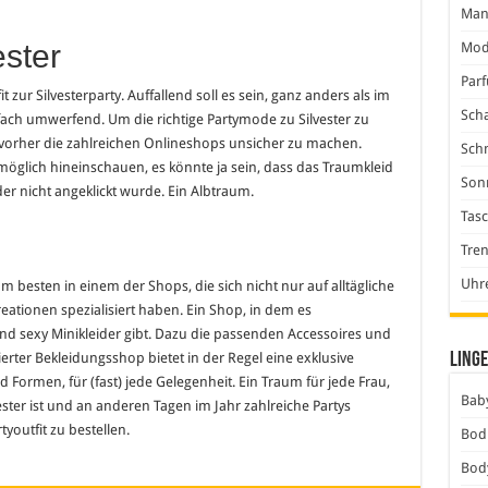
Man
ster
Mod
Par
 zur Silvesterparty. Auffallend soll es sein, ganz anders als im
Scha
fach umwerfend. Um die richtige Partymode zu Silvester zu
n vorher die zahlreichen Onlineshops unsicher zu machen.
Sch
 möglich hineinschauen, es könnte ja sein, dass das Traumkleid
Son
der nicht angeklickt wurde. Ein Albtraum.
Tas
n
Tre
Uhr
esten in einem der Shops, die sich nicht nur auf alltägliche
eationen spezialisiert haben. Ein Shop, in dem es
 und sexy Minikleider gibt. Dazu die passenden Accessoires und
Linge
tierter Bekleidungsshop bietet in der Regel eine exklusive
Formen, für (fast) jede Gelegenheit. Ein Traum für jede Frau,
Baby
ester ist und an anderen Tagen im Jahr zahlreiche Partys
tyoutfit zu bestellen.
Bod
Bod