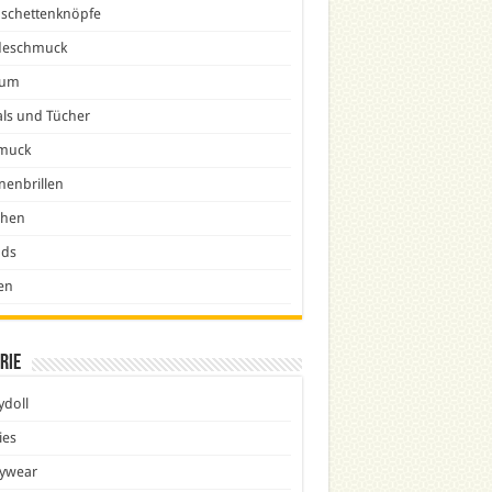
schettenknöpfe
eschmuck
fum
ls und Tücher
muck
nenbrillen
chen
nds
en
rie
doll
ies
ywear