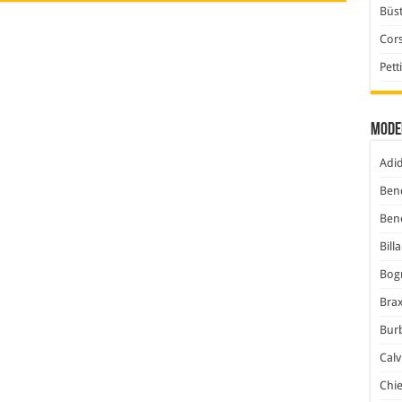
Büst
Cor
Pett
Mode
Adi
Ben
Ben
Bill
Bog
Bra
Bur
Calv
Chi