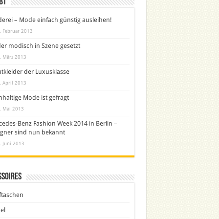
bt
derei – Mode einfach günstig ausleihen!
. Februar 2013
er modisch in Szene gesetzt
. März 2013
tkleider der Luxusklasse
. April 2013
haltige Mode ist gefragt
. Mai 2013
edes-Benz Fashion Week 2014 in Berlin –
gner sind nun bekannt
. Juni 2013
ssoires
ftaschen
el