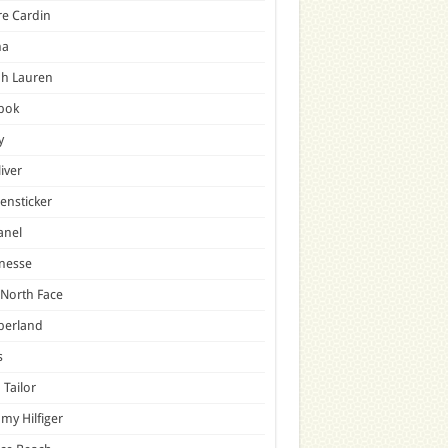
re Cardin
a
ph Lauren
bok
y
liver
ensticker
anel
nesse
North Face
berland
s
Tailor
y Hilfiger