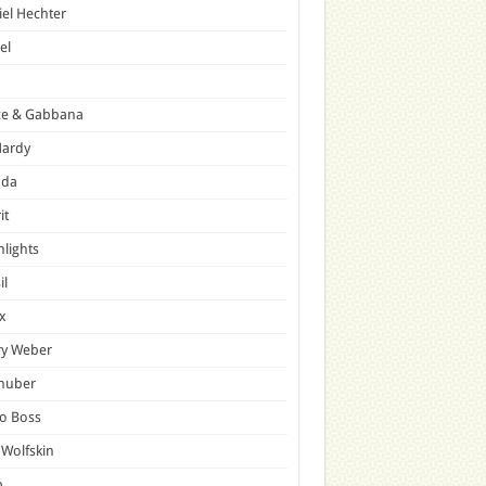
el Hechter
el
ce & Gabbana
Hardy
ada
it
hlights
il
x
ry Weber
lhuber
o Boss
 Wolfskin
p