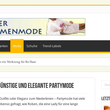
arken
Mode
Schuhe
Trend-Labels
r ein Werkzeug für Ihr Haar
günstige und elegante Partymode
Letzt
y Outfits oder Eleganz zum Niederknien – Partymode hat viele
ebenso gefragt, wie Roben, die eine Lady für eine lange