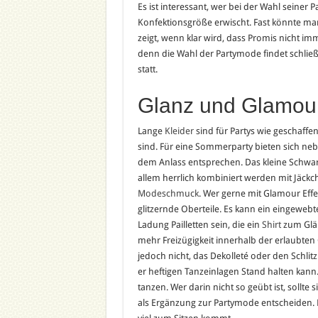
Es ist interessant, wer bei der Wahl seiner 
Konfektionsgröße erwischt. Fast könnte man
zeigt, wenn klar wird, dass Promis nicht imm
denn die Wahl der Partymode findet schließl
statt.
Glanz und Glamou
Lange
Kleider
sind für Partys wie geschaffen
sind. Für eine Sommerparty bieten sich neben
dem Anlass entsprechen. Das kleine Schwarz
allem herrlich kombiniert werden mit Jäckch
Modeschmuck
. Wer gerne mit Glamour Effek
glitzernde Oberteile. Es kann ein eingewebt
Ladung Pailletten sein, die ein
Shirt
zum Glän
mehr Freizügigkeit innerhalb der erlaubten
jedoch nicht, das Dekolleté oder den Schlit
er heftigen Tanzeinlagen Stand halten kan
tanzen. Wer darin nicht so geübt ist, sollt
als Ergänzung zur Partymode entscheiden. 