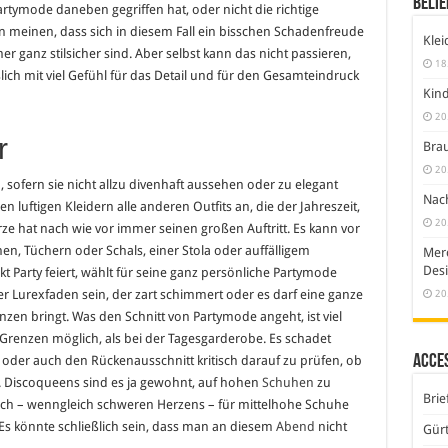
Belie
Partymode daneben gegriffen hat, oder nicht die richtige
 meinen, dass sich in diesem Fall ein bisschen Schadenfreude
Klei
er ganz stilsicher sind. Aber selbst kann das nicht passieren,
18
ich mit viel Gefühl für das Detail und für den Gesamteindruck
Kind
20
r
Brau
20
, sofern sie nicht allzu divenhaft aussehen oder zu elegant
Nach
 luftigen Kleidern alle anderen Outfits an, die der Jahreszeit,
20
e hat nach wie vor immer seinen großen Auftritt. Es kann vor
en, Tüchern oder Schals, einer Stola oder auffälligem
Merc
Desi
t Party feiert, wählt für seine ganz persönliche Partymode
20
er Lurexfaden sein, der zart schimmert oder es darf eine ganze
zen bringt. Was den Schnitt von Partymode angeht, ist viel
 Grenzen möglich, als bei der Tagesgarderobe. Es schadet
Acce
z oder auch den Rückenausschnitt kritisch darauf zu prüfen, ob
n. Discoqueens sind es ja gewohnt, auf hohen
Schuhen
zu
Brie
e sich – wenngleich schweren Herzens – für mittelhohe Schuhe
Es könnte schließlich sein, dass man an diesem
Abend
nicht
Gürt