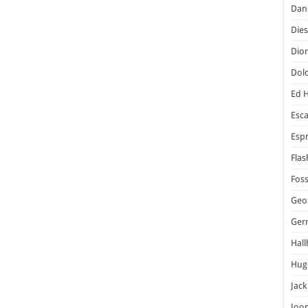
Dani
Dies
Dior
Dol
Ed 
Esc
Espr
Flas
Foss
Geo
Ger
Hal
Hug
Jack
Joo