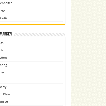
enhalter
sagen
icoats
marken
das
ch
etton
abong
ner
x
berry
in Klein
emsee