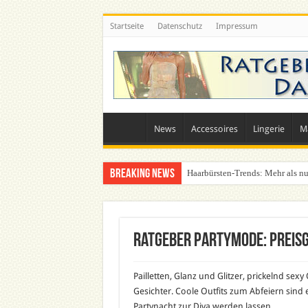
Startseite
Datenschutz
Impressum
News
Accessoires
Lingerie
M
Breaking News
Haarbürsten-Trends: Mehr als nu
Ratgeber Partymode: Preis
Pailletten, Glanz und Glitzer, prickelnd sex
Gesichter. Coole Outfits zum Abfeiern sind 
Partynacht zur Diva werden lassen.