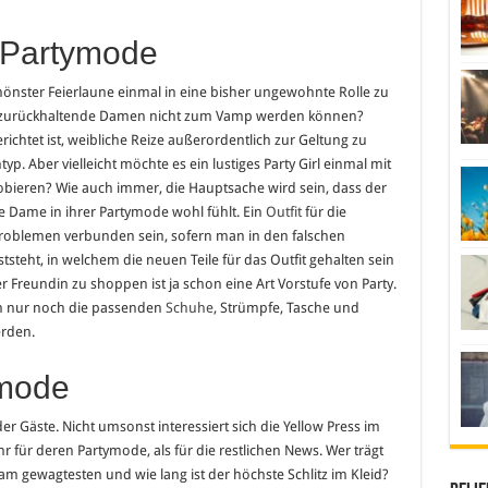
 Partymode
chönster Feierlaune einmal in eine bisher ungewohnte Rolle zu
d zurückhaltende Damen nicht zum Vamp werden können?
ichtet ist, weibliche Reize außerordentlich zur Geltung zu
yp. Aber vielleicht möchte es ein lustiges Party Girl einmal mit
obieren? Wie auch immer, die Hauptsache wird sein, dass der
ie Dame in ihrer Partymode wohl fühlt. Ein
Outfit
für die
 Problemen verbunden sein, sofern man in den falschen
tsteht, in welchem die neuen Teile für das Outfit gehalten sein
 Freundin zu shoppen ist ja schon eine Art Vorstufe von Party.
n nur noch die passenden
Schuhe
, Strümpfe, Tasche und
rden.
mode
er Gäste. Nicht umsonst interessiert sich die Yellow Press im
hr für deren Partymode, als für die restlichen News. Wer trägt
am gewagtesten und wie lang ist der höchste Schlitz im Kleid?