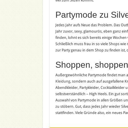
viel zum Sitzen kommt.
Partymode zu Silve
Jedes Jahr aufs Neue das Problem. Das Outfit
Jahr zuvor, sexy, glamourös, eben ganz ein
finden, lohnt es sich bereits einige Woche
Schließlich muss frau in so viele Shops wie
zur Party genau in dem Shop zu finden ist, 
Shoppen, shoppe
Außergewöhnliche Partymode findet man am b
Kleidung
, sondern auch auf ausgefallene Kr
Abendkleider, Partykleider, Cocktailkleider
selbstverständlich – High Heels. Ein gut sor
Auswahl von Partymode in allen Größen und 
zu stöbern. Gut, dass jedes Jahr wieder Silv
stattfinden. Viele Gründe also, ein neues Par