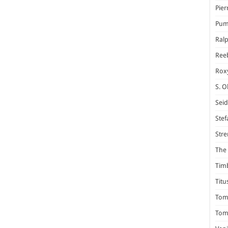
Pier
Pum
Ral
Ree
Rox
S. O
Seid
Stef
Stre
The 
Tim
Titu
Tom 
Tomm