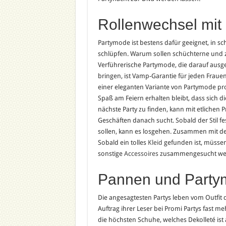
Rollenwechsel mit
Partymode ist bestens dafür geeignet, in s
schlüpfen. Warum sollen schüchterne un
Verführerische Partymode, die darauf ausger
bringen, ist Vamp-Garantie für jeden Frauent
einer eleganten Variante von Partymode pr
Spaß am Feiern erhalten bleibt, dass sich d
nächste Party zu finden, kann mit etlichen
Geschäften danach sucht. Sobald der Stil fes
sollen, kann es losgehen. Zusammen mit der
Sobald ein tolles
Kleid
gefunden ist, müsse
sonstige
Accessoires
zusammengesucht we
Pannen und Party
Die angesagtesten Partys leben vom Outfit d
Auftrag ihrer Leser bei Promi Partys fast me
die höchsten Schuhe, welches Dekolleté ist 