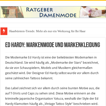
Haarbürsten-Trends: Mehr als nur ein Werkzeug für Ihr Haar
Was zieht man auf ein Festival an? Dein ultimativer Styleguide für die Fest
Ed Hardy: Markenmode und Markenkleidung
Die Modemarke
Ed Hardy
ist eine der beliebtesten Modemarken in
Deutschland. Sie wird häufig als „Modemarke der Stars“ bezeichnet,
da sie von Schauspielern, Models und Musikern gleichermaßen
geschätzt wird. Der Designer Ed Hardy selbst wurde vor allem durch
seine zahlreichen Tattoos bekannt.
Das Label zeichnet sich vor allem durch seine bunten Motive aus, die
auf T-
Shirts
und Caps zu sehen sind. Diese Motive erinnern an die
kriminelle japanische Organisation
Yakuza
, weshalb der Style der Ed
Hardy Klamotten häufig als „Vintage Tattoo Style“ beschrieben wird.