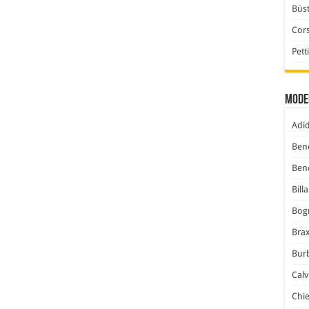
Büst
Cor
Pett
Mode
Adi
Ben
Ben
Bill
Bog
Bra
Bur
Calv
Chi