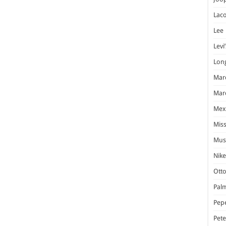
Laco
Lee
Levi’
Lon
Marc
Marc
Mex
Miss
Mus
Nike
Otto
Pal
Pep
Pet