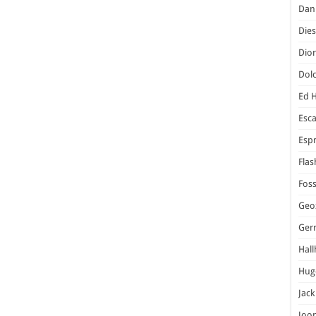
Dani
Dies
Dior
Dol
Ed 
Esc
Espr
Flas
Foss
Geo
Ger
Hal
Hug
Jack
Joo