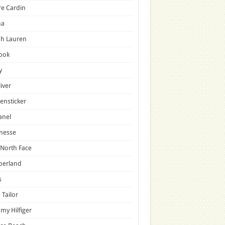
re Cardin
a
ph Lauren
bok
y
liver
ensticker
anel
nesse
North Face
berland
s
Tailor
y Hilfiger