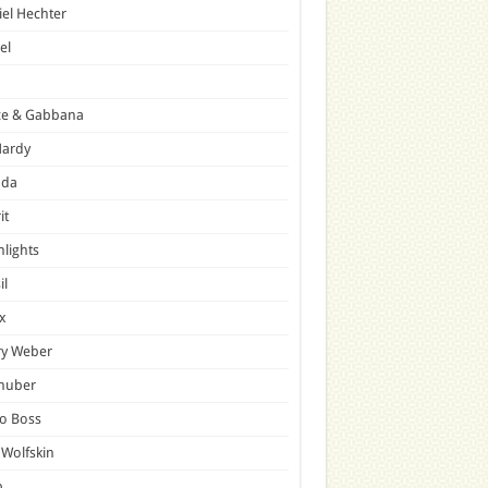
el Hechter
el
ce & Gabbana
Hardy
ada
it
hlights
il
x
ry Weber
lhuber
o Boss
 Wolfskin
p