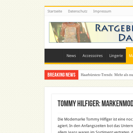
Startseite
Datenschutz
Impressum
News
Accessoires
Lingerie
M
Breaking News
Haarbürsten-Trends: Mehr als nu
Was zieht man auf ein Festival a
Tommy Hilfiger: Markenmo
Die Modemarke Tommy Hilfiger ist eine noch
agiert. In den Anfangszeiten bot das Untern
allem
Jeans
waren im Sortiment vertreten, d