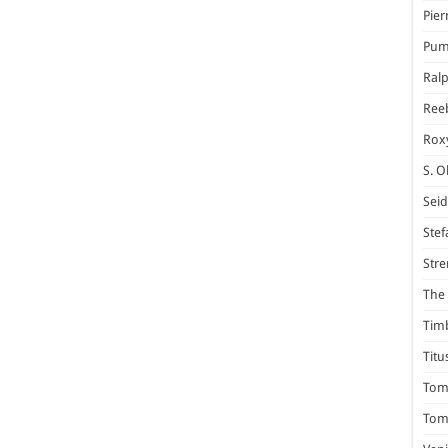
Pier
Pum
Ral
Ree
Rox
S. O
Seid
Stef
Stre
The 
Tim
Titu
Tom 
Tomm