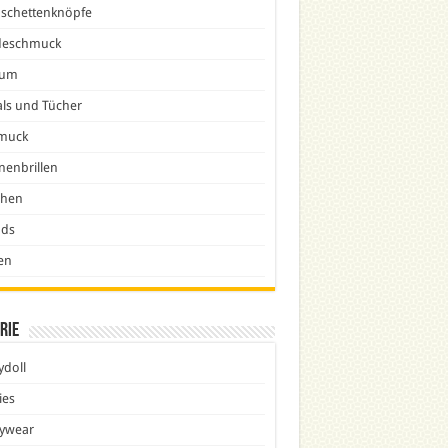
schettenknöpfe
eschmuck
fum
ls und Tücher
muck
nenbrillen
chen
nds
en
rie
doll
ies
ywear