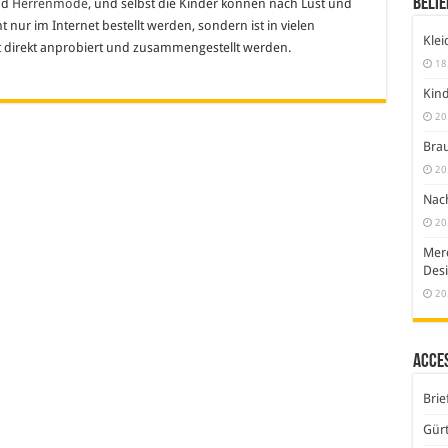
Belie
nd
Herrenmode
, und selbst die Kinder können nach Lust und
nur im Internet bestellt werden, sondern ist in vielen
Klei
 direkt anprobiert und zusammengestellt werden.
18
Kind
20
Brau
20
Nach
20
Merc
Desi
20
Acce
Brie
Gürt