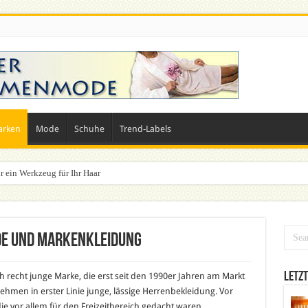
arken
Mode
Schuhe
Trend-Labels
r ein Werkzeug für Ihr Haar
n? Dein ultimativer Styleguide für die Festivalsaison
de und Markenkleidung
Letzt
 recht junge Marke, die erst seit den 1990er Jahren am Markt
ehmen in erster Linie junge, lässige Herrenbekleidung. Vor
ie vor allem für den Freizeitbereich gedacht waren.