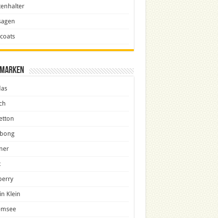
enhalter
sagen
icoats
marken
das
ch
etton
abong
ner
x
berry
in Klein
emsee