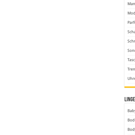
Man
Mod
Par
Scha
Sch
Son
Tas
Tre
Uhr
Linge
Baby
Bod
Bod