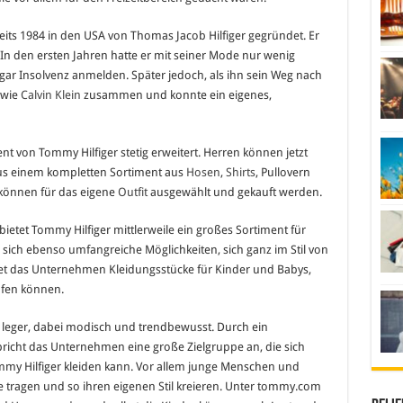
its 1984 in den USA von Thomas Jacob Hilfiger gegründet. Er
. In den ersten Jahren hatte er mit seiner Mode nur wenig
ogar Insolvenz anmelden. Später jedoch, als ihn sein Weg nach
 wie
Calvin Klein
zusammen und konnte ein eigenes,
t von Tommy Hilfiger stetig erweitert. Herren können jetzt
us einem kompletten Sortiment aus
Hosen
,
Shirts
, Pullovern
können für das eigene
Outfit
ausgewählt und gekauft werden.
bietet Tommy Hilfiger mittlerweile ein großes Sortiment für
 sich ebenso umfangreiche Möglichkeiten, sich ganz im Stil von
etet das Unternehmen Kleidungsstücke für Kinder und Babys,
ufen können.
d leger, dabei modisch und trendbewusst. Durch ein
richt das Unternehmen eine große Zielgruppe an, die sich
my Hilfiger kleiden kann. Vor allem junge Menschen und
 tragen und so ihren eigenen Stil kreieren. Unter tommy.com