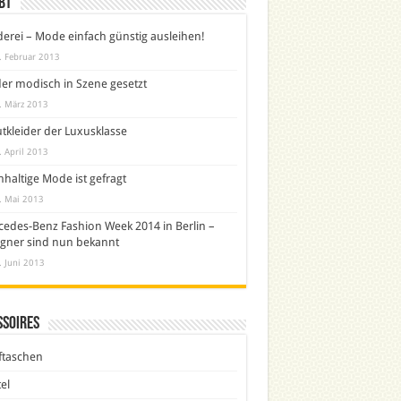
bt
derei – Mode einfach günstig ausleihen!
. Februar 2013
er modisch in Szene gesetzt
. März 2013
tkleider der Luxusklasse
. April 2013
haltige Mode ist gefragt
. Mai 2013
edes-Benz Fashion Week 2014 in Berlin –
gner sind nun bekannt
. Juni 2013
ssoires
ftaschen
el