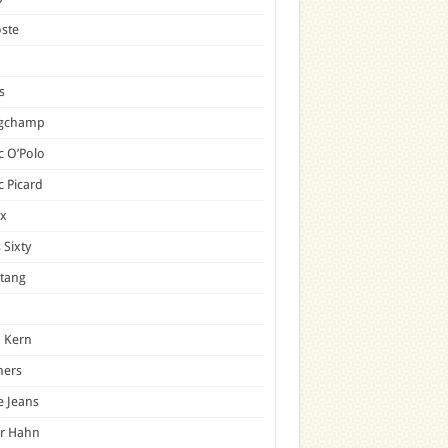
ste
s
gchamp
 O’Polo
 Picard
x
 Sixty
tang
 Kern
mers
e Jeans
er Hahn