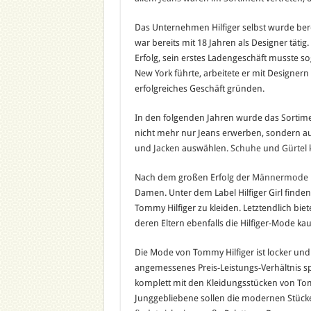
Das Unternehmen Hilfiger selbst wurde bere
war bereits mit 18 Jahren als Designer tätig
Erfolg, sein erstes Ladengeschäft musste s
New York führte, arbeitete er mit Designern
erfolgreiches Geschäft gründen.
In den folgenden Jahren wurde das Sortimen
nicht mehr nur Jeans erwerben, sondern a
und
Jacken
auswählen.
Schuhe
und
Gürtel
Nach dem großen Erfolg der
Männermode
Damen. Unter dem Label Hilfiger Girl finden
Tommy Hilfiger zu kleiden. Letztendlich bi
deren Eltern ebenfalls die Hilfiger-Mode ka
Die Mode von Tommy Hilfiger ist locker un
angemessenes Preis-Leistungs-Verhältnis sp
komplett mit den Kleidungsstücken von Tom
Junggebliebene sollen die modernen Stücke