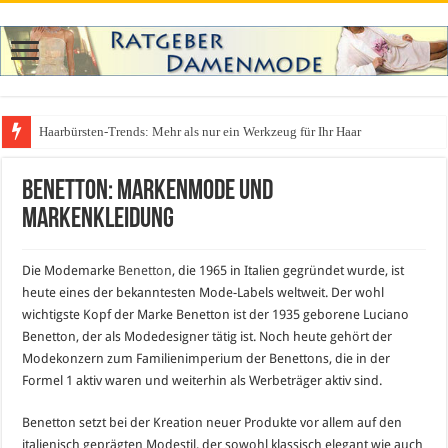
Haarbürsten-Trends: Mehr als nur ein Werkzeug für Ihr Haar
Was zieht man auf ein Festival an? Dein ultimativer Styleguide für die Fest
Benetton: Markenmode und
Markenkleidung
Die Modemarke
Benetton
, die 1965 in Italien gegründet wurde, ist
heute eines der bekanntesten Mode-Labels weltweit. Der wohl
wichtigste Kopf der Marke Benetton ist der 1935 geborene Luciano
Benetton, der als Modedesigner tätig ist. Noch heute gehört der
Modekonzern zum Familienimperium der Benettons, die in der
Formel 1 aktiv waren und weiterhin als Werbeträger aktiv sind.
Benetton setzt bei der Kreation neuer Produkte vor allem auf den
italienisch geprägten Modestil, der sowohl klassisch elegant wie auch