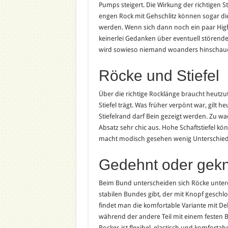
Pumps steigert. Die Wirkung der richtigen 
engen Rock mit Gehschlitz können sogar die
werden. Wenn sich dann noch ein paar High
keinerlei Gedanken über eventuell störende
wird sowieso niemand woanders hinschauen
Röcke und Stiefel
Über die richtige Rocklänge braucht heutz
Stiefel trägt. Was früher verpönt war, gil
Stiefelrand darf Bein gezeigt werden. Zu 
Absatz sehr chic aus. Hohe Schaftstiefel kö
macht modisch gesehen wenig Unterschied, 
Gedehnt oder gekn
Beim Bund unterscheiden sich Röcke untere
stabilen Bundes gibt, der mit Knopf gesch
findet man die komfortable Variante mit De
während der andere Teil mit einem festen 
Rockes ist flexibel, elastisch und komfor