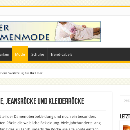
arken
Mode
Schuhe
Trend-Labels
n? Dein ultimativer Styleguide für die Festivalsaison
e, Jeansröcke und Kleiderröcke
Letzt
dteil der Damenoberbekleidung und noch ein besonders
en Röcke die weibliche Bekleidung. Viele Jahrhunderte lang
ang des 20. Jahrhunderts die Röcke wie alte Zöpfe einfach