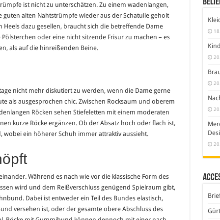
Belie
Strümpfe ist nicht zu unterschätzen. Zu einem wadenlangen,
 guten alten Nahtstrümpfe wieder aus der Schatulle geholt
Klei
 Heels dazu gesellen, braucht sich die betreffende Dame
18
 Pölsterchen oder eine nicht sitzende Frisur zu machen – es
Kind
, als auf die hinreißenden Beine.
20
Brau
20
utage nicht mehr diskutiert zu werden, wenn die Dame gerne
Nach
t heute als ausgesprochen chic. Zwischen Rocksaum und oberem
20
wadenlangen Röcken sehen Stiefeletten mit einem moderaten
nnen kurze Röcke ergänzen. Ob der Absatz hoch oder flach ist,
Merc
Desi
wobei ein höherer Schuh immer attraktiv aussieht.
20
öpft
Acce
inander. Während es nach wie vor die klassische Form des
lossen wird und dem Reißverschluss genügend Spielraum gibt,
Brie
hnbund. Dabei ist entweder ein Teil des Bundes elastisch,
Bund versehen ist, oder der gesamte obere Abschluss des
Gürt
tabel. Röcke mit Gummibund können dennoch mit einer nach