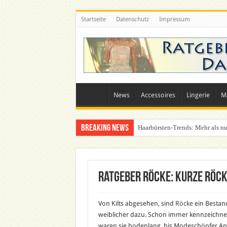
Startseite
Datenschutz
Impressum
News
Accessoires
Lingerie
M
Breaking News
Was zieht man auf ein Festival a
Ratgeber Röcke: Kurze Röck
Von Kilts abgesehen, sind
Röcke
ein Bestan
weiblicher dazu. Schon immer kennzeichnet
waren sie bodenlang, bis Modeschöpfer Anf