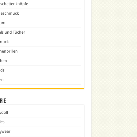
schettenknöpfe
eschmuck
fum
ls und Tücher
muck
nenbrillen
chen
nds
en
rie
doll
ies
ywear