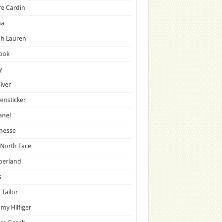
re Cardin
a
ph Lauren
bok
y
liver
ensticker
anel
nesse
North Face
berland
s
Tailor
y Hilfiger