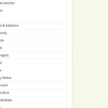
el Hechter
el
ce & Gabbana
Hardy
ada
it
hlights
il
x
ry Weber
lhuber
o Boss
 Wolfskin
p