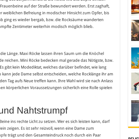
Frauenbeine auf der Straße bewundert werden. Erst zaghaft,
r weiblichen Befreiung in modischer Hinsicht zum Opfer, bis
 ab ging es wieder bergab, bzw. die Rocksäume wanderten
ämpfte Zentimeter weiterhin modisch möglich blieb.
f die Länge. Maxi Röcke lassen ihren Saum um die Knöchel
e reichen. Mini Röcke bedecken mal gerade das Nötigste, bzw.
 gibt kein Modediktat, welches darüber befindet, wie lang
So kann jede Dame selbst entscheiden, welche Rocklänge ihr am
eden Tag aufs Neue treffen kann. Ihre Wahl wird sie nach Anlass
nen körperlichen Voraussetzungen sicherlich eine Rolle spielen
und Nahtstrumpf
ine ins rechte Licht zu setzen. Wer es sich leisten kann, darf
Bein zeigen. Es ist sehr reizvoll, wenn eine Dame zum
mpfe
trägt und den Gesamteindruck noch durch ein Paar