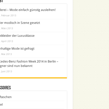
bt
derei – Mode einfach günstig ausleihen!
. Februar 2013
er modisch in Szene gesetzt
. März 2013
tkleider der Luxusklasse
. April 2013
haltige Mode ist gefragt
. Mai 2013
edes-Benz Fashion Week 2014 in Berlin –
gner sind nun bekannt
. Juni 2013
ssoires
ftaschen
el