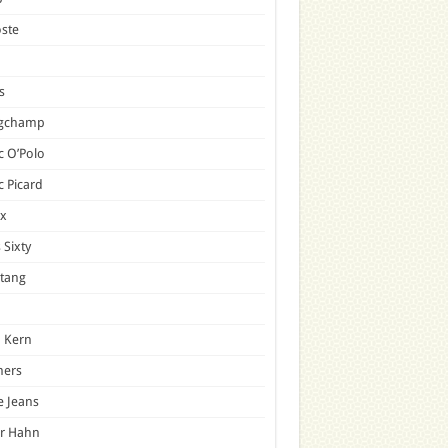
ste
s
gchamp
 O’Polo
 Picard
x
 Sixty
tang
 Kern
mers
e Jeans
er Hahn