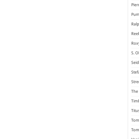
Pier
Pum
Ral
Ree
Rox
S. O
Seid
Stef
Stre
The 
Tim
Titu
Tom 
Tomm