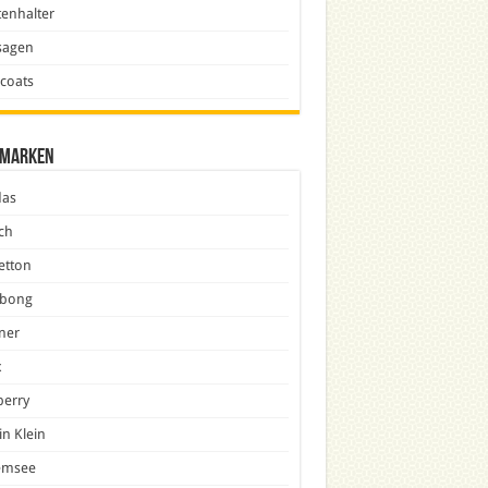
enhalter
sagen
icoats
marken
das
ch
etton
abong
ner
x
berry
in Klein
emsee