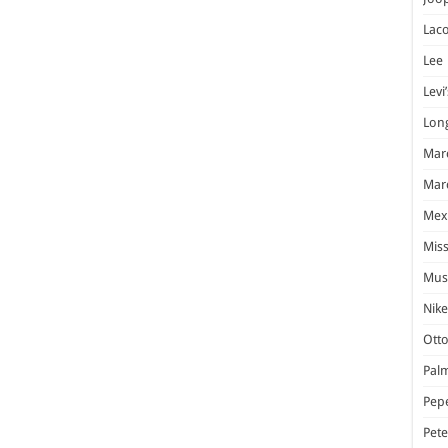
Laco
Lee
Levi’
Lon
Marc
Marc
Mex
Miss
Mus
Nike
Otto
Pal
Pep
Pet