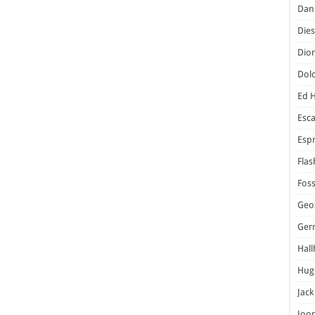
Dani
Dies
Dior
Dol
Ed 
Esc
Espr
Flas
Foss
Geo
Ger
Hal
Hug
Jack
Joo