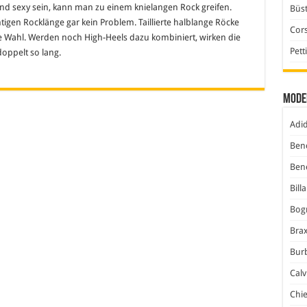
 und sexy sein, kann man zu einem knielangen Rock greifen.
Büst
tigen Rocklänge gar kein Problem. Taillierte halblange Röcke
Cor
e Wahl. Werden noch High-Heels dazu kombiniert, wirken die
Pett
oppelt so lang.
Mode
Adi
Ben
Ben
Bill
Bog
Bra
Bur
Calv
Chi