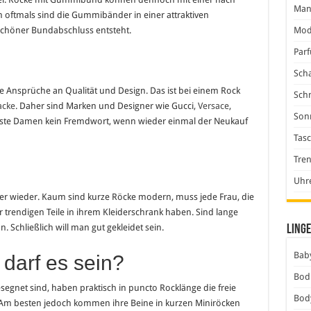
Man
 oftmals sind die Gummibänder in einer attraktiven
Mod
 schöner Bundabschluss entsteht.
Par
Scha
e Ansprüche an Qualität und Design. Das ist bei einem Rock
Sch
acke
. Daher sind Marken und Designer wie Gucci,
Versace
,
Son
ste Damen kein Fremdwort, wenn wieder einmal der Neukauf
Tas
Tre
Uhr
r wieder. Kaum sind kurze Röcke modern, muss jede Frau, die
 trendigen Teile in ihrem Kleiderschrank haben. Sind lange
 Schließlich will man gut gekleidet sein.
Linge
Baby
darf es sein?
Bod
egnet sind, haben praktisch in puncto Rocklänge die freie
Bod
t. Am besten jedoch kommen ihre Beine in kurzen Miniröcken