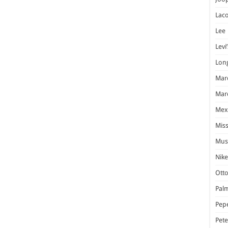
Laco
Lee
Levi’
Lon
Marc
Marc
Mex
Miss
Mus
Nike
Otto
Pal
Pep
Pet