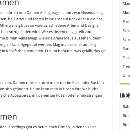
Damen
Man
Mod
lten, dürfen nun Damen Anzug tragen, und zwar Hosenanzug.
sen, bei Partys und Festen keine Lust auf Rock oder
Kleid
hat,
Par
tlerweile gibt es so viele verschiedene Arten und Designs,
Scha
ichen Anzug finden wird. Wer es dezent mag, greift zum
 muss man keineswegs wie eine graue Maus aussehen, denn
Sch
ug im Nu aufgepeppt werden. Mag man es eher auffällig,
Son
nallfarben tendieren. Erlaubt ist heute, was gefällt, das gilt
Tas
Tre
Uhr
osen an. Damen müssen nicht mehr nur im Kleid oder Rock im
n sich geändert. Heute kann man in Hosen ihre weibliche
Linge
lreiche Accessoires, mit denen sie Hosen oder einen strengen
Baby
hmen
Bod
Bod
en, allerdings gibt es heute noch Firmen, in denen keine