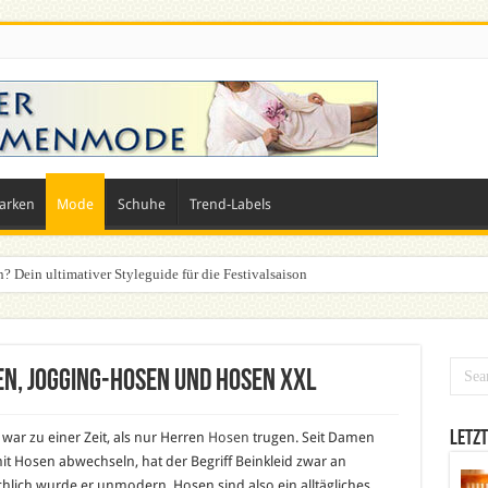
arken
Mode
Schuhe
Trend-Labels
n? Dein ultimativer Styleguide für die Festivalsaison
n, Jogging-Hosen und Hosen XXL
Letzt
war zu einer Zeit, als nur Herren
Hosen
trugen. Seit Damen
 Hosen abwechseln, hat der Begriff Beinkleid zwar an
chlich wurde er unmodern. Hosen sind also ein alltägliches