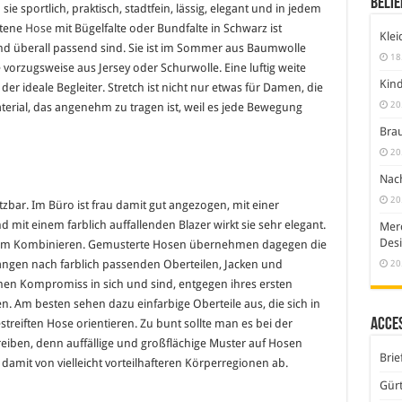
Belie
 sportlich, praktisch, stadtfein, lässig, elegant und in jedem
ttene
Hose
mit Bügelfalte oder Bundfalte in Schwarz ist
Klei
nd überall passend sind. Sie ist im Sommer aus Baumwolle
18
ie vorzugsweise aus Jersey oder Schurwolle. Eine luftig weite
Kind
 ideale Begleiter. Stretch ist nicht nur etwas für Damen, die
20
Material, das angenehm zu tragen ist, weil es jede Bewegung
Brau
20
Nach
20
zbar. Im Büro ist frau damit gut angezogen, mit einer
 mit einem farblich auffallenden Blazer wirkt sie sehr elegant.
Merc
Desi
 zum Kombinieren. Gemusterte Hosen übernehmen dagegen die
20
ngen nach farblich passenden Oberteilen, Jacken und
inen Kompromiss in sich und sind, entgegen ihres ersten
n. Am besten sehen dazu einfarbige Oberteile aus, die sich in
Acce
reiften Hose orientieren. Zu bunt sollte man es bei der
iben, denn auffällige und großflächige Muster auf Hosen
Brie
n damit von vielleicht vorteilhafteren Körperregionen ab.
Gürt