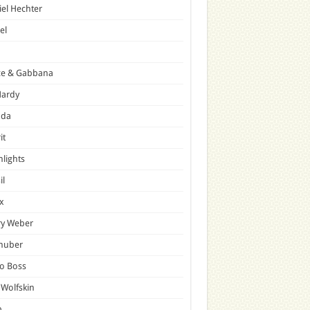
el Hechter
el
ce & Gabbana
Hardy
ada
it
hlights
il
x
ry Weber
lhuber
o Boss
 Wolfskin
p