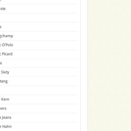
ste
s
gchamp
 O’Polo
 Picard
x
 Sixty
tang
 Kern
mers
e Jeans
er Hahn