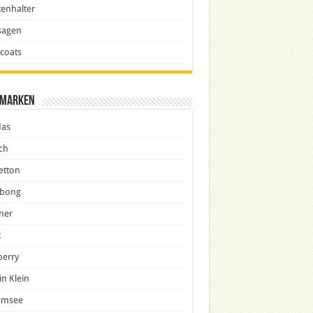
enhalter
sagen
icoats
marken
das
ch
etton
abong
ner
x
berry
in Klein
emsee