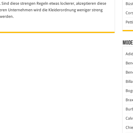
. Sind diese strengen Regeln etwas lockerer, akzeptieren diese
Büst
deren Unternehmen wird die Kleiderordnung weniger streng
Cor
 werden.
Pett
Mode
Adi
Ben
Ben
Bill
Bog
Bra
Bur
Calv
Chi