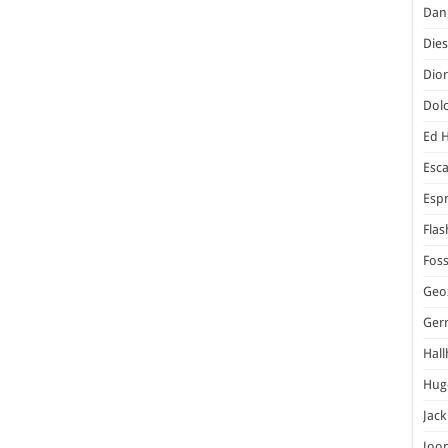
Dani
Dies
Dior
Dol
Ed 
Esc
Espr
Flas
Foss
Geo
Ger
Hal
Hug
Jack
Joo