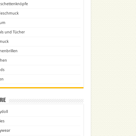
schettenknöpfe
eschmuck
fum
ls und Tücher
muck
nenbrillen
chen
nds
en
rie
doll
ies
ywear