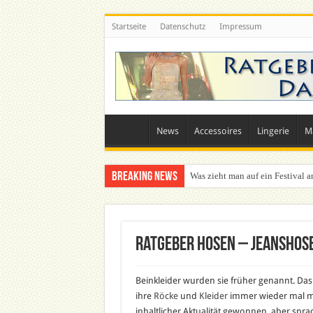
Startseite
Datenschutz
Impressum
News
Accessoires
Lingerie
M
Breaking News
Was zieht man auf ein Festival a
Ratgeber Hosen – Jeanshose
Beinkleider wurden sie früher genannt. Das 
ihre
Röcke
und
Kleider
immer wieder mal mit
inhaltlicher Aktualität gewonnen, aber spra