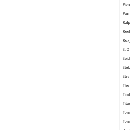
Pier
Pum
Ral
Ree
Rox
S. O
Seid
Stef
Stre
The 
Tim
Titu
Tom 
Tomm