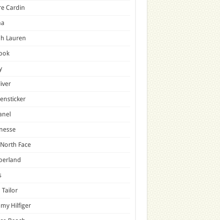
re Cardin
a
ph Lauren
bok
y
liver
ensticker
anel
nesse
North Face
berland
s
Tailor
y Hilfiger