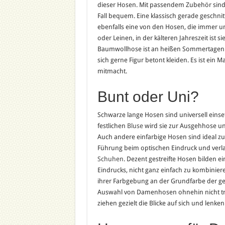
dieser Hosen. Mit passendem Zubehör sind sie
Fall bequem. Eine klassisch gerade geschni
ebenfalls eine von den Hosen, die immer u
oder Leinen, in der kälteren Jahreszeit ist s
Baumwollhose ist an heißen Sommertagen der
sich gerne Figur betont kleiden. Es ist ein 
mitmacht.
Bunt oder Uni?
Schwarze lange Hosen sind universell einset
festlichen
Bluse
wird sie zur Ausgehhose und
Auch andere einfarbige Hosen sind ideal
Führung beim optischen Eindruck und verla
Schuhen
. Dezent gestreifte Hosen bilden e
Eindrucks, nicht ganz einfach zu kombiniere
ihrer Farbgebung an der Grundfarbe der gest
Auswahl von Damenhosen ohnehin nicht tre
ziehen gezielt die Blicke auf sich und lenke