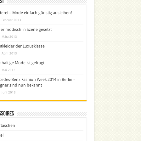
bt
derei – Mode einfach günstig ausleihen!
. Februar 2013
er modisch in Szene gesetzt
. März 2013
tkleider der Luxusklasse
. April 2013
haltige Mode ist gefragt
. Mai 2013
edes-Benz Fashion Week 2014 in Berlin –
gner sind nun bekannt
. Juni 2013
ssoires
ftaschen
el