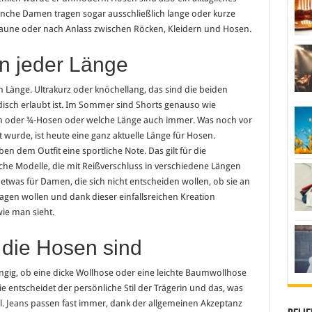
che Damen tragen sogar ausschließlich lange oder kurze
Laune oder nach Anlass zwischen Röcken, Kleidern und Hosen.
in jeder Länge
 Länge. Ultrakurz oder knöchellang, das sind die beiden
sch erlaubt ist. Im Sommer sind Shorts genauso wie
n oder ¾-Hosen oder welche Länge auch immer. Was noch vor
 wurde, ist heute eine ganz aktuelle Länge für Hosen.
 dem Outfit eine sportliche Note. Das gilt für die
he Modelle, die mit Reißverschluss in verschiedene Längen
twas für Damen, die sich nicht entscheiden wollen, ob sie an
agen wollen und dank dieser einfallsreichen Kreation
wie man sieht.
 die Hosen sind
bhängig, ob eine dicke Wollhose oder eine leichte Baumwollhose
ie entscheidet der persönliche Stil der Trägerin und das, was
l.
Jeans
passen fast immer, dank der allgemeinen Akzeptanz