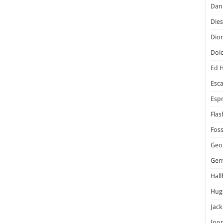
Dani
Dies
Dior
Dol
Ed 
Esc
Espr
Flas
Foss
Geo
Ger
Hal
Hug
Jack
Joo