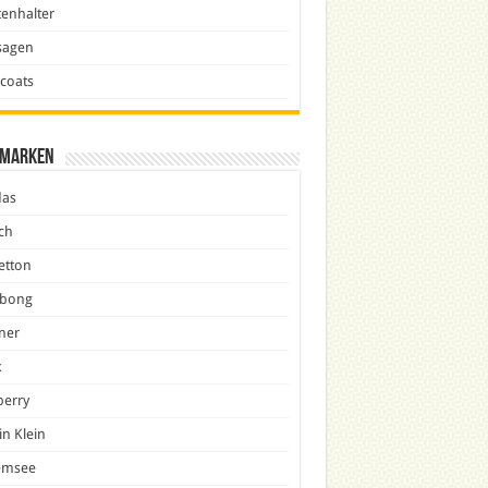
enhalter
sagen
icoats
marken
das
ch
etton
abong
ner
x
berry
in Klein
emsee