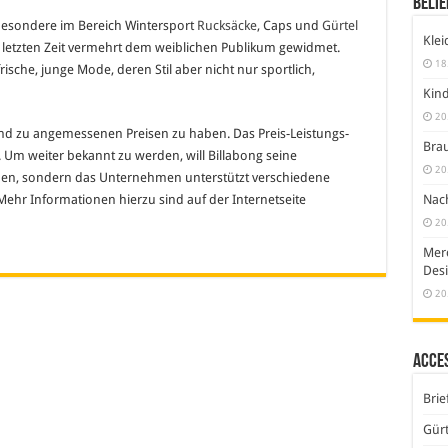
Belie
sbesondere im Bereich Wintersport
Rucksäcke
, Caps und
Gürtel
Klei
er letzten Zeit vermehrt dem weiblichen Publikum gewidmet.
18
rische, junge Mode, deren Stil aber nicht nur sportlich,
Kind
20
ind zu angemessenen Preisen zu haben. Das Preis-Leistungs-
Brau
. Um weiter bekannt zu werden, will Billabong seine
20
en, sondern das Unternehmen unterstützt verschiedene
Nach
ehr Informationen hierzu sind auf der Internetseite
20
Merc
Desi
20
Acce
Brie
Gürt