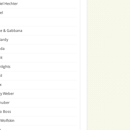
el Hechter
el
ce & Gabbana
Hardy
ada
it
hlights
il
x
ry Weber
lhuber
o Boss
 Wolfskin
p