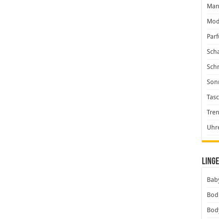
Man
Mod
Par
Scha
Sch
Son
Tas
Tre
Uhr
Linge
Baby
Bod
Bod