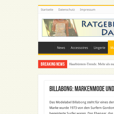
Startseite
Datenschutz
Impressum
News
Accessoires
Lingerie
M
Breaking News
Haarbürsten-Trends: Mehr als nu
Billabong: Markenmode un
Das Modelabel
Billabong
steht für eines de
Marke wurde 1973 von den Surfern Gordon 
begeisterte Surfer waren. Das Ehepaar, das i