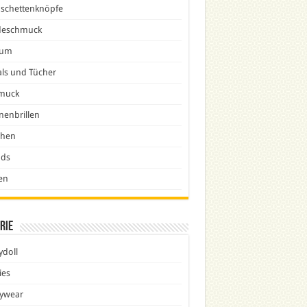
schettenknöpfe
eschmuck
fum
ls und Tücher
muck
nenbrillen
chen
nds
en
rie
doll
ies
ywear