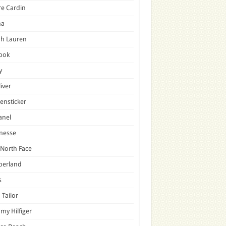
re Cardin
a
ph Lauren
bok
y
liver
ensticker
anel
nesse
North Face
berland
s
Tailor
y Hilfiger