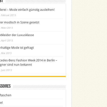
bt
derei – Mode einfach günstig ausleihen!
. Februar 2013
er modisch in Szene gesetzt
. März 2013
tkleider der Luxusklasse
. April 2013
haltige Mode ist gefragt
. Mai 2013
edes-Benz Fashion Week 2014 in Berlin –
gner sind nun bekannt
. Juni 2013
ssoires
ftaschen
el