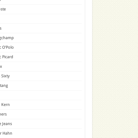
ste
s
gchamp
 O’Polo
 Picard
x
 Sixty
tang
 Kern
mers
e Jeans
er Hahn