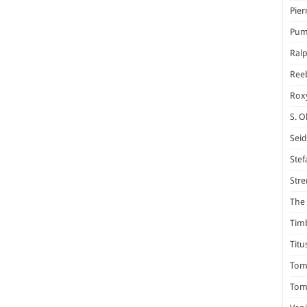
Pier
Pum
Ral
Ree
Rox
S. O
Seid
Stef
Stre
The 
Tim
Titu
Tom 
Tomm