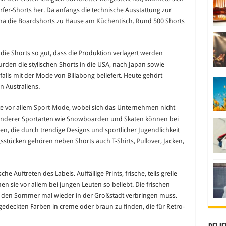
fer-
Shorts
her. Da anfangs die technische Ausstattung zur
Rena die Boardshorts zu Hause am Küchentisch. Rund 500 Shorts
die Shorts so gut, dass die Produktion verlagert werden
rden die stylischen Shorts in die USA, nach Japan sowie
lls mit der Mode von Billabong beliefert. Heute gehört
 Australiens.
e vor allem
Sport-Mode
, wobei sich das Unternehmen nicht
anderer Sportarten wie Snowboarden und Skaten können bei
en, die durch trendige Designs und sportlicher Jugendlichkeit
sstücken gehören neben Shorts auch T-
Shirts
,
Pullover
, Jacken,
e Auftreten des Labels. Auffällige Prints, frische, teils grelle
en sie vor allem bei jungen Leuten so beliebt. Die frischen
 den Sommer mal wieder in der Großstadt verbringen muss.
edeckten Farben in creme oder braun zu finden, die für Retro-