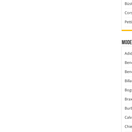
Büst
Cor
Pett
Mode
Adi
Ben
Ben
Bill
Bog
Bra
Bur
Calv
Chi