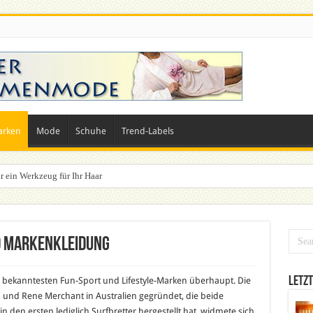
arken
Mode
Schuhe
Trend-Labels
r ein Werkzeug für Ihr Haar
d Markenkleidung
Letzt
r bekanntesten Fun-Sport und Lifestyle-Marken überhaupt. Die
und Rene Merchant in Australien gegründet, die beide
n den ersten lediglich Surfbretter hergestellt hat, widmete sich