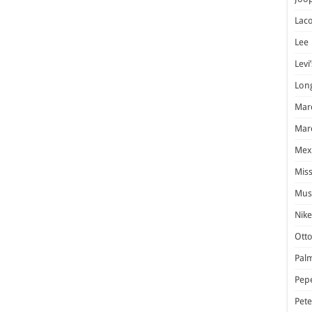
Laco
Lee
Levi’
Lon
Marc
Marc
Mex
Miss
Mus
Nike
Otto
Pal
Pep
Pet