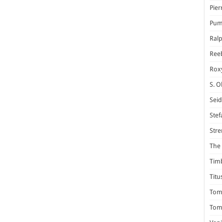
Pier
Pum
Ral
Ree
Rox
S. O
Seid
Stef
Stre
The 
Tim
Titu
Tom 
Tomm