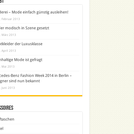
bt
derei – Mode einfach günstig ausleihen!
. Februar 2013
er modisch in Szene gesetzt
. März 2013
tkleider der Luxusklasse
. April 2013
haltige Mode ist gefragt
. Mai 2013
edes-Benz Fashion Week 2014 in Berlin –
gner sind nun bekannt
. Juni 2013
ssoires
ftaschen
el