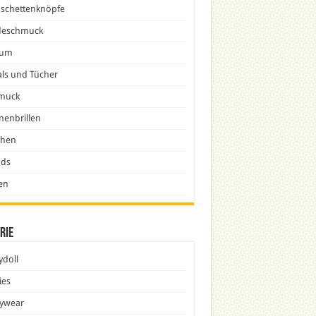
schettenknöpfe
eschmuck
fum
ls und Tücher
muck
nenbrillen
chen
nds
en
rie
doll
ies
ywear