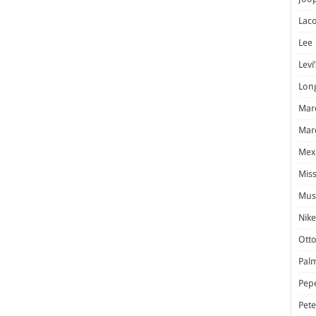
Laco
Lee
Levi’
Lon
Marc
Marc
Mex
Miss
Mus
Nike
Otto
Pal
Pep
Pet