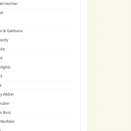
el Hechter
el
ce & Gabbana
Hardy
ada
it
hlights
il
x
ry Weber
lhuber
o Boss
 Wolfskin
p