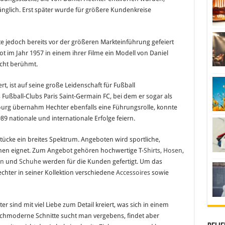
änglich. Erst später wurde für größere Kundenkreise
 jedoch bereits vor der größeren Markteinführung gefeiert
ot im Jahr 1957 in einem ihrer Filme ein Modell von Daniel
acht berühmt.
t, ist auf seine große Leidenschaft für Fußball
Fußball-Clubs Paris Saint-Germain FC, bei dem er sogar als
bourg übernahm Hechter ebenfalls eine Führungsrolle, konnte
89 nationale und internationale Erfolge feiern.
tücke ein breites Spektrum. Angeboten wird sportliche,
tionen eignet. Zum Angebot gehören hochwertige T-
Shirts
,
Hosen
,
en
und
Schuhe
werden für die Kunden gefertigt. Um das
echter in seiner Kollektion verschiedene
Accessoires
sowie
r sind mit viel Liebe zum Detail kreiert, was sich in einem
hochmoderne Schnitte sucht man vergebens, findet aber