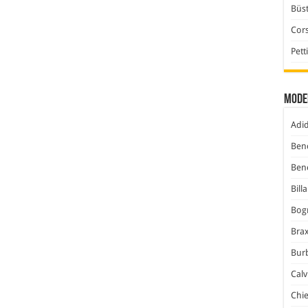
Büst
Cor
Pett
Mode
Adi
Ben
Ben
Bill
Bog
Bra
Bur
Calv
Chi