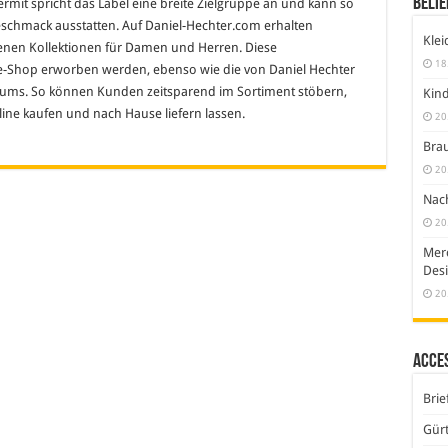
Belie
ermit spricht das Label eine breite Zielgruppe an und kann so
schmack ausstatten. Auf Daniel-Hechter.com erhalten
Klei
edenen Kollektionen für Damen und Herren. Diese
18
ne-Shop erworben werden, ebenso wie die von Daniel Hechter
ums. So können Kunden zeitsparend im Sortiment stöbern,
Kind
ine kaufen und nach Hause liefern lassen.
20
Brau
20
Nach
20
Merc
Desi
20
Acce
Brie
Gürt