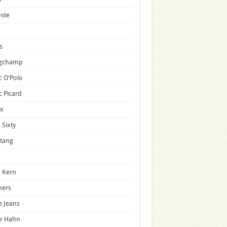
ste
s
gchamp
 O’Polo
 Picard
x
 Sixty
tang
 Kern
mers
e Jeans
er Hahn