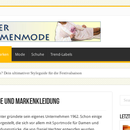
arken
Mode
Schuhe
Trend-Labels
n? Dein ultimativer Styleguide für die Festivalsaison
de und Markenkleidung
Letzt
hter gründete sein eigenes Unternehmen 1962. Schon einige
gestellt, die sich vor allem mit
Sportmode
für Damen und
eidungsstücke, die von Daniel Hechter entworfen wurden,