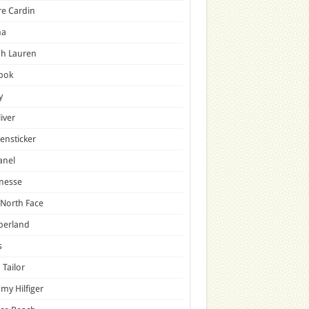
re Cardin
a
ph Lauren
bok
y
liver
ensticker
anel
nesse
North Face
berland
s
Tailor
y Hilfiger