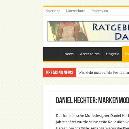
Startseite
Datenschutz
Impressum
News
Accessoires
Lingerie
M
Breaking News
Was zieht man auf ein Festival a
Daniel Hechter: Markenmo
Der französische Modedesigner Daniel Hec
Jahre später wurde seine erste Kollektion vor
Herren beschäftigte. Anfangs waren die Kl