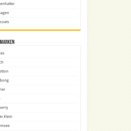
enhalter
sagen
icoats
marken
das
ch
etton
abong
ner
x
berry
in Klein
emsee