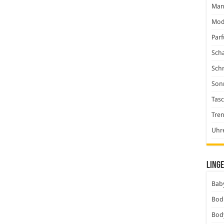
Man
Mod
Par
Scha
Sch
Son
Tas
Tre
Uhr
Linge
Baby
Bod
Bod