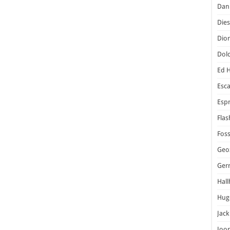
Dani
Dies
Dior
Dol
Ed 
Esc
Espr
Flas
Foss
Geo
Ger
Hal
Hug
Jack
Joo