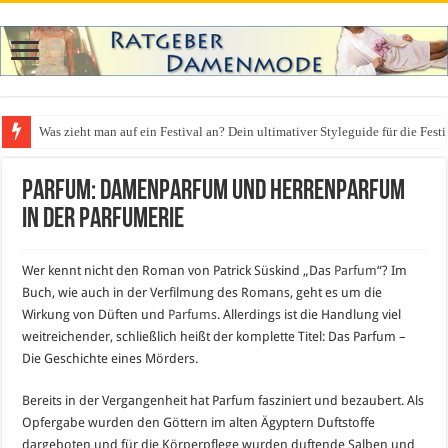
Was zieht man auf ein Festival an? Dein ultimativer Styleguide für die Fest
Parfum: Damenparfum und Herrenparfum
in der Parfumerie
Wer kennt nicht den Roman von Patrick Süskind „Das
Parfum
“? Im
Buch, wie auch in der Verfilmung des Romans, geht es um die
Wirkung von Düften und
Parfums
. Allerdings ist die Handlung viel
weitreichender, schließlich heißt der komplette Titel: Das Parfum –
Die Geschichte eines Mörders.
Bereits in der Vergangenheit hat Parfum fasziniert und bezaubert. Als
Opfergabe wurden den Göttern im alten Ägyptern Duftstoffe
dargeboten und für die Körperpflege wurden duftende Salben und