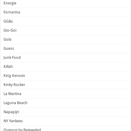
Energie
Fornarina
GG&L
Gio-Goi
Gola
Guess
Junk Food
Killah
King Kerosin
Kinky Rocker
La Martina
Laguna Beach
Napapijri
NY Yankees
Outpost by Bejeweled