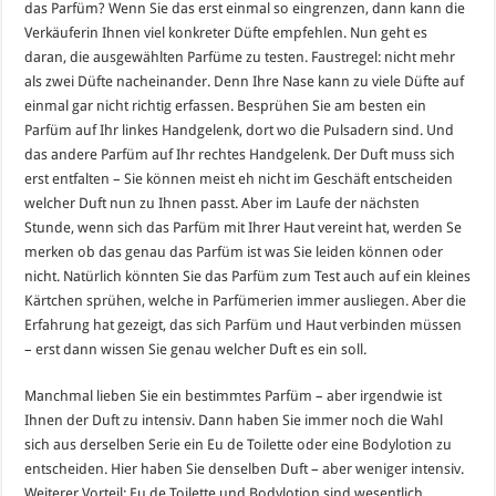
das Parfüm? Wenn Sie das erst einmal so eingrenzen, dann kann die
Verkäuferin Ihnen viel konkreter Düfte empfehlen. Nun geht es
daran, die ausgewählten Parfüme zu testen. Faustregel: nicht mehr
als zwei Düfte nacheinander. Denn Ihre Nase kann zu viele Düfte auf
einmal gar nicht richtig erfassen. Besprühen Sie am besten ein
Parfüm auf Ihr linkes Handgelenk, dort wo die Pulsadern sind. Und
das andere Parfüm auf Ihr rechtes Handgelenk. Der Duft muss sich
erst entfalten – Sie können meist eh nicht im Geschäft entscheiden
welcher Duft nun zu Ihnen passt. Aber im Laufe der nächsten
Stunde, wenn sich das Parfüm mit Ihrer Haut vereint hat, werden Se
merken ob das genau das Parfüm ist was Sie leiden können oder
nicht. Natürlich könnten Sie das Parfüm zum Test auch auf ein kleines
Kärtchen sprühen, welche in Parfümerien immer ausliegen. Aber die
Erfahrung hat gezeigt, das sich Parfüm und Haut verbinden müssen
– erst dann wissen Sie genau welcher Duft es ein soll.
Manchmal lieben Sie ein bestimmtes Parfüm – aber irgendwie ist
Ihnen der Duft zu intensiv. Dann haben Sie immer noch die Wahl
sich aus derselben Serie ein Eu de Toilette oder eine Bodylotion zu
entscheiden. Hier haben Sie denselben Duft – aber weniger intensiv.
Weiterer Vorteil: Eu de Toilette und Bodylotion sind wesentlich