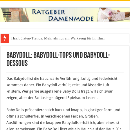
Haarbürsten-Trends: Mehr als nur ein Werkzeug für Ihr Haar
Was zieht man auf ein Festival an? Dein ultimativer Styleguide für die Fest
Babydoll: Babydoll-Tops und Babydoll-
Dessous
Das
Babydoll
ist die hauchzarte Verführung: Luftig und federleicht
kommt es daher. Ein Babydoll verhüllt, reizt und lässt die Luft
knistern. Wer gerne ausgefallene Baby Dolls trägt, will sich zwar
zeigen, aber der Fantasie genügend Spielraum lassen.
Baby Dolls präsentieren sich kurz und knapp, in glockiger Form und
oftmals schulterfrei. In verschiedenen Farben, Größen,
Ausführungen sind die knappen Babydolls erhältlich, aber eines ist
allen gemeinsam: Ein Baby Doll liegt wie ein Hauch auf der Haut. Für