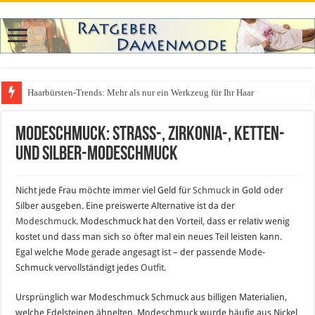
Haarbürsten-Trends: Mehr als nur ein Werkzeug für Ihr Haar
Was zieht man auf ein Festival an? Dein ultimativer Styleguide für die Fest
Modeschmuck: Strass-, Zirkonia-, Ketten-
und Silber-Modeschmuck
Nicht jede Frau möchte immer viel Geld für
Schmuck
in Gold oder
Silber ausgeben. Eine preiswerte Alternative ist da der
Modeschmuck
. Modeschmuck hat den Vorteil, dass er relativ wenig
kostet und dass man sich so öfter mal ein neues Teil leisten kann.
Egal welche Mode gerade angesagt ist – der passende Mode-
Schmuck vervollständigt jedes
Outfit
.
Ursprünglich war Modeschmuck Schmuck aus billigen Materialien,
welche Edelsteinen ähnelten. Modeschmuck wurde häufig aus Nickel