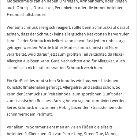
Modeschmuck zählen neben Ohrringen, Armbändern, oder Ringen
auch Ohrclips, Ohrstecker, Perlenketten oder die immer beliebten
Freundschaftsbänder.
Wer auf Schmuck allergisch reagiert, sollte beim Schmuckkauf darauf
achten, dass der Schmuck keine allergischen Reaktionen hervorrufen
kann. Ist der Schmuck nickelfrei, kann er von fast jedem unbesorgt
getragen werden. Wurde früher Modeschmuck meist mit Nickel
verarbeitet, wird darauf jetzt zum größten Teil verzichtet, da Nickel
Allergien auslösen kann. Gute Nachrichten also für Allergiker. Auch
sie müssen nicht auf preiswerten Schmuck verzichten.
Ein Großteil des modischen Schmucks wird aus verschiedenen
Kunststoffmaterialien gefertigt. Allergiefrei und zeitlos schön. So
kann der Schmuck zur Freizeitmode, zum sportlichen Outfit oder
zum klassischen Business Anzug hervorragend kombiniert werden.
Sei es Schmuck mit warmem Holz, glänzenden Strasssteinen oder
schimmerndem Perlmutt.
Vor allem im Sommer sieht man an vielen Füßen die allseits
beliebten Fußkettchen. Ob von Pierre Lang, Street One, Monet,