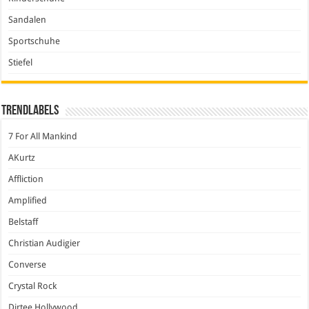
Sandalen
Sportschuhe
Stiefel
Trendlabels
7 For All Mankind
AKurtz
Affliction
Amplified
Belstaff
Christian Audigier
Converse
Crystal Rock
Dirtee Hollywood