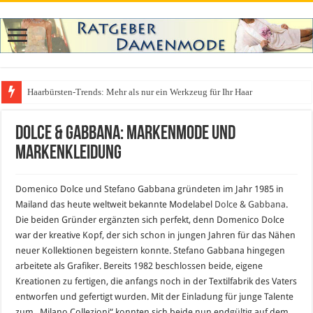
Haarbürsten-Trends: Mehr als nur ein Werkzeug für Ihr Haar
Was zieht man auf ein Festival an? Dein ultimativer Styleguide für die Fest
Dolce & Gabbana: Markenmode und
Markenkleidung
Domenico Dolce und Stefano Gabbana gründeten im Jahr 1985 in
Mailand das heute weltweit bekannte Modelabel
Dolce & Gabbana
.
Die beiden Gründer ergänzten sich perfekt, denn Domenico Dolce
war der kreative Kopf, der sich schon in jungen Jahren für das Nähen
neuer Kollektionen begeistern konnte. Stefano Gabbana hingegen
arbeitete als Grafiker. Bereits 1982 beschlossen beide, eigene
Kreationen zu fertigen, die anfangs noch in der Textilfabrik des Vaters
entworfen und gefertigt wurden. Mit der Einladung für junge Talente
zum „Milano Collezioni“ konnten sich beide nun endgültig auf dem