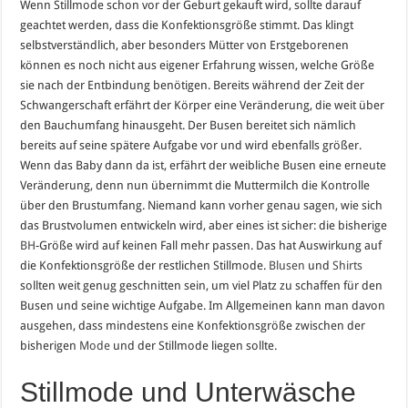
Wenn Stillmode schon vor der Geburt gekauft wird, sollte darauf
geachtet werden, dass die Konfektionsgröße stimmt. Das klingt
selbstverständlich, aber besonders Mütter von Erstgeborenen
können es noch nicht aus eigener Erfahrung wissen, welche Größe
sie nach der Entbindung benötigen. Bereits während der Zeit der
Schwangerschaft erfährt der Körper eine Veränderung, die weit über
den Bauchumfang hinausgeht. Der Busen bereitet sich nämlich
bereits auf seine spätere Aufgabe vor und wird ebenfalls größer.
Wenn das Baby dann da ist, erfährt der weibliche Busen eine erneute
Veränderung, denn nun übernimmt die Muttermilch die Kontrolle
über den Brustumfang. Niemand kann vorher genau sagen, wie sich
das Brustvolumen entwickeln wird, aber eines ist sicher: die bisherige
BH
-Größe wird auf keinen Fall mehr passen. Das hat Auswirkung auf
die Konfektionsgröße der restlichen Stillmode.
Blusen
und
Shirts
sollten weit genug geschnitten sein, um viel Platz zu schaffen für den
Busen und seine wichtige Aufgabe. Im Allgemeinen kann man davon
ausgehen, dass mindestens eine Konfektionsgröße zwischen der
bisherigen
Mode
und der Stillmode liegen sollte.
Stillmode und Unterwäsche