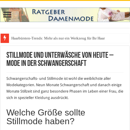
Haarbürsten-Trends: Mehr als nur ein Werkzeug für Ihr Haar
Was zieht man auf ein Festival an? Dein ultimativer Styleguide für die Fest
Stillmode und Unterwäsche von heute –
Mode in der Schwangerschaft
Schwangerschafts- und Stillmode ist wohl die weiblichste aller
Modekategorien. Neun Monate Schwangerschaft und danach einige
Monate Stillzeit sind ganz besondere Phasen im Leben einer Frau, die
sich in spezieller
Kleidung
ausdrückt.
Welche Größe sollte
Stillmode haben?