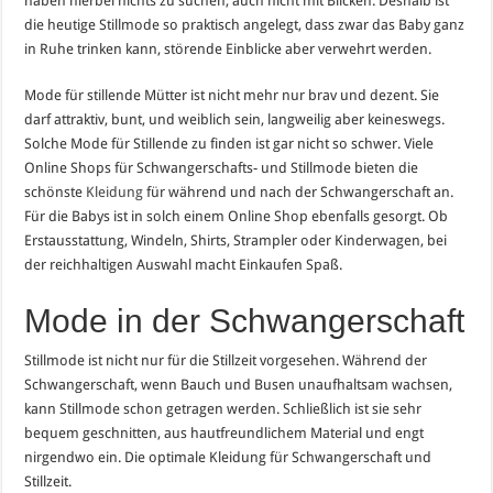
haben hierbei nichts zu suchen, auch nicht mit Blicken. Deshalb ist
die heutige Stillmode so praktisch angelegt, dass zwar das Baby ganz
in Ruhe trinken kann, störende Einblicke aber verwehrt werden.
Mode für stillende Mütter ist nicht mehr nur brav und dezent. Sie
darf attraktiv, bunt, und weiblich sein, langweilig aber keineswegs.
Solche Mode für Stillende zu finden ist gar nicht so schwer. Viele
Online Shops für Schwangerschafts- und Stillmode bieten die
schönste
Kleidung
für während und nach der Schwangerschaft an.
Für die Babys ist in solch einem Online Shop ebenfalls gesorgt. Ob
Erstausstattung, Windeln, Shirts, Strampler oder Kinderwagen, bei
der reichhaltigen Auswahl macht Einkaufen Spaß.
Mode in der Schwangerschaft
Stillmode ist nicht nur für die Stillzeit vorgesehen. Während der
Schwangerschaft, wenn Bauch und Busen unaufhaltsam wachsen,
kann Stillmode schon getragen werden. Schließlich ist sie sehr
bequem geschnitten, aus hautfreundlichem Material und engt
nirgendwo ein. Die optimale Kleidung für Schwangerschaft und
Stillzeit.