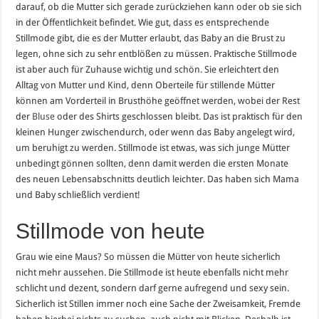
darauf, ob die Mutter sich gerade zurückziehen kann oder ob sie sich
in der Öffentlichkeit befindet. Wie gut, dass es entsprechende
Stillmode gibt, die es der Mutter erlaubt, das Baby an die Brust zu
legen, ohne sich zu sehr entblößen zu müssen. Praktische Stillmode
ist aber auch für Zuhause wichtig und schön. Sie erleichtert den
Alltag von Mutter und Kind, denn Oberteile für stillende Mütter
können am Vorderteil in Brusthöhe geöffnet werden, wobei der Rest
der
Bluse
oder des Shirts geschlossen bleibt. Das ist praktisch für den
kleinen Hunger zwischendurch, oder wenn das Baby angelegt wird,
um beruhigt zu werden. Stillmode ist etwas, was sich junge Mütter
unbedingt gönnen sollten, denn damit werden die ersten Monate
des neuen Lebensabschnitts deutlich leichter. Das haben sich Mama
und Baby schließlich verdient!
Stillmode von heute
Grau wie eine Maus? So müssen die Mütter von heute sicherlich
nicht mehr aussehen. Die Stillmode ist heute ebenfalls nicht mehr
schlicht und dezent, sondern darf gerne aufregend und sexy sein.
Sicherlich ist Stillen immer noch eine Sache der Zweisamkeit, Fremde