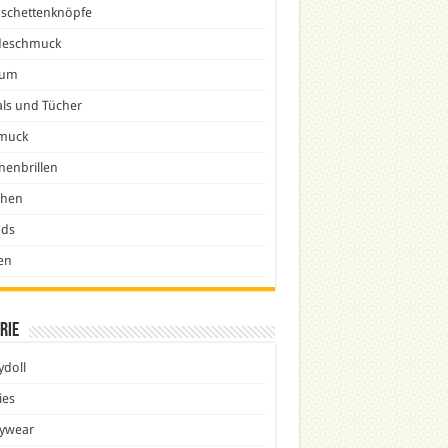
schettenknöpfe
eschmuck
fum
ls und Tücher
muck
nenbrillen
chen
nds
en
rie
doll
ies
ywear