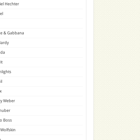
el Hechter
el
ce & Gabbana
Hardy
ada
it
hlights
il
x
ry Weber
lhuber
o Boss
 Wolfskin
p