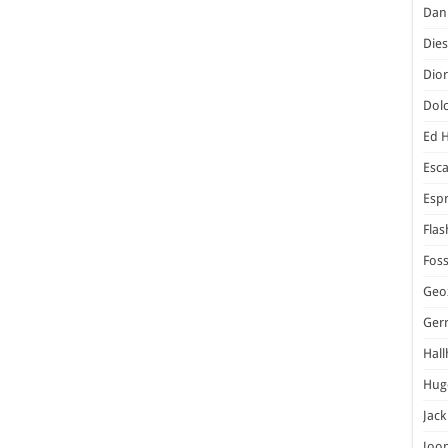
Dani
Dies
Dior
Dol
Ed 
Esc
Espr
Flas
Foss
Geo
Ger
Hal
Hug
Jack
Joo