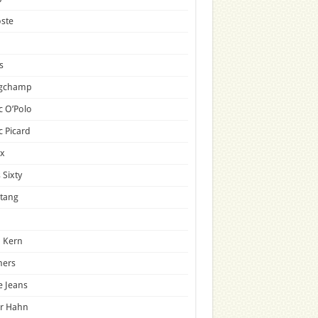
ste
s
gchamp
 O’Polo
 Picard
x
 Sixty
tang
 Kern
mers
e Jeans
er Hahn