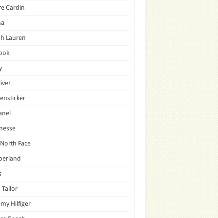
re Cardin
a
ph Lauren
bok
y
liver
ensticker
anel
nesse
North Face
berland
s
Tailor
y Hilfiger