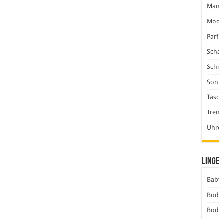
Man
Mod
Par
Scha
Sch
Son
Tas
Tre
Uhr
Linge
Baby
Bod
Bod