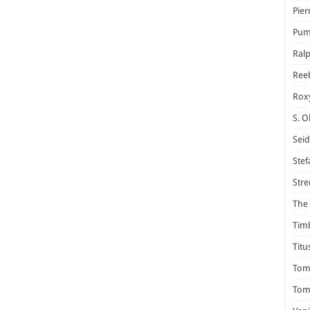
Pier
Pum
Ral
Ree
Rox
S. O
Seid
Stef
Stre
The 
Tim
Titu
Tom 
Tomm