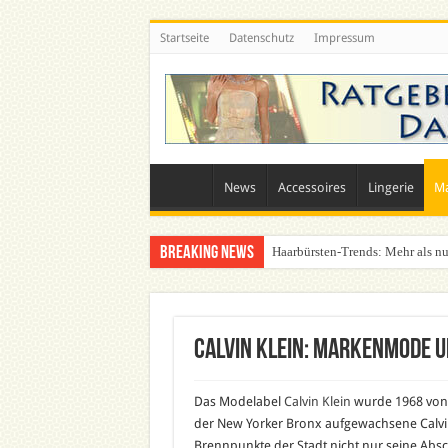
Startseite
Datenschutz
Impressum
News
Accessoires
Lingerie
M
Breaking News
Haarbürsten-Trends: Mehr als nu
Was zieht man auf ein Festival a
Calvin Klein: Markenmode 
Das Modelabel
Calvin Klein
wurde 1968 von C
der New Yorker Bronx aufgewachsene Calvin
Brennpunkte der Stadt nicht nur seine Absc