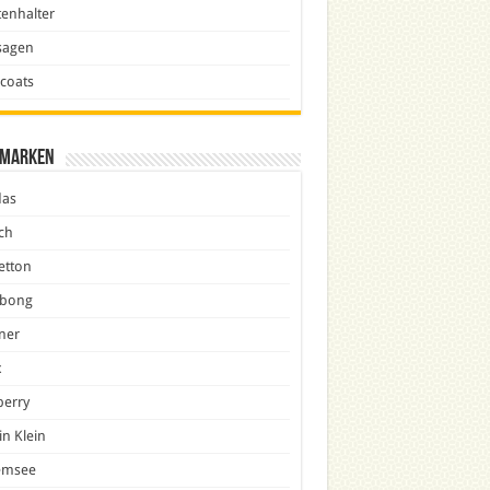
enhalter
sagen
icoats
marken
das
ch
etton
abong
ner
x
berry
in Klein
emsee