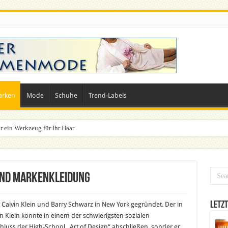
arken
Mode
Schuhe
Trend-Labels
r ein Werkzeug für Ihr Haar
n? Dein ultimativer Styleguide für die Festivalsaison
und Markenkleidung
Letzt
alvin Klein und Barry Schwarz in New York gegründet. Der in
 Klein konnte in einem der schwierigsten sozialen
hluss der High-School „Art of Design“ abschließen, sonder er