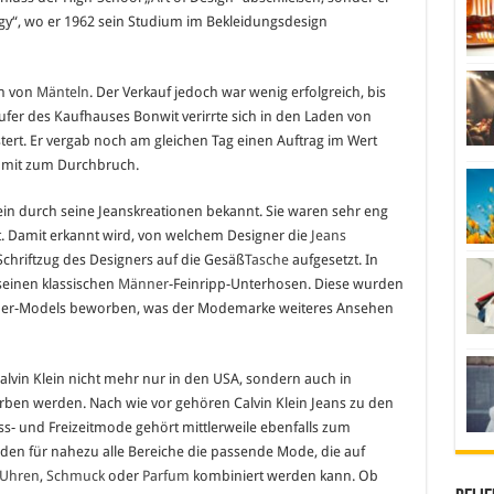
ogy“, wo er 1962 sein Studium im Bekleidungsdesign
on von
Mänteln
. Der Verkauf jedoch war wenig erfolgreich, bis
ufer des Kaufhauses Bonwit verirrte sich in den Laden von
tert. Er vergab noch am gleichen Tag einen Auftrag im Wert
 damit zum Durchbruch.
ein durch seine Jeanskreationen bekannt. Sie waren sehr eng
t. Damit erkannt wird, von welchem Designer die
Jeans
hriftzug des Designers auf die Gesäß
Tasche
aufgesetzt. In
seinen klassischen
Männer
-Feinripp-Unterhosen. Diese wurden
ner-Models beworben, was der Modemarke weiteres Ansehen
lvin Klein nicht mehr nur in den USA, sondern auch in
ben werden. Nach wie vor gehören Calvin Klein Jeans zu den
ss- und Freizeitmode gehört mittlerweile ebenfalls zum
en für nahezu alle Bereiche die passende Mode, die auf
Uhren
,
Schmuck
oder
Parfum
kombiniert werden kann. Ob