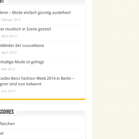
bt
derei – Mode einfach günstig ausleihen!
. Februar 2013
er modisch in Szene gesetzt
. März 2013
tkleider der Luxusklasse
. April 2013
haltige Mode ist gefragt
. Mai 2013
edes-Benz Fashion Week 2014 in Berlin –
gner sind nun bekannt
. Juni 2013
ssoires
ftaschen
el