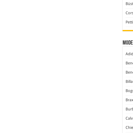
Büst
Cor
Pett
Mode
Adi
Ben
Ben
Bill
Bog
Bra
Bur
Calv
Chi