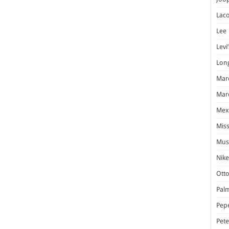
Laco
Lee
Levi’
Lon
Marc
Marc
Mex
Miss
Mus
Nike
Otto
Pal
Pep
Pet