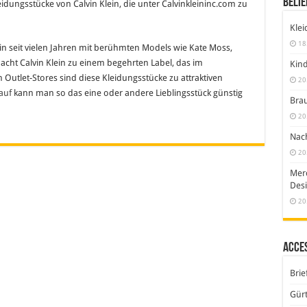
Belie
eidungsstücke von Calvin Klein, die unter Calvinkleininc.com zu
Klei
18
in seit vielen Jahren mit berühmten Models wie Kate Moss,
cht Calvin Klein zu einem begehrten Label, das im
Kind
Outlet-Stores sind diese Kleidungsstücke zu attraktiven
20
auf
kann man so das eine oder andere Lieblingsstück günstig
Brau
20
Nach
20
Merc
Desi
20
Acce
Brie
Gürt