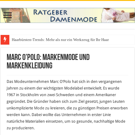
Haarbürsten-Trends: Mehr als nur ein Werkzeug für Ihr Haar
Was zieht man auf ein Festival an? Dein ultimativer Styleguide für die Fest
Marc O’Polo: Markenmode und
Markenkleidung
Das Modeunternehmen Marc O’Polo hat sich in den vergangenen
Jahren zu einem der wichtigsten Modelabel entwickelt. Es wurde
1967 in Stockholm von zwei Schweden und einem Amerikaner
gegründet. Die Gründer haben sich zum Ziel gesetzt, jungen Leuten
unkomplizierte
Mode
zu kreieren, die zu günstigen Preisen erworben
werden kann. Dabei wollte das Unternehmen in erster Linie
natürliche Materialien einsetzen, um so gesunde, nachhaltige Mode
zu produzieren.