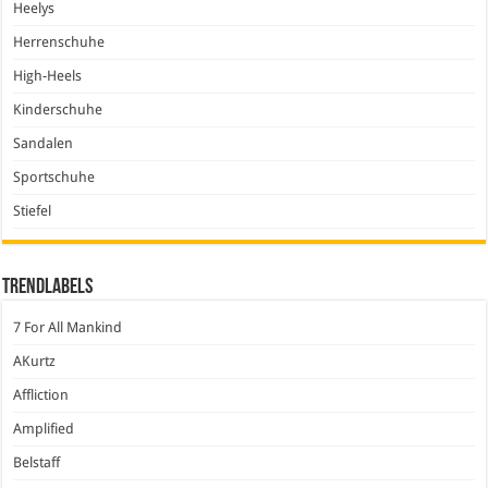
Heelys
Herrenschuhe
High-Heels
Kinderschuhe
Sandalen
Sportschuhe
Stiefel
Trendlabels
7 For All Mankind
AKurtz
Affliction
Amplified
Belstaff