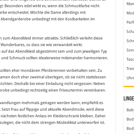
Man
t. Besonders edel wirkt es, wenn die Schmuckfarbe nicht
 Farbe entscheidet. Möchte die Dame allerdings mit
Mod
e Abendgarderobe unbedingt mit den Kostbarkeiten im
Par
Scha
zum Abendkleid immer attraktiv. Schließlich verleiht diese
Sch
Wunderbares, so dass sie wie verwandelt wirkt.
Son
u auf das Abendkleid abgestimmt sein und zum jeweiligen Typ
e
und Schmuck sollten idealerweise miteinander harmonieren.
Tas
Tre
sollten eher mondänen Pferderennen vorbehalten sein. Zu
 Damen doch eher zweimal überlegen, ob sie nicht stattdessen
Uhr
öchten. Deshalb bei einer Einladung nicht vergessen: Neben
be unbedingt rechtzeitig einen Friseurtermin vereinbaren.
Linge
bwandlungen mehrmals getragen werden kann, empfiehlt es
. Setzt Frau auf flippige und aktuelle Abendmode, wird diese
Baby
nächsten festlichen Anlass im Kleiderschrank bleiben. Daher
Bod
zulegen, die nicht dem strengen Modediktat unterworfen ist.
Bod