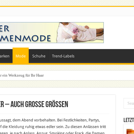
arken
Mode
Schuhe
Trend-Labels
r ein Werkzeug für Ihr Haar
n? Dein ultimativer Styleguide für die Festivalsaison
er – auch große Größen
Letzt
ssagt, dem Abend vorbehalten. Bei Festlichkeiten, Partys,
f die
Kleidung
ruhig etwas edler sein. Zu diesen Anlässen tritt
agen, je nach Anlass, Anzug, Smoking oder Frack, die Damen