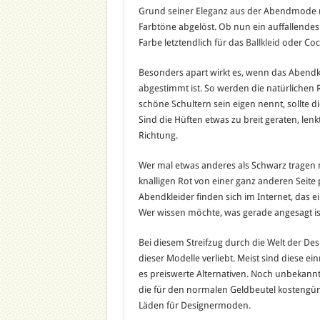
Grund seiner Eleganz aus der Abendmode 
Farbtöne abgelöst. Ob nun ein auffallendes 
Farbe letztendlich für das
Ballkleid
oder Cockt
Besonders apart wirkt es, wenn das Abendkl
abgestimmt ist. So werden die natürlichen R
schöne Schultern sein eigen nennt, sollte di
Sind die Hüften etwas zu breit geraten, len
Richtung.
Wer mal etwas anderes als Schwarz tragen
knalligen Rot von einer ganz anderen Seite
Abendkleider finden sich im Internet, das e
Wer wissen möchte, was gerade angesagt is
Bei diesem Streifzug durch die Welt der De
dieser Modelle verliebt. Meist sind diese ei
es preiswerte Alternativen. Noch unbekannt
die für den normalen Geldbeutel kostengün
Läden für Designermoden.