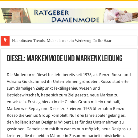
Haarbürsten-Trends: Mehr als nur ein Werkzeug für Ihr Haar
Was zieht man auf ein Festival an? Dein ultimativer Styleguide für die Fest
Diesel: Markenmode und Markenkleidung
Die Modemarke
Diesel
besteht bereits seit 1978, als Renzo Rosso und
Adriano Goldschmied ihr Unternehmen gründeten. Rosso studierte
zum damaligen Zeitpunkt Textilingenieurwesen und
Betriebswirtschaft, hatte sich zum Ziel gesetzt, neue Marken zu
entwickeln. Er stieg hierzu in die Genius Group mit ein und half,
Marken wie
Replay
und Diesel zu kreieren. 1985 übernahm Renzo
Rosso die Genius Group komplett. Nur drei Jahre später gelang es,
den holländischen Designer Wilbert Das für das Unternehmen zu
gewinnen. Gemeinsam mit ihm war es nun möglich, neue Designs zu
kreieren, die die beiden
Männer
in Zusammenarbeit entwickelten.