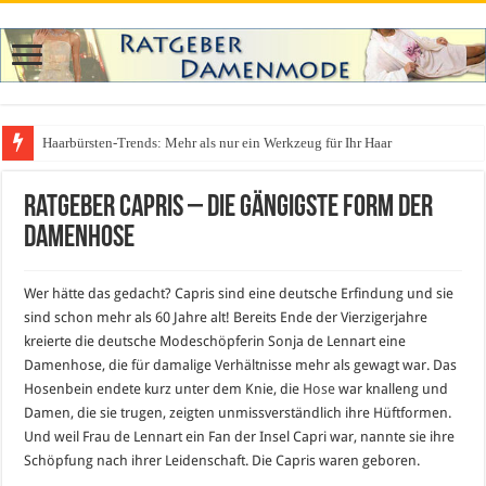
Haarbürsten-Trends: Mehr als nur ein Werkzeug für Ihr Haar
Was zieht man auf ein Festival an? Dein ultimativer Styleguide für die Fest
Ratgeber Capris – die gängigste Form der
Damenhose
Wer hätte das gedacht? Capris sind eine deutsche Erfindung und sie
sind schon mehr als 60 Jahre alt! Bereits Ende der Vierzigerjahre
kreierte die deutsche Modeschöpferin Sonja de Lennart eine
Damenhose, die für damalige Verhältnisse mehr als gewagt war. Das
Hosenbein endete kurz unter dem Knie, die
Hose
war knalleng und
Damen, die sie trugen, zeigten unmissverständlich ihre Hüftformen.
Und weil Frau de Lennart ein Fan der Insel Capri war, nannte sie ihre
Schöpfung nach ihrer Leidenschaft. Die Capris waren geboren.