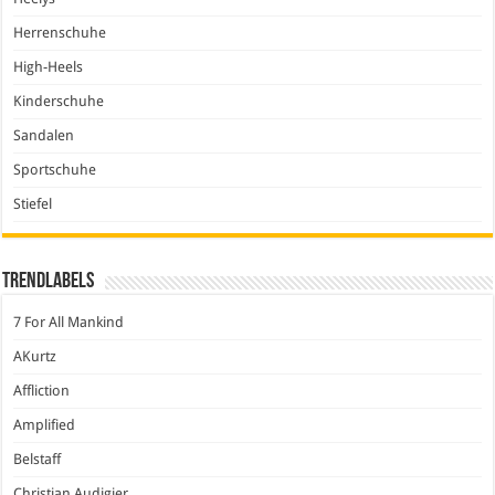
Herrenschuhe
High-Heels
Kinderschuhe
Sandalen
Sportschuhe
Stiefel
Trendlabels
7 For All Mankind
AKurtz
Affliction
Amplified
Belstaff
Christian Audigier