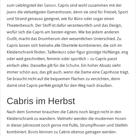
zum Lieblingsteil der
Saison
. Capris sind wohl zusammen mit der
Jeans
die vielseitigsten Damenhosen, denn sie sind für Freizeit, Sport
und Strand genauso geeignet, wie für Büro oder sogar einen
Theaterbesuch. Der Stoff ist dafür verantwortlich und das Design,
wofür sich die Capris am besten eignen. Wie bei jedem anderen
Outfit
, macht das Drumherum den wesentlichen Unterschied. Zu
Capris lassen sich beinahe alle Oberteile kombinieren, die sich im
Kleiderschrank finden. Taillenkurz oder Figur günstige Hüftlänge, eng
oder weit geschnitten, feminin oder sportlich – zu Capris passt
einfach alles. Dasselbe gilt für die
Schuhe
. Ein hoher Absatz sieht
immer schön aus, das gilt auch, wenn die Dame eine Caprihose trägt.
Sie braucht nicht auf die bequemen Flachen zu verzichten, denn
damit sind Capris perfekt gestylt für den Weg nach draußen.
Cabris im Herbst
Nach dem Sommer brauchen die Cabris noch längst nicht in den
Kleiderschrank zu wandern. Vielmehr werden die modernen
Hosen
in dieser Jahreszeit noch gerne mit Pullis, Strumpfhosen und Stiefeln
kombiniert.
Boots
können zu Cabris ebenso getragen werden.