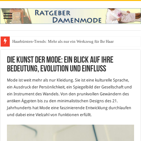
Haarbürsten-Trends: Mehr als nur ein Werkzeug für Ihr Haar
Was zieht man auf ein Festival an? Dein ultimativer Styleguide für die Fest
Die Kunst der Mode: Ein Blick auf ihre
Bedeutung, Evolution und Einfluss
Mode ist weit mehr als nur Kleidung. Sie ist eine kulturelle Sprache,
ein Ausdruck der Persönlichkeit, ein Spiegelbild der Gesellschaft und
ein Instrument des Wandels. Von den prunkvollen Gewändern des
antiken Ägypten bis zu den minimalistischen Designs des 21.
Jahrhunderts hat Mode eine faszinierende Entwicklung durchlaufen
und dabei eine Vielzahl von Funktionen erfüllt.