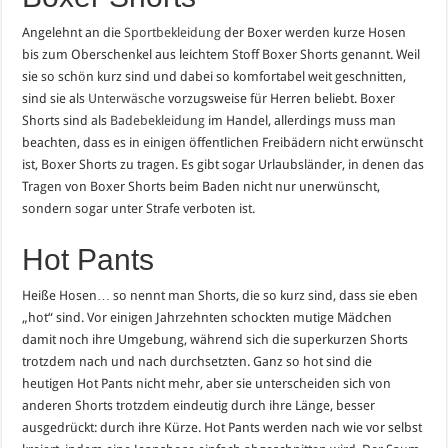
Angelehnt an die
Sportbekleidung
der Boxer werden kurze Hosen
bis zum Oberschenkel aus leichtem Stoff Boxer Shorts genannt. Weil
sie so schön kurz sind und dabei so komfortabel weit geschnitten,
sind sie als
Unterwäsche
vorzugsweise für Herren beliebt. Boxer
Shorts sind als
Badebekleidung
im Handel, allerdings muss man
beachten, dass es in einigen öffentlichen Freibädern nicht erwünscht
ist, Boxer Shorts zu tragen. Es gibt sogar Urlaubsländer, in denen das
Tragen von Boxer Shorts beim Baden nicht nur unerwünscht,
sondern sogar unter Strafe verboten ist.
Hot Pants
Heiße Hosen… so nennt man Shorts, die so kurz sind, dass sie eben
„hot“ sind. Vor einigen Jahrzehnten schockten mutige Mädchen
damit noch ihre Umgebung, während sich die superkurzen Shorts
trotzdem nach und nach durchsetzten. Ganz so hot sind die
heutigen Hot Pants nicht mehr, aber sie unterscheiden sich von
anderen Shorts trotzdem eindeutig durch ihre Länge, besser
ausgedrückt: durch ihre Kürze. Hot Pants werden nach wie vor selbst