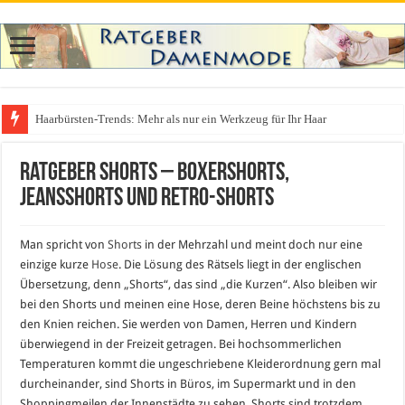
Haarbürsten-Trends: Mehr als nur ein Werkzeug für Ihr Haar
Was zieht man auf ein Festival an? Dein ultimativer Styleguide für die Fest
Ratgeber Shorts – Boxershorts,
Jeansshorts und Retro-Shorts
Man spricht von
Shorts
in der Mehrzahl und meint doch nur eine
einzige kurze
Hose
. Die Lösung des Rätsels liegt in der englischen
Übersetzung, denn „Shorts“, das sind „die Kurzen“. Also bleiben wir
bei den Shorts und meinen eine Hose, deren Beine höchstens bis zu
den Knien reichen. Sie werden von Damen, Herren und Kindern
überwiegend in der Freizeit getragen. Bei hochsommerlichen
Temperaturen kommt die ungeschriebene Kleiderordnung gern mal
durcheinander, sind Shorts in Büros, im Supermarkt und in den
Shoppingmeilen der Innenstädte zu sehen. Shorts sind trotzdem