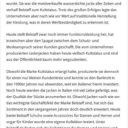
wurde. Sie war die meistverkaufte wasserdichte
Jacke
aller Zeiten und
verhalf Belstaff zum Kultstatus. Trotz des großen Erfolges legte das
Unternehmen aber nach wie vor Wert auf traditionelle Herstellung
der
Kleidung
, was in deren Wertbeständigkeit zu erkennen ist.
Heute stellt Belstaff zwar noch immer
Funktionskleidung
her, hat
inzwischen aber den Spagat zwischen dem Schutz- und
Modeanspruch seiner Kunden geschafft. Die vom Unternehmen
produzierten Lederjacken haben heute vielfach Kultstatus und sind
aus der Öffentlichkeit kaum mehr wegzudenken.
Obwohl die Marke Kultstatus erlangt hatte, produzierte sie dennoch
für einen nur kleinen Kundenkreis und konnte so den Bankrott in
den 1990er Jahren nur abwenden, weil ein Italiener hierin investiert.
Noch heute werden die
Jacken
in Italien mit viel Liebe gefertigt, was
der Qualität der Stücke anzumerken ist. Obwohl Jacken nach wie vor
das wichtigste Geschäftsfeld der Marke Belstaff sind, hat sich das
Sortiment in den vergangenen Jahren doch deutlich erweitert. Heute
bietet Belstaff
Schuhe
sowie
Accessoires
für Damen und Herren und
sogar für Kinder wurde eine eigene Kollektion kreiert. Unter