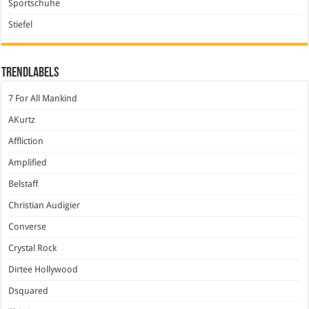
Sportschuhe
Stiefel
Trendlabels
7 For All Mankind
AKurtz
Affliction
Amplified
Belstaff
Christian Audigier
Converse
Crystal Rock
Dirtee Hollywood
Dsquared