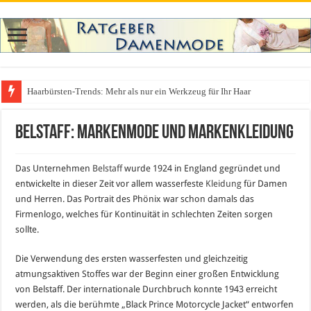
Haarbürsten-Trends: Mehr als nur ein Werkzeug für Ihr Haar
Was zieht man auf ein Festival an? Dein ultimativer Styleguide für die Fest
Belstaff: Markenmode und Markenkleidung
Das Unternehmen
Belstaff
wurde 1924 in England gegründet und
entwickelte in dieser Zeit vor allem wasserfeste
Kleidung
für Damen
und Herren. Das Portrait des Phönix war schon damals das
Firmenlogo, welches für Kontinuität in schlechten Zeiten sorgen
sollte.
Die Verwendung des ersten wasserfesten und gleichzeitig
atmungsaktiven Stoffes war der Beginn einer großen Entwicklung
von Belstaff. Der internationale Durchbruch konnte 1943 erreicht
werden, als die berühmte „Black Prince Motorcycle Jacket“ entworfen