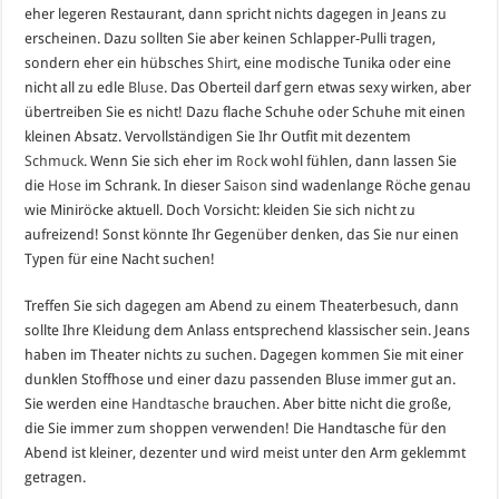
eher legeren Restaurant, dann spricht nichts dagegen in Jeans zu
erscheinen. Dazu sollten Sie aber keinen Schlapper-Pulli tragen,
sondern eher ein hübsches
Shirt
, eine modische Tunika oder eine
nicht all zu edle
Bluse
. Das Oberteil darf gern etwas sexy wirken, aber
übertreiben Sie es nicht! Dazu flache Schuhe oder Schuhe mit einen
kleinen Absatz. Vervollständigen Sie Ihr Outfit mit dezentem
Schmuck
. Wenn Sie sich eher im
Rock
wohl fühlen, dann lassen Sie
die
Hose
im Schrank. In dieser
Saison
sind wadenlange Röche genau
wie Miniröcke aktuell. Doch Vorsicht: kleiden Sie sich nicht zu
aufreizend! Sonst könnte Ihr Gegenüber denken, das Sie nur einen
Typen für eine Nacht suchen!
Treffen Sie sich dagegen am Abend zu einem Theaterbesuch, dann
sollte Ihre Kleidung dem Anlass entsprechend klassischer sein. Jeans
haben im Theater nichts zu suchen. Dagegen kommen Sie mit einer
dunklen Stoffhose und einer dazu passenden Bluse immer gut an.
Sie werden eine
Handtasche
brauchen. Aber bitte nicht die große,
die Sie immer zum shoppen verwenden! Die Handtasche für den
Abend ist kleiner, dezenter und wird meist unter den Arm geklemmt
getragen.