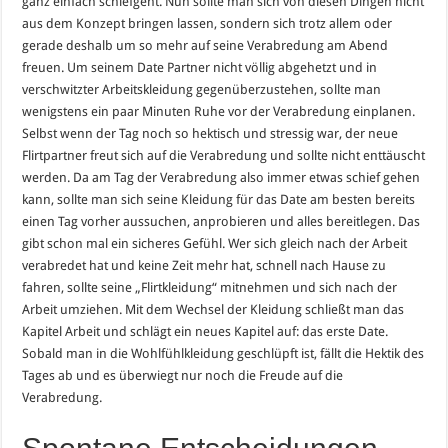
ganz einfach schiefgeht. Nun sollte man sich von diesen Dingen nicht
aus dem Konzept bringen lassen, sondern sich trotz allem oder
gerade deshalb um so mehr auf seine Verabredung am Abend
freuen. Um seinem Date Partner nicht völlig abgehetzt und in
verschwitzter Arbeitskleidung gegenüberzustehen, sollte man
wenigstens ein paar Minuten Ruhe vor der Verabredung einplanen.
Selbst wenn der Tag noch so hektisch und stressig war, der neue
Flirtpartner freut sich auf die Verabredung und sollte nicht enttäuscht
werden. Da am Tag der Verabredung also immer etwas schief gehen
kann, sollte man sich seine Kleidung für das Date am besten bereits
einen Tag vorher aussuchen, anprobieren und alles bereitlegen. Das
gibt schon mal ein sicheres Gefühl. Wer sich gleich nach der Arbeit
verabredet hat und keine Zeit mehr hat, schnell nach Hause zu
fahren, sollte seine „Flirtkleidung“ mitnehmen und sich nach der
Arbeit umziehen. Mit dem Wechsel der Kleidung schließt man das
Kapitel Arbeit und schlägt ein neues Kapitel auf: das erste Date.
Sobald man in die Wohlfühlkleidung geschlüpft ist, fällt die Hektik des
Tages ab und es überwiegt nur noch die Freude auf die
Verabredung.