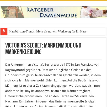
Haarbürsten-Trends: Mehr als nur ein Werkzeug für Ihr Haar
Was zieht man auf ein Festival an? Dein ultimativer Styleguide für die Fest
Victoria’s Secret: Markenmode und
Markenkleidung
Das Unternehmen Victoria’s Secret wurde 1977 in San Francisco von
Roy Raymond gegründet. Dem ursprünglichen Gedanken des
Gründers zufolge sollte ein Wäscheladen geschaffen werden, in dem
sich vor allem
Männer
wohl fühlen konnten. Auf die Bedürfnisse von
Männern ist zu dieser Zeit kaum eingegangen worden, was sich nun
ändern sollte. Roy Raymond wollte auch für Männer tragbare
Unterwäsche
produzieren und an den Herren mit Stil verkaufen.
Nach nur fünf Jahren, in denen das Unternehmen große Erfolge
feiern konnte, verkaufte Roy Raymond die Firma und die Limited