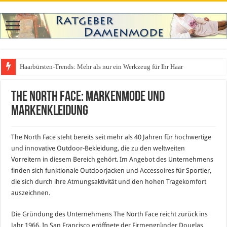
Haarbürsten-Trends: Mehr als nur ein Werkzeug für Ihr Haar
Was zieht man auf ein Festival an? Dein ultimativer Styleguide für die Fest
The North Face: Markenmode und
Markenkleidung
The North Face steht bereits seit mehr als 40 Jahren für hochwertige
und innovative Outdoor-Bekleidung, die zu den weltweiten
Vorreitern in diesem Bereich gehört. Im Angebot des Unternehmens
finden sich funktionale Outdoorjacken und
Accessoires
für Sportler,
die sich durch ihre Atmungsaktivität und den hohen Tragekomfort
auszeichnen.
Die Gründung des Unternehmens The North Face reicht zurück ins
Jahr 1966. In San Francisco eröffnete der Firmengründer Douglas