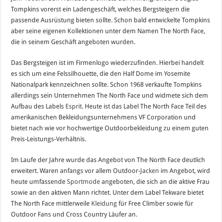
Tompkins vorerst ein Ladengeschäft, welches Bergsteigern die
passende Ausrüstung bieten sollte. Schon bald entwickelte Tompkins
aber seine eigenen Kollektionen unter dem Namen The North Face,
die in seinem Geschäft angeboten wurden.
Das Bergsteigen ist im Firmenlogo wiederzufinden. Hierbei handelt
es sich um eine Felssilhouette, die den Half Dome im Yosemite
Nationalpark kennzeichnen sollte. Schon 1968 verkaufte Tompkins
allerdings sein Unternehmen The North Face und widmete sich dem
Aufbau des Labels
Esprit
. Heute ist das Label The North Face Teil des
amerikanischen Bekleidungsunternehmens VF Corporation und
bietet nach wie vor hochwertige Outdoorbekleidung zu einem guten
Preis-Leistungs-Verhältnis.
Im Laufe der Jahre wurde das Angebot von The North Face deutlich
erweitert. Waren anfangs vor allem Outdoor-
Jacken
im Angebot, wird
heute umfassende
Sportmode
angeboten, die sich an die aktive Frau
sowie an den aktiven Mann richtet. Unter dem Label Tekware bietet
The North Face mittlerweile
Kleidung
für Free Climber sowie für
Outdoor Fans und Cross Country Läufer an.