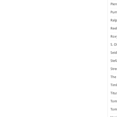
Pier
Pum
Ral
Ree
Rox
S. O
Seid
Stef
Stre
The 
Tim
Titu
Tom 
Tomm