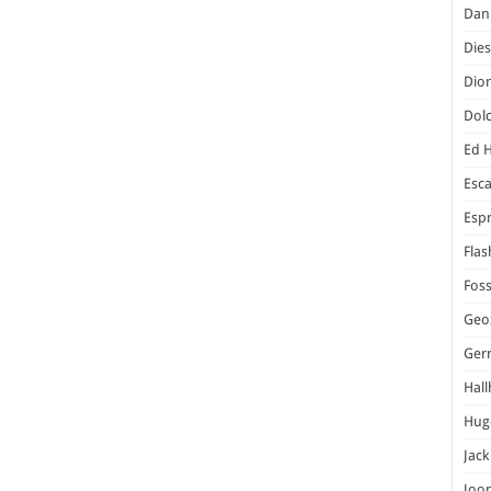
Dani
Dies
Dior
Dol
Ed 
Esc
Espr
Flas
Foss
Geo
Ger
Hal
Hug
Jack
Joo