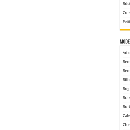
Büst
Cor
Pett
Mode
Adi
Ben
Ben
Bill
Bog
Bra
Bur
Calv
Chi