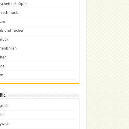
schettenknöpfe
eschmuck
fum
ls und Tücher
muck
nenbrillen
chen
nds
en
rie
doll
ies
ywear