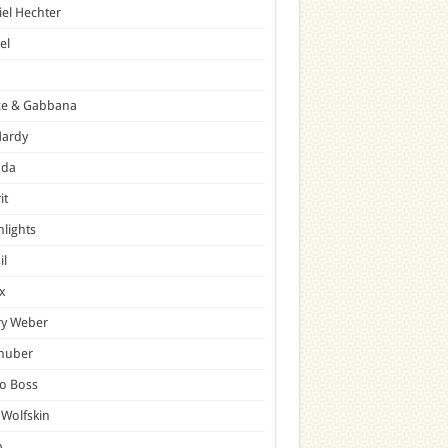
el Hechter
el
ce & Gabbana
Hardy
ada
it
hlights
il
x
ry Weber
lhuber
o Boss
 Wolfskin
p