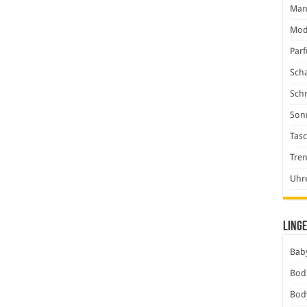
Man
Mod
Par
Scha
Sch
Son
Tas
Tre
Uhr
Linge
Baby
Bod
Bod