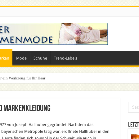
arken
Mode
Schuhe
Trend-Labels
r ein Werkzeug für Ihr Haar
n? Dein ultimativer Styleguide für die Festivalsaison
d Markenkleidung
Letzt
77 von Joseph Hallhuber gegründet. Nachdem das
bayerischen Metropole tätig war, eröffnete Hallhuber in den
 Heute finden sich sowohl in der Schweiz wie auch in