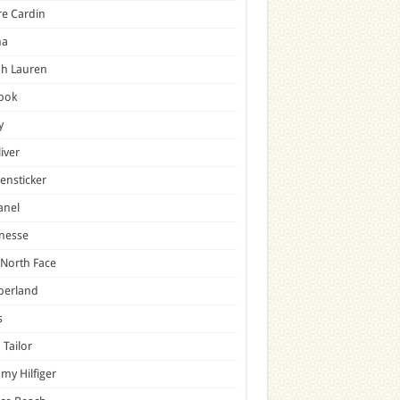
re Cardin
a
ph Lauren
bok
y
liver
ensticker
anel
nesse
North Face
berland
s
Tailor
y Hilfiger