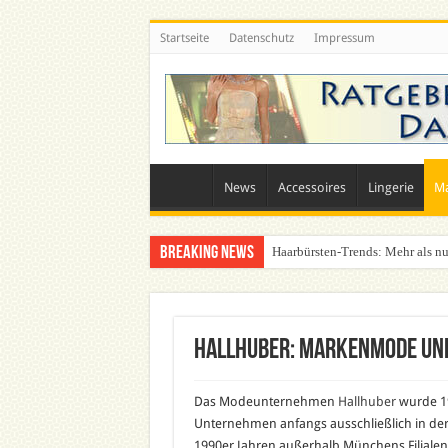
Startseite
Datenschutz
Impressum
News
Accessoires
Lingerie
M
Breaking News
Haarbürsten-Trends: Mehr als nu
Was zieht man auf ein Festival a
Hallhuber: Markenmode un
Das Modeunternehmen
Hallhuber
wurde 19
Unternehmen anfangs ausschließlich in der 
1990er Jahren außerhalb Münchens Filialen.