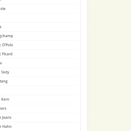
ste
s
gchamp
 O’Polo
 Picard
x
 Sixty
tang
 Kern
mers
e Jeans
er Hahn