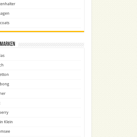
enhalter
sagen
icoats
marken
das
ch
etton
abong
ner
x
berry
in Klein
emsee