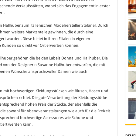
echende Verkaufsstätten, wobei sich das Engagement in erster
rt.
n Hallhuber zum italienischen Modehersteller
Stefanel
. Durch
men weitere Marktanteile gewinnen, die durch eine
rt wurden. Diese bietet in ihren Filialen in eigenen
e Kunden so direkt vor Ort erwerben können.
lhuber gehören die beiden Labels Donna und Hallhuber. Die
 von der Designerin Susanne Hallhuber entworfen, die mit
enen Wünsche anspruchsvoller Damen wie auch
ion mit hochwertigen Kleidungsstücken wie
Blusen
,
Hosen
und
sprüchen richtet. Die gute Verarbeitung der Kleidungsstücke
entsprechend hohen Preis der Stücke, der ebenfalls die
 die sowohl für Abendveranstaltungen wie auch für die Freizeit
ntsprechend hochwertige
Accessoires
wie
Schuhe
und
iert werden kann.