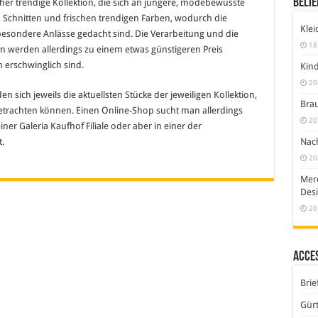
Belie
eher trendige Kollektion, die sich an jüngere, modebewusste
 Schnitten und frischen trendigen Farben, wodurch die
Klei
 besondere Anlässe gedacht sind. Die Verarbeitung und die
18
en werden allerdings zu einem etwas günstigeren Preis
m erschwinglich sind.
Kind
20
n sich jeweils die aktuellsten Stücke der jeweiligen Kollektion,
Brau
etrachten können. Einen Online-Shop sucht man allerdings
20
iner Galeria Kaufhof Filiale oder aber in einer der
Nach
.
20
Merc
Desi
20
Acce
Brie
Gürt