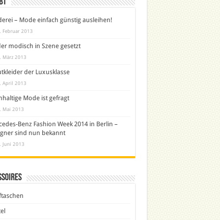
bt
derei – Mode einfach günstig ausleihen!
. Februar 2013
er modisch in Szene gesetzt
. März 2013
tkleider der Luxusklasse
. April 2013
haltige Mode ist gefragt
. Mai 2013
edes-Benz Fashion Week 2014 in Berlin –
gner sind nun bekannt
. Juni 2013
ssoires
ftaschen
el