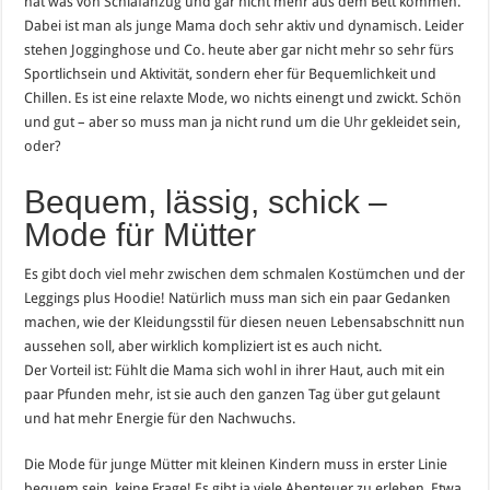
hat was von Schlafanzug und gar nicht mehr aus dem Bett kommen.
Dabei ist man als junge Mama doch sehr aktiv und dynamisch. Leider
stehen Jogginghose und Co. heute aber gar nicht mehr so sehr fürs
Sportlichsein und Aktivität, sondern eher für Bequemlichkeit und
Chillen. Es ist eine relaxte Mode, wo nichts einengt und zwickt. Schön
und gut – aber so muss man ja nicht rund um die
Uhr
gekleidet sein,
oder?
Bequem, lässig, schick –
Mode für Mütter
Es gibt doch viel mehr zwischen dem schmalen Kostümchen und der
Leggings plus Hoodie! Natürlich muss man sich ein paar Gedanken
machen, wie der Kleidungsstil für diesen neuen Lebensabschnitt nun
aussehen soll, aber wirklich kompliziert ist es auch nicht.
Der Vorteil ist: Fühlt die Mama sich wohl in ihrer Haut, auch mit ein
paar Pfunden mehr, ist sie auch den ganzen Tag über gut gelaunt
und hat mehr Energie für den Nachwuchs.
Die Mode für junge Mütter mit kleinen Kindern muss in erster Linie
bequem sein, keine Frage! Es gibt ja viele Abenteuer zu erleben. Etwa