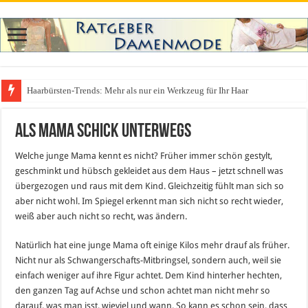
Haarbürsten-Trends: Mehr als nur ein Werkzeug für Ihr Haar
Was zieht man auf ein Festival an? Dein ultimativer Styleguide für die Fest
Als Mama schick unterwegs
Welche junge Mama kennt es nicht? Früher immer schön gestylt,
geschminkt und hübsch gekleidet aus dem Haus – jetzt schnell was
übergezogen und raus mit dem Kind. Gleichzeitig fühlt man sich so
aber nicht wohl. Im Spiegel erkennt man sich nicht so recht wieder,
weiß aber auch nicht so recht, was ändern.
Natürlich hat eine junge Mama oft einige Kilos mehr drauf als früher.
Nicht nur als Schwangerschafts-Mitbringsel, sondern auch, weil sie
einfach weniger auf ihre Figur achtet. Dem Kind hinterher hechten,
den ganzen Tag auf Achse und schon achtet man nicht mehr so
darauf, was man isst, wieviel und wann. So kann es schon sein, dass