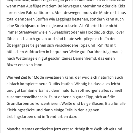
wenn man
Ausflüge mit dem Bollerwagen unternimmt
oder die Kids
ihre ersten Fahrradttouren. Aber deswegen muss die Mode nicht aus
total dehnbaren Stoffen wie Leggings bestehen, sondern kann auch
eine Stretchjeans oder ein Jeansrock sein. Als Oberteil bitte nicht
immer
Streetwear
wie ein
Sweatshirt
oder ein Hoodie: Strickpullover
fühlen sich auch gut an und sind heute sehr pflegeleicht. In der
Übergangszeit eigenen sich verschiedene
Tops
und
T-Shirts
mit
hübschen Aufdrucken in bequemer Weite gut. Darüber trägt man je
nach Wetterlage ein gut geschnittenes Damenhemd, das einen
Blazer ersetzen kann.
Wer viel Zeit für Mode investieren kann, der wird sich natürlich auch
einfach komplette neue Outfits kaufen. Wichtig ist, dass alles leicht
und gut kombinierbar ist, denn natürlich soll morgens alles schnell
zusammenstellbar sein. Es ist daher ein guter Tipp, sich auf die
Grundfarben zu konzentrieren: Weiße und beige Blusen, Blau für alle
Kleidungsstücke und dann einige Teile in den eigenen
Lieblingsfarben und in Trendfarben dazu.
Manche Mamas entdecken jetzt erst so richtig ihre Weiblichkeit und