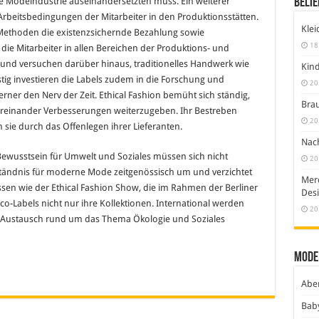
Belie
le Modeindustrie auseinandersetzten muss. Ein weiterer
Arbeitsbedingungen der Mitarbeiter in den Produktionsstätten.
Klei
 Methoden die existenzsichernde Bezahlung sowie
18
e Mitarbeiter in allen Bereichen der Produktions- und
um und versuchen darüber hinaus, traditionelles Handwerk wie
Kind
stig investieren die Labels zudem in die Forschung und
20
erner den Nerv der Zeit. Ethical Fashion bemüht sich ständig,
Brau
einander Verbesserungen weiterzugeben. Ihr Bestreben
20
sie durch das Offenlegen ihrer Lieferanten.
Nach
 Bewusstsein für Umwelt und Soziales müssen sich nicht
20
rständnis für moderne Mode zeitgenössisch um und verzichtet
Merc
en wie der Ethical Fashion Show, die im Rahmen der Berliner
Desi
Eco-Labels nicht nur ihre Kollektionen. International werden
20
gen Austausch rund um das Thema Ökologie und Soziales
Mode
Abe
Bab