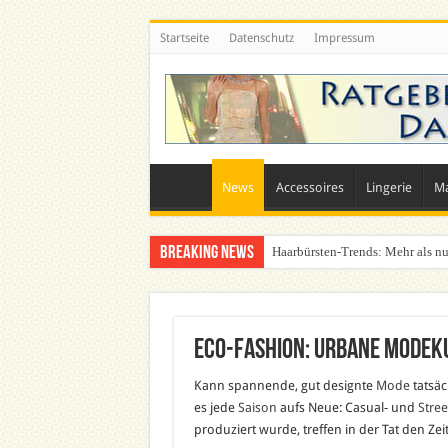
Startseite
Datenschutz
Impressum
News
Accessoires
Lingerie
M
Breaking News
Haarbürsten-Trends: Mehr als nu
Eco-Fashion: Urbane Modek
Kann spannende, gut designte
Mode
tatsäc
es jede
Saison
aufs Neue: Casual- und
Stre
produziert wurde, treffen in der Tat den Z