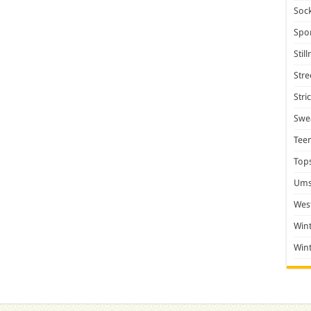
Soc
Spo
Stil
Stre
Stri
Swea
Tee
Top
Ums
Wes
Win
Win