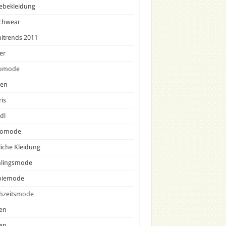
ebekleidung
chwear
nitrends 2011
er
omode
sen
is
dl
comode
liche Kleidung
hlingsmode
piemode
hzeitsmode
en
en