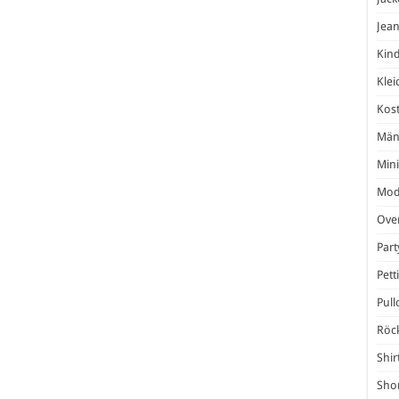
Jea
Kind
Klei
Kos
Män
Mini
Mod
Over
Par
Pett
Pull
Röc
Shir
Shor