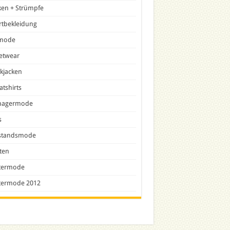
ken + Strümpfe
rtbekleidung
lmode
etwear
ckjacken
tshirts
nagermode
s
tandsmode
ten
termode
termode 2012