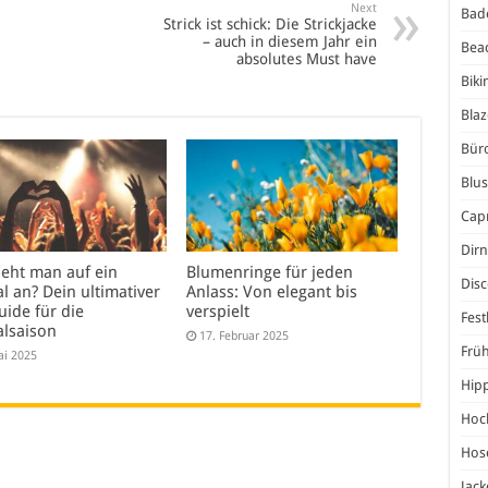
Next
Bad
Strick ist schick: Die Strickjacke
– auch in diesem Jahr ein
Bea
absolutes Must have
Biki
Blaz
Bür
Blu
Capr
Dirn
ieht man auf ein
Blumenringe für jeden
Dis
al an? Dein ultimativer
Anlass: Von elegant bis
uide für die
verspielt
Fest
alsaison
17. Februar 2025
Frü
ai 2025
Hip
Hoc
Hos
Jack