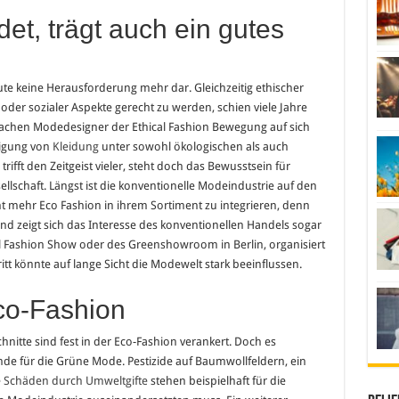
det, trägt auch ein gutes
ute keine Herausforderung mehr dar. Gleichzeitig ethischer
oder sozialer Aspekte gerecht zu werden, schien viele Jahre
t machen Modedesigner der Ethical Fashion Bewegung auf sich
rtigung von
Kleidung
unter sowohl ökologischen als auch
rifft den Zeitgeist vieler, steht doch das Bewusstsein für
llschaft. Längst ist die konventionelle Modeindustrie auf den
mehr Eco Fashion in ihrem Sortiment zu integrieren, denn
end zeigt sich das Interesse des konventionellen Handels sogar
l Fashion Show oder des Greenshowroom in Berlin, organisiert
ritt könnte auf lange Sicht die Modewelt stark beeinflussen.
co-Fashion
nitte sind fest in der Eco-Fashion verankert. Doch es
de für die Grüne Mode. Pestizide auf Baumwollfeldern, ein
e
Schäden durch Umweltgifte
stehen beispielhaft für die