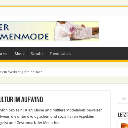
arken
Mode
Schuhe
Trend-Labels
r ein Werkzeug für Ihr Haar
ultur im Aufwind
hlich öko sein? Klar! Kleine und mittlere
Modelabels
beweisen
Letzt
etwear
, die unter ökologischen und sozial fairen Aspekten
eitgeist und Geschmack der Menschen.