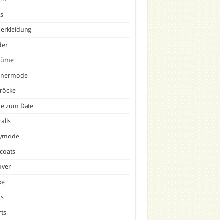
ns
erkleidung
der
tüme
nermode
röcke
e zum Date
alls
tymode
icoats
over
ke
ts
ts