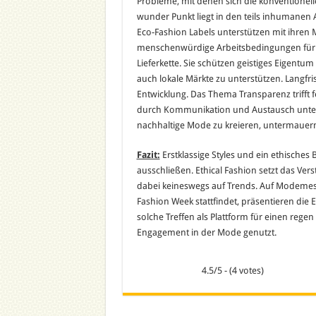
Probleme, mit denen sich die konventionel
wunder Punkt liegt in den teils inhumanen 
Eco-Fashion Labels unterstützen mit ihren
menschenwürdige Arbeitsbedingungen für di
Lieferkette. Sie schützen geistiges Eigent
auch lokale Märkte zu unterstützen. Langfri
Entwicklung. Das Thema Transparenz trifft f
durch Kommunikation und Austausch unter
nachhaltige Mode zu kreieren, untermauern 
Fazit:
Erstklassige Styles und ein ethisches
ausschließen. Ethical Fashion setzt das Ve
dabei keineswegs auf Trends. Auf Modemess
Fashion Week stattfindet, präsentieren die 
solche Treffen als Plattform für einen re
Engagement in der Mode genutzt.
4.5/5 - (4 votes)