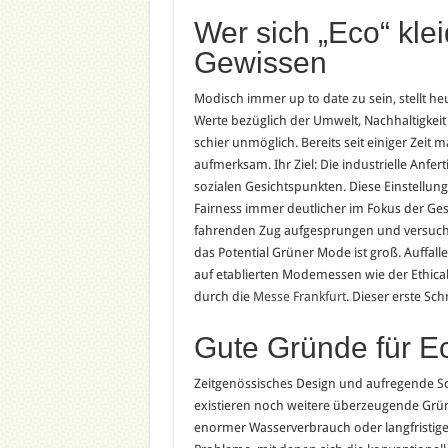
Wer sich „Eco“ klei
Gewissen
Modisch immer up to date zu sein, stellt he
Werte bezüglich der Umwelt, Nachhaltigkeit 
schier unmöglich. Bereits seit einiger Zei
aufmerksam. Ihr Ziel: Die industrielle Anfe
sozialen Gesichtspunkten. Diese Einstellung t
Fairness immer deutlicher im Fokus der Gese
fahrenden Zug aufgesprungen und versucht 
das Potential Grüner Mode ist groß. Auffall
auf etablierten Modemessen wie der Ethica
durch die
Messe Frankfurt
. Dieser erste Sch
Gute Gründe für E
Zeitgenössisches Design und aufregende Sch
existieren noch weitere überzeugende Grün
enormer Wasserverbrauch oder langfristig