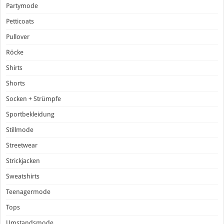
Partymode
Petticoats
Pullover
Röcke
Shirts
Shorts
Socken + Strümpfe
Sportbekleidung
Stillmode
Streetwear
Strickjacken
Sweatshirts
Teenagermode
Tops
Umstandsmode