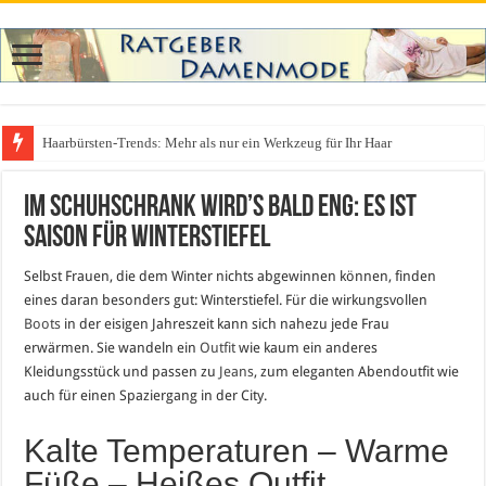
Haarbürsten-Trends: Mehr als nur ein Werkzeug für Ihr Haar
Im Schuhschrank wird’s bald eng: Es ist
Saison für Winterstiefel
Selbst Frauen, die dem Winter nichts abgewinnen können, finden
eines daran besonders gut: Winterstiefel. Für die wirkungsvollen
Boots
in der eisigen Jahreszeit kann sich nahezu jede Frau
erwärmen. Sie wandeln ein
Outfit
wie kaum ein anderes
Kleidungsstück und passen zu
Jeans
, zum eleganten Abendoutfit wie
auch für einen Spaziergang in der City.
Kalte Temperaturen – Warme
Füße – Heißes Outfit