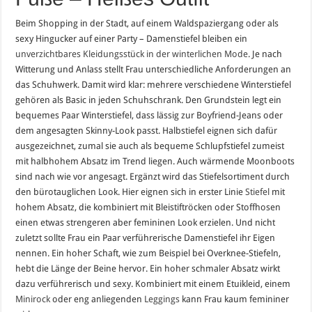
Beim Shopping in der Stadt, auf einem Waldspaziergang oder als
sexy Hingucker auf einer Party – Damenstiefel bleiben ein
unverzichtbares Kleidungsstück in der winterlichen Mode
. Je nach
Witterung und Anlass stellt Frau unterschiedliche Anforderungen an
das Schuhwerk. Damit wird klar: mehrere verschiedene Winterstiefel
gehören als Basic in jeden Schuhschrank. Den Grundstein legt ein
bequemes Paar Winterstiefel, dass lässig zur Boyfriend-Jeans oder
dem angesagten Skinny-Look passt. Halbstiefel eignen sich dafür
ausgezeichnet, zumal sie auch als bequeme Schlupfstiefel zumeist
mit halbhohem Absatz im Trend liegen. Auch wärmende Moonboots
sind nach wie vor angesagt. Ergänzt wird das Stiefelsortiment durch
den bürotauglichen Look. Hier eignen sich in erster Linie
Stiefel
mit
hohem Absatz, die kombiniert mit Bleistiftröcken oder Stoffhosen
einen etwas strengeren aber femininen Look erzielen. Und nicht
zuletzt sollte Frau ein Paar verführerische Damenstiefel ihr Eigen
nennen. Ein hoher Schaft, wie zum Beispiel bei Overknee-Stiefeln,
hebt die Länge der Beine hervor. Ein hoher schmaler Absatz wirkt
dazu verführerisch und sexy. Kombiniert mit einem Etuikleid, einem
Minirock
oder eng anliegenden
Leggings
kann Frau kaum femininer