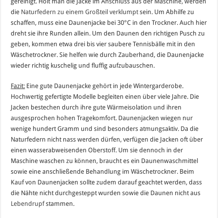
gereinigt. Holt man die Jacke im Anschluss aus der Maschine, werden
die
Naturfedern zu einem Großteil verklumpt
sein. Um Abhilfe zu
schaffen, muss eine Daunenjacke bei 30°C in den Trockner. Auch hier
dreht sie ihre Runden allein. Um den Daunen den richtigen Pusch zu
geben, kommen etwa drei bis vier saubere Tennisbälle mit in den
Wäschetrockner. Sie helfen wie durch Zauberhand, die Daunenjacke
wieder richtig kuschelig und fluffig aufzubauschen.
Fazit:
Eine gute Daunenjacke gehört in jede Wintergarderobe.
Hochwertig gefertigte Modelle begleiten einen über viele Jahre. Die
Jacken bestechen durch ihre gute Wärmeisolation und ihren
ausgesprochen hohen Tragekomfort. Daunenjacken wiegen nur
wenige hundert Gramm und sind besonders atmungsaktiv. Da die
Naturfedern nicht nass werden dürfen, verfügen die Jacken oft über
einen wasserabweisenden Oberstoff. Um sie dennoch in der
Maschine waschen zu können, braucht es ein Daunenwaschmittel
sowie eine anschließende Behandlung im Wäschetrockner. Beim
Kauf von Daunenjacken sollte zudem darauf geachtet werden, dass
die Nähte nicht durchgesteppt wurden sowie die Daunen nicht aus
Lebendrupf
stammen.