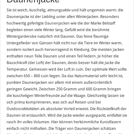
Sie ist weich, kuschelig, atmungsaktiv und hält ungemein warm: die
Daunenjacke ist der Liebling unter allen Winterjacken. Besonders
hochwertig gefertigte
Daunenjacken
wie die der Marke Belstaff
begleiten einen viele Winter lang. Gefüllt wird die berühmte
Wintergarderobe natürlich mit Daunen. Das feine flaumige
Untergefieder von Gänsen hält nicht nur die Tiere im Winter warm,
sondern isoliert auch hervorragend in Kleidung. Die meisten Jacken
enthalten neun Teile Daunen und einen Teil Federn. Je höher die
Bauschkraft (der Loft) der Daunen, desto besser hält die Jacke die
Temperatur. Gemessen wird der Loft in cuin. Der optimale Wert sollte
zwischen 650 – 800 cuin liegen. Da das Naturmaterial sehr leicht ist,
punkten Daunenjacken vor allem mit einem außerordentlich
geringen Gewicht. Zwischen 250 Gramm und 600 Gramm bringen
die kuscheligen Winterfreunde auf die Waage. Gleichzeitig lassen sie
sich prima komprimieren, was sich auf Reisen und bei
Outdooraktivitäten als absoluter Vorteil erweist. Die Rückstellkraft der
Daunen ist erstaunlich. Wird die Jacke wieder ausgepackt, entfaltet sie
rasch ihr volles Volumen. Hier können herkömmliche Kunstfasern
einfach nicht mithalten. Die Träger von Daunenjacken schätzen