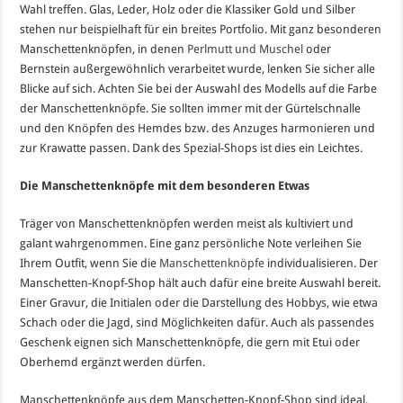
Wahl treffen. Glas, Leder, Holz oder die Klassiker Gold und Silber
stehen nur beispielhaft für ein breites Portfolio. Mit ganz besonderen
Manschettenknöpfen, in denen
Perlmutt und Muschel
oder
Bernstein außergewöhnlich verarbeitet wurde, lenken Sie sicher alle
Blicke auf sich. Achten Sie bei der Auswahl des Modells auf die Farbe
der Manschettenknöpfe. Sie sollten immer mit der Gürtelschnalle
und den Knöpfen des Hemdes bzw. des Anzuges harmonieren und
zur Krawatte passen. Dank des Spezial-Shops ist dies ein Leichtes.
Die Manschettenknöpfe mit dem besonderen Etwas
Träger von Manschettenknöpfen werden meist als kultiviert und
galant wahrgenommen. Eine ganz persönliche Note verleihen Sie
Ihrem Outfit, wenn Sie die
Manschettenknöpfe
individualisieren. Der
Manschetten-Knopf-Shop hält auch dafür eine breite Auswahl bereit.
Einer Gravur, die Initialen oder die Darstellung des Hobbys, wie etwa
Schach oder die Jagd, sind Möglichkeiten dafür. Auch als passendes
Geschenk eignen sich Manschettenknöpfe, die gern mit Etui oder
Oberhemd ergänzt werden dürfen.
Manschettenknöpfe aus dem Manschetten-Knopf-Shop sind ideal,