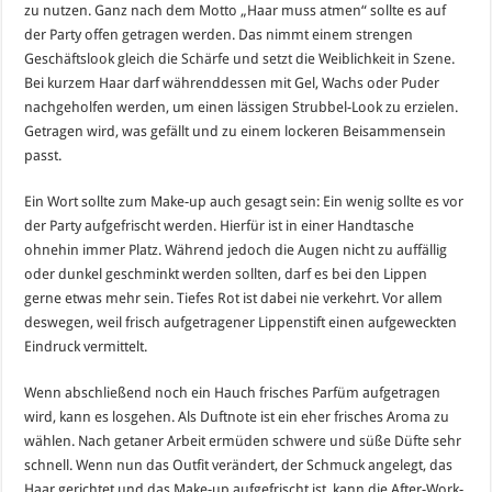
zu nutzen. Ganz nach dem Motto „Haar muss atmen“ sollte es auf
der Party offen getragen werden. Das nimmt einem strengen
Geschäftslook gleich die Schärfe und setzt die Weiblichkeit in Szene.
Bei kurzem Haar darf währenddessen mit Gel, Wachs oder Puder
nachgeholfen werden, um einen lässigen Strubbel-Look zu erzielen.
Getragen wird, was gefällt und zu einem lockeren Beisammensein
passt.
Ein Wort sollte zum Make-up auch gesagt sein: Ein wenig sollte es vor
der Party aufgefrischt werden. Hierfür ist in einer Handtasche
ohnehin immer Platz. Während jedoch die Augen nicht zu auffällig
oder dunkel geschminkt werden sollten, darf es bei den Lippen
gerne etwas mehr sein. Tiefes Rot ist dabei nie verkehrt. Vor allem
deswegen, weil frisch aufgetragener Lippenstift einen aufgeweckten
Eindruck vermittelt.
Wenn abschließend noch ein Hauch frisches Parfüm aufgetragen
wird, kann es losgehen. Als Duftnote ist ein eher frisches Aroma zu
wählen. Nach getaner Arbeit ermüden schwere und süße Düfte sehr
schnell. Wenn nun das Outfit verändert, der Schmuck angelegt, das
Haar gerichtet und das Make-up aufgefrischt ist, kann die After-Work-