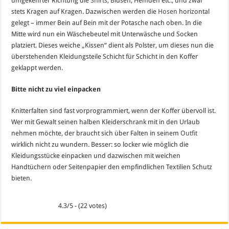
umgekehrter Richtung die
Shirts
, Blusen, Hemden etc., und zwar
stets Kragen auf Kragen. Dazwischen werden die
Hosen
horizontal
gelegt – immer Bein auf Bein mit der Potasche nach oben. In die
Mitte wird nun ein Wäschebeutel mit Unterwäsche und Socken
platziert. Dieses weiche „Kissen“ dient als Polster, um dieses nun die
überstehenden Kleidungsteile Schicht für Schicht in den Koffer
geklappt werden.
Bitte nicht zu viel einpacken
Knitterfalten sind fast vorprogrammiert, wenn der Koffer übervoll ist.
Wer mit Gewalt seinen halben Kleiderschrank mit in den Urlaub
nehmen möchte, der braucht sich über Falten in seinem
Outfit
wirklich nicht zu wundern. Besser: so locker wie möglich die
Kleidungsstücke einpacken und dazwischen mit weichen
Handtüchern oder Seitenpapier den empfindlichen Textilien Schutz
bieten.
4.3/5 - (22 votes)