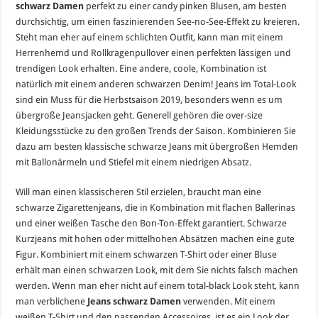
schwarz Damen
perfekt zu einer candy pinken Blusen, am besten
durchsichtig, um einen faszinierenden See-no-See-Effekt zu kreieren.
Steht man eher auf einem schlichten Outfit, kann man mit einem
Herrenhemd und Rollkragenpullover einen perfekten lässigen und
trendigen Look erhalten. Eine andere, coole, Kombination ist
natürlich mit einem anderen schwarzen Denim! Jeans im Total-Look
sind ein Muss für die Herbstsaison 2019, besonders wenn es um
übergroße Jeansjacken geht. Generell gehören die over-size
Kleidungsstücke zu den großen Trends der Saison. Kombinieren Sie
dazu am besten klassische schwarze Jeans mit übergroßen Hemden
mit Ballonärmeln und Stiefel mit einem niedrigen Absatz.
Will man einen klassischeren Stil erzielen, braucht man eine
schwarze Zigarettenjeans, die in Kombination mit flachen Ballerinas
und einer weißen Tasche den Bon-Ton-Effekt garantiert. Schwarze
Kurzjeans mit hohen oder mittelhohen Absätzen machen eine gute
Figur. Kombiniert mit einem schwarzen T-Shirt oder einer Bluse
erhält man einen schwarzen Look, mit dem Sie nichts falsch machen
werden. Wenn man eher nicht auf einem total-black Look steht, kann
man verblichene
Jeans schwarz Damen
verwenden. Mit einem
weißen T-Shirt und den passenden Accessoires, ist es ein Look der