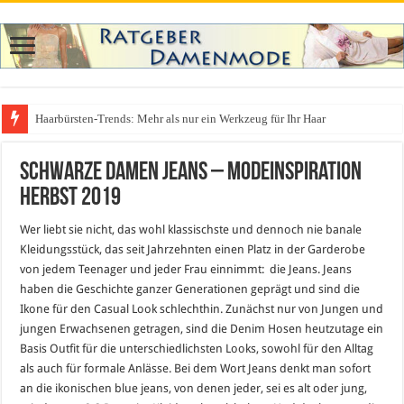
Haarbürsten-Trends: Mehr als nur ein Werkzeug für Ihr Haar
Was zieht man auf ein Festival an? Dein ultimativer Styleguide für die Fest
Schwarze Damen Jeans – Modeinspiration
Herbst 2019
Wer liebt sie nicht, das wohl klassischste und dennoch nie banale
Kleidungsstück, das seit Jahrzehnten einen Platz in der Garderobe
von jedem Teenager und jeder Frau einnimmt: die Jeans. Jeans
haben die Geschichte ganzer Generationen geprägt und sind die
Ikone für den Casual Look schlechthin. Zunächst nur von Jungen und
jungen Erwachsenen getragen, sind die Denim Hosen heutzutage ein
Basis Outfit für die unterschiedlichsten Looks, sowohl für den Alltag
als auch für formale Anlässe. Bei dem Wort Jeans denkt man sofort
an die ikonischen blue jeans, von denen jeder, sei es alt oder jung,