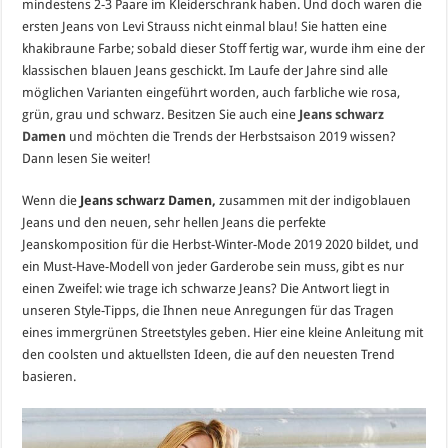
mindestens 2-3 Paare im Kleiderschrank haben. Und doch waren die
ersten Jeans von Levi Strauss nicht einmal blau! Sie hatten eine
khakibraune Farbe; sobald dieser Stoff fertig war, wurde ihm eine der
klassischen blauen Jeans geschickt. Im Laufe der Jahre sind alle
möglichen Varianten eingeführt worden, auch farbliche wie rosa,
grün, grau und schwarz. Besitzen Sie auch eine
Jeans schwarz
Damen
und möchten die Trends der Herbstsaison 2019 wissen?
Dann lesen Sie weiter!
Wenn die
Jeans schwarz Damen,
zusammen mit der indigoblauen
Jeans und den neuen, sehr hellen Jeans die perfekte
Jeanskomposition für die Herbst-Winter-Mode 2019 2020 bildet, und
ein Must-Have-Modell von jeder Garderobe sein muss, gibt es nur
einen Zweifel: wie trage ich schwarze Jeans? Die Antwort liegt in
unseren Style-Tipps, die Ihnen neue Anregungen für das Tragen
eines immergrünen Streetstyles geben. Hier eine kleine Anleitung mit
den coolsten und aktuellsten Ideen, die auf den neuesten Trend
basieren.