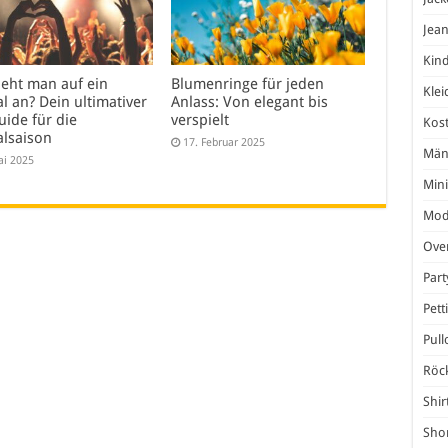
Jea
Kind
ieht man auf ein
Blumenringe für jeden
Klei
al an? Dein ultimativer
Anlass: Von elegant bis
uide für die
verspielt
Kos
alsaison
17. Februar 2025
Män
ai 2025
Mini
Mod
Over
Par
Pett
Pull
Röc
Shir
Shor