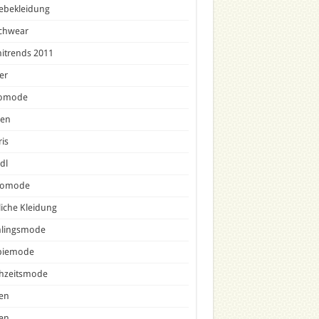
ebekleidung
chwear
nitrends 2011
er
omode
sen
is
dl
comode
liche Kleidung
hlingsmode
piemode
hzeitsmode
en
en