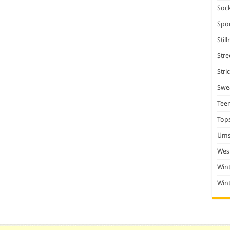
Soc
Spo
Stil
Stre
Stri
Swea
Tee
Top
Ums
Wes
Win
Win