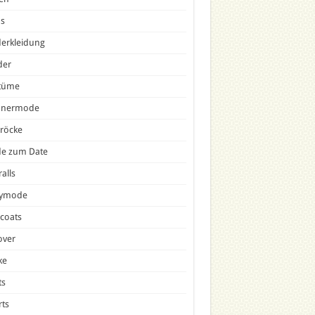
ns
erkleidung
der
tüme
nermode
röcke
e zum Date
alls
tymode
icoats
over
ke
ts
ts