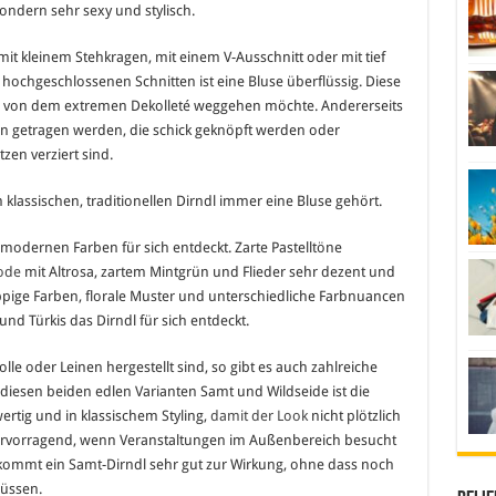
sondern sehr sexy und stylisch.
t kleinem Stehkragen, mit einem V-Ausschnitt oder mit tief
n hochgeschlossenen Schnitten ist eine Bluse überflüssig. Diese
von dem extremen Dekolleté weggehen möchte. Andererseits
 getragen werden, die schick geknöpft werden oder
zen verziert sind.
 klassischen, traditionellen Dirndl immer eine Bluse gehört.
odernen Farben für sich entdeckt. Zarte Pastelltöne
ode
mit Altrosa, zartem Mintgrün und Flieder sehr dezent und
ige Farben, florale Muster und unterschiedliche Farbnuancen
und Türkis das Dirndl für sich entdeckt.
e oder Leinen hergestellt sind, so gibt es auch zahlreiche
 diesen beiden edlen Varianten Samt und Wildseide ist die
rtig und in klassischem Styling,
damit der Look
nicht plötzlich
h hervorragend, wenn Veranstaltungen im Außenbereich besucht
 kommt ein Samt-Dirndl sehr gut zur Wirkung, ohne dass noch
üssen.