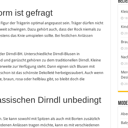
Belie
rm ist gefragt
Klei
18
 Figur der Trägerin optimal angepasst sein. Träger dürfen nicht
Kind
u weit schwingen. Dazu gehört auch, dass der Rock niemals zu
20
tens das Knie umspielen sollte.
Bei festlichen Anlässen
Brau
20
 der Dirndl-BH. Unterschiedliche Dirndl-Blusen in
Nach
d und gerüscht gehören zu dem traditionellen Dirndl. Kleine
20
rweite zur Verfügung steht. Dann eignen sich Blusen mit
Merc
 schon ist das schönste Dekolleté herbeigezaubert. Auch wenn
Desi
e, braun, rosa oder hellblau gibt, so bleibt doch die
20
assischen Dirndl unbedingt
Mode
Abe
n. Sie kann sowohl mit Spitzen als auch mit Borten zusätzlich
Bab
chiedenen Anlässen tragen möchte, kann es mit verschiedenen