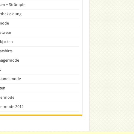
ken + Strümpfe
rtbekleidung
lmode
etwear
ckjacken
tshirts
nagermode
s
tandsmode
ten
termode
termode 2012