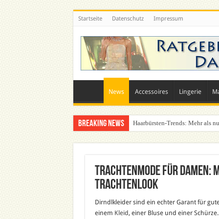
Startseite
Datenschutz
Impressum
News
Accessoires
Lingerie
M
Breaking News
Haarbürsten-Trends: Mehr als nu
Trachtenmode für Damen: M
Trachtenlook
Dirndlkleider sind ein echter Garant für gut
einem
Kleid
, einer Bluse und einer Schürz