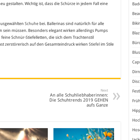
gestalten. Wichtig ist, dass die Schürze in jedem Fall eine
Bad
Bea
Biki
e ausgewählten
Schuhe
bei. Ballerinas sind natürlich für alle
en sein müssen. Besonders elegant wirken allerdings Pumps
Blaz
eine Schnür-Stiefelletten, die sich dem Trachtenstil
Bür
t zerstörerisch auf den Gesamteindruck wirken
Stiefel
im Stile
Blu
Capr
Dirn
Dis
Next
Fest
An alle Schuhliebhaberinnen:
Die Schuhtrends 2019 GEHEN
Frü
aufs Ganze
Hip
Hoc
Hos
Jack