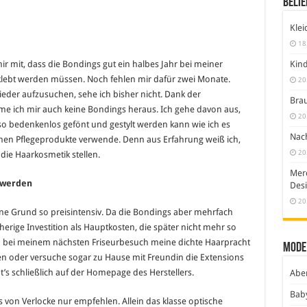
Belie
Klei
18
Kind
mir mit, dass die Bondings gut ein halbes Jahr bei meiner
klebt werden müssen. Noch fehlen mir dafür zwei Monate.
20
ieder aufzusuchen, sehe ich bisher nicht. Dank der
Brau
e ich mir auch keine Bondings heraus. Ich gehe davon aus,
20
so bedenkenlos gefönt und gestylt werden kann wie ich es
Nach
enen Pflegeprodukte verwende. Denn aus Erfahrung weiß ich,
20
die Haarkosmetik stellen.
Merc
 werden
Desi
20
ne Grund so preisintensiv. Da die Bondings aber mehrfach
erige Investition als Hauptkosten, die später nicht mehr so
ich bei meinem nächsten Friseurbesuch meine dichte Haarpracht
Mode
en oder versuche sogar zu Hause mit Freundin die Extensions
t’s schließlich auf der Homepage des Herstellers.
Abe
Bab
 von Verlocke nur empfehlen. Allein das klasse optische