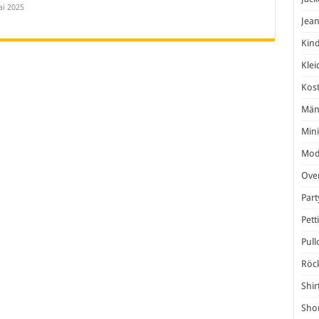
ai 2025
Jea
Kind
Klei
Kos
Män
Mini
Mod
Over
Par
Pett
Pull
Röc
Shir
Shor