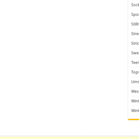
Soc
Spo
Stil
Stre
Stri
Swea
Tee
Top
Ums
Wes
Win
Win