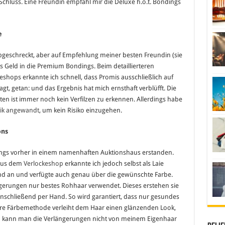
chluss. Eine Freundin empfahl mir die Deluxe h.o.t. Bondings
e
abgeschreckt, aber auf Empfehlung meiner besten Freundin (sie
as Geld in die Premium Bondings. Beim detaillierteren
hops erkannte ich schnell, dass Promis ausschließlich auf
t, getan: und das Ergebnis hat mich ernsthaft verblüfft. Die
ten ist immer noch kein Verfilzen zu erkennen. Allerdings habe
ik angewandt
, um kein Risiko einzugehen.
ons
s vorher in einem namenhaften Auktionshaus erstanden.
 aus dem
Verlockeshop
erkannte ich jedoch selbst als Laie
end an und verfügte auch genau über die gewünschte Farbe.
ngerungen nur bestes Rohhaar verwendet. Dieses erstehen sie
nschließend per Hand. So wird garantiert, dass nur gesundes
re Färbemethode verleiht dem Haar einen glänzenden Look,
ld kann man die Verlängerungen nicht von meinem Eigenhaar