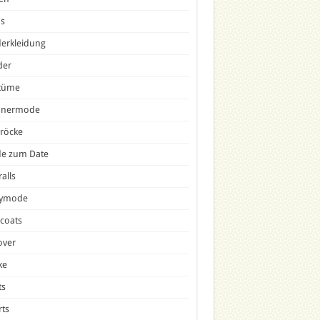
ns
erkleidung
der
tüme
nermode
röcke
e zum Date
alls
tymode
icoats
over
ke
ts
ts