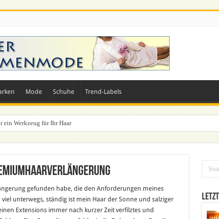
arken
Mode
Schuhe
Trend-Labels
r ein Werkzeug für Ihr Haar
remiumhaarverlängerung
erlängerung gefunden habe, die den Anforderungen meines
Letzt
ch viel unterwegs, ständig ist mein Haar der Sonne und salziger
einen Extensions immer nach kurzer Zeit verfilztes und