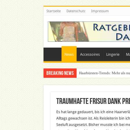
Startseite
Datenschutz
Impressum
News
Accessoires
Lingerie
M
Breaking News
Haarbürsten-Trends: Mehr als nu
Traumhafte Frisur dank P
Es hat lange gedauert, bis ich eine Haarv
Alltags gewachsen ist. Als Reisleiterin bin i
Seeluft ausgesetzt. Bisher musste ich bei m