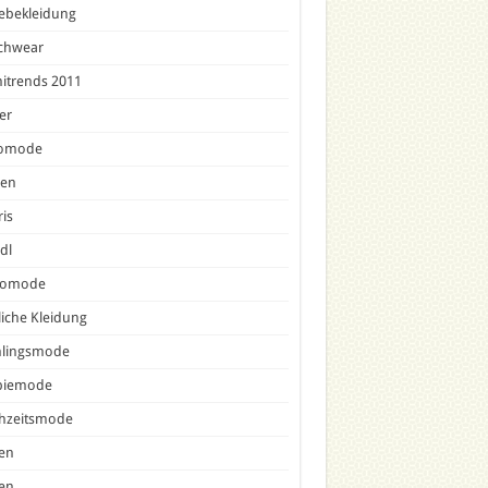
ebekleidung
chwear
nitrends 2011
er
omode
sen
is
dl
comode
liche Kleidung
hlingsmode
piemode
hzeitsmode
en
en