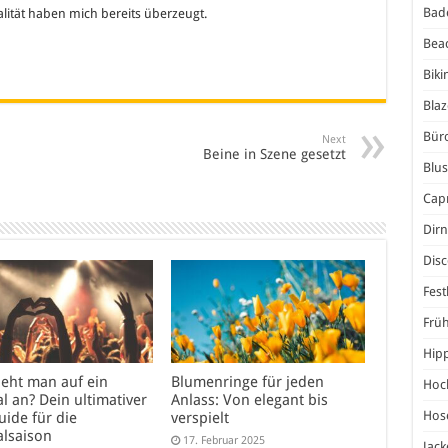
Bad
lität haben mich bereits überzeugt.
Bea
Biki
Blaz
Bür
Next
Beine in Szene gesetzt
Blu
Capr
Dirn
Dis
Fest
Frü
Hip
ieht man auf ein
Blumenringe für jeden
Hoc
al an? Dein ultimativer
Anlass: Von elegant bis
Hos
uide für die
verspielt
alsaison
17. Februar 2025
Jack