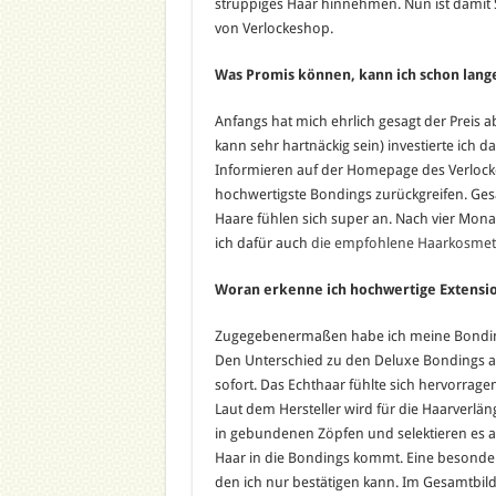
struppiges Haar hinnehmen. Nun ist damit S
von Verlockeshop.
Was Promis können, kann ich schon lang
Anfangs hat mich ehrlich gesagt der Preis 
kann sehr hartnäckig sein) investierte ich d
Informieren auf der Homepage des Verlockes
hochwertigste Bondings zurückgreifen. Gesag
Haare fühlen sich super an. Nach vier Mona
ich dafür auch
die empfohlene Haarkosmet
Woran erkenne ich hochwertige Extensi
Zugegebenermaßen habe ich meine Bonding
Den Unterschied zu den Deluxe Bondings
sofort. Das Echthaar fühlte sich hervorrag
Laut dem Hersteller wird für die Haarverlä
in gebundenen Zöpfen und selektieren es a
Haar in die Bondings kommt. Eine besonde
den ich nur bestätigen kann. Im Gesamtbi