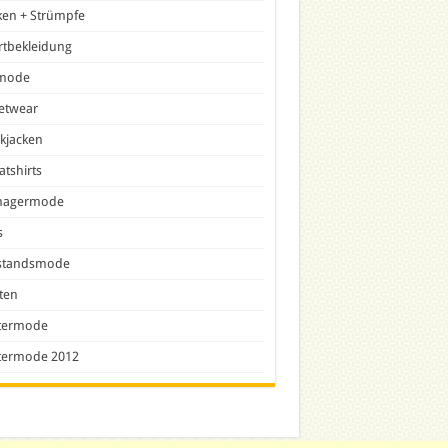
ken + Strümpfe
rtbekleidung
lmode
etwear
ckjacken
tshirts
nagermode
s
tandsmode
ten
termode
termode 2012