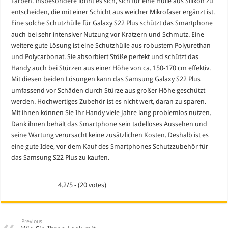
Farben. Insbesondere lohnt es sich, sich für eine Hülle aus Silikon zu
entscheiden, die mit einer Schicht aus weicher Mikrofaser ergänzt ist.
Eine solche Schutzhülle für Galaxy S22 Plus schützt das Smartphone
auch bei sehr intensiver Nutzung vor Kratzern und Schmutz. Eine
weitere gute Lösung ist eine Schutzhülle aus robustem Polyurethan
und Polycarbonat. Sie absorbiert Stöße perfekt und schützt das
Handy auch bei Stürzen aus einer Höhe von ca. 150-170 cm effektiv.
Mit diesen beiden Lösungen kann das Samsung Galaxy S22 Plus
umfassend vor Schäden durch Stürze aus großer Höhe geschützt
werden. Hochwertiges Zubehör ist es nicht wert, daran zu sparen.
Mit ihnen können Sie Ihr
Handy
viele Jahre lang problemlos nutzen.
Dank ihnen behält das Smartphone sein tadelloses Aussehen und
seine Wartung verursacht keine zusätzlichen Kosten. Deshalb ist es
eine gute Idee, vor dem Kauf des Smartphones Schutzzubehör für
das Samsung S22 Plus zu kaufen.
4.2/5 - (20 votes)
Previous