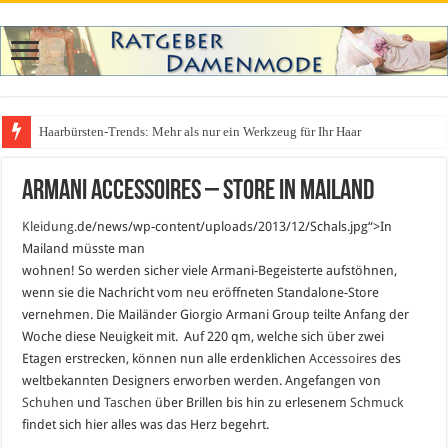
Haarbürsten-Trends: Mehr als nur ein Werkzeug für Ihr Haar
Armani Accessoires – Store in Mailand
Kleidung
.de/news/wp-content/uploads/2013/12/Schals.jpg“>
In
Mailand müsste man
wohnen! So werden sicher viele Armani-Begeisterte aufstöhnen,
wenn sie die Nachricht vom neu eröffneten Standalone-Store
vernehmen. Die Mailänder Giorgio Armani Group teilte Anfang der
Woche diese Neuigkeit mit. Auf 220 qm, welche sich über zwei
Etagen erstrecken, können nun alle erdenklichen
Accessoires
des
weltbekannten Designers erworben werden. Angefangen von
Schuhen
und
Taschen
über Brillen bis hin zu erlesenem
Schmuck
findet sich hier alles was das Herz begehrt.