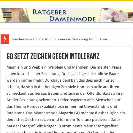
Haarbürsten-Trends: Mehr als nur ein Werkzeug für Ihr Haar
GQ setzt Zeichen gegen Intoleranz
Männlein und Weiblein, Weiblein und Männlein. Die meisten Paare
leben in solch einer Beziehung. Doch gleichgeschlechtliche Paare
werden immer mehr. Durchaus denkbar, das dies auch nur so
scheint, da sich in der heutigen Zeit viele Homosexuelle aus ihrem
Schneckenhaus heraus trauen und sich in der Öffentlichkeit zu ihrer
Art der Beziehung bekennen. Leider reagieren viele Menschen auf
das Thema Homosexualität noch immer mit Unverständnis und
Intoleranz. Das
Männermode
-Magazin GQ möchte diesbezüglich ein
deutliches Zeichen setzen und für mehr Toleranz plädieren. Dafür
hat der Fotograf Felix Krüger 13 prominente
Männer
fotografiert,
welche sich teils in inniger Umarmung küssen. Da knutscht der