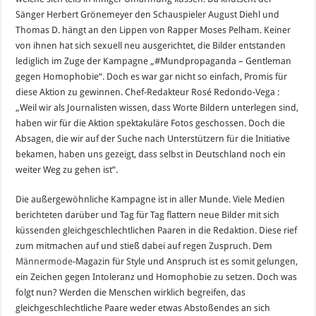
Sänger Herbert Grönemeyer den Schauspieler August Diehl und
Thomas D. hängt an den Lippen von Rapper Moses Pelham. Keiner
von ihnen hat sich sexuell neu ausgerichtet, die Bilder entstanden
lediglich im Zuge der Kampagne „#Mundpropaganda – Gentleman
gegen Homophobie“. Doch es war gar nicht so einfach, Promis für
diese Aktion zu gewinnen. Chef-Redakteur Rosé Redondo-Vega :
„Weil wir als Journalisten wissen, dass Worte Bildern unterlegen sind,
haben wir für die Aktion spektakuläre Fotos geschossen. Doch die
Absagen, die wir auf der Suche nach Unterstützern für die Initiative
bekamen, haben uns gezeigt, dass selbst in Deutschland noch ein
weiter Weg zu gehen ist“.
Die außergewöhnliche Kampagne ist in aller Munde. Viele Medien
berichteten darüber und Tag für Tag flattern neue Bilder mit sich
küssenden gleichgeschlechtlichen Paaren in die Redaktion. Diese rief
zum mitmachen auf und stieß dabei auf regen Zuspruch. Dem
Männermode
-Magazin für Style und Anspruch ist es somit gelungen,
ein Zeichen gegen Intoleranz und Homophobie zu setzen. Doch was
folgt nun? Werden die Menschen wirklich begreifen, das
gleichgeschlechtliche Paare weder etwas Abstoßendes an sich