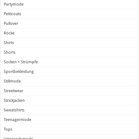
Partymode
Petticoats
Pullover
Röcke
Shirts
Shorts
Socken + Strümpfe
Sportbekleidung
Stillmode
Streetwear
Strickjacken
Sweatshirts
Teenagermode
Tops
Umstandsmode