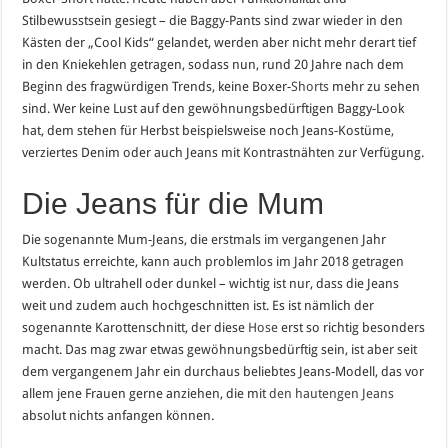
Stilbewusstsein gesiegt – die Baggy-Pants sind zwar wieder in den
Kästen der „Cool Kids“ gelandet, werden aber nicht mehr derart tief
in den Kniekehlen getragen, sodass nun, rund 20 Jahre nach dem
Beginn des fragwürdigen Trends, keine Boxer-
Shorts
mehr zu sehen
sind. Wer keine Lust auf den gewöhnungsbedürftigen Baggy-Look
hat, dem stehen für Herbst beispielsweise noch Jeans-Kostüme,
verziertes Denim oder auch Jeans mit Kontrastnähten zur Verfügung.
Die Jeans für die Mum
Die sogenannte Mum-Jeans, die erstmals im vergangenen Jahr
Kultstatus erreichte, kann auch problemlos im Jahr 2018 getragen
werden. Ob ultrahell oder dunkel – wichtig ist nur, dass die Jeans
weit und zudem auch hochgeschnitten ist. Es ist nämlich der
sogenannte Karottenschnitt, der diese
Hose
erst so richtig besonders
macht. Das mag zwar etwas gewöhnungsbedürftig sein, ist aber seit
dem vergangenem Jahr ein durchaus beliebtes Jeans-Modell, das vor
allem jene Frauen gerne anziehen, die mit
den hautengen Jeans
absolut nichts anfangen können.