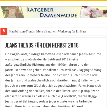
Haarbürsten-Trends: Mehr als nur ein Werkzeug für Ihr Haar
Jeans Trends für den Herbst 2018
Ob Baggy-Pants, pludrige Karotten-
Hosen
oder auch
Jeans
–
Kostüme
– es scheint, als würde der Herbst-Trend 2018 in eine
außergewöhnliche Richtung aus den 1970er Jahren und der
Jahrtausendwende gehen. Vor allem auch, weil das „Sagging“ Anfang
des Jahres ein Comeback feierte und sich wohl auch bis zum Ende
des Jahres (und wahrscheinlich auch darüber hinaus) halten wird –
jedoch in einer zum Glück deutlich abgeschwächten Form. Hatte sich
der Look Anfang der 2000er Jahre in der Skater- und Hip Hop-Szene
etabliert, so waren es plötzlich auch die „Cool Kids“, die die Baggy-
Jeans derart tief trugen, sodass jeder wusste, welche Farbe die
Boxer-Short hatte. Heute haben aber Funktionalität und