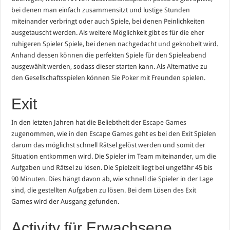
bei denen man einfach zusammensitzt und lustige Stunden
miteinander verbringt oder auch Spiele, bei denen Peinlichkeiten
ausgetauscht werden. Als weitere Möglichkeit gibt es für die eher
ruhigeren Spieler Spiele, bei denen nachgedacht und geknobelt wird.
Anhand dessen können die perfekten Spiele für den Spieleabend
ausgewählt werden, sodass dieser starten kann. Als Alternative zu
den Gesellschaftsspielen können Sie Poker mit Freunden spielen.
Exit
In den letzten Jahren hat die Beliebtheit der
Escape Games
zugenommen, wie in den Escape Games geht es bei den Exit Spielen
darum das möglichst schnell Rätsel gelöst werden und somit der
Situation entkommen wird. Die Spieler im Team miteinander, um die
Aufgaben und Rätsel zu lösen. Die Spielzeit liegt bei ungefähr 45 bis
90 Minuten. Dies hängt davon ab, wie schnell die Spieler in der Lage
sind, die gestellten Aufgaben zu lösen. Bei dem Lösen des Exit
Games wird der Ausgang gefunden.
Activity für Erwachsene