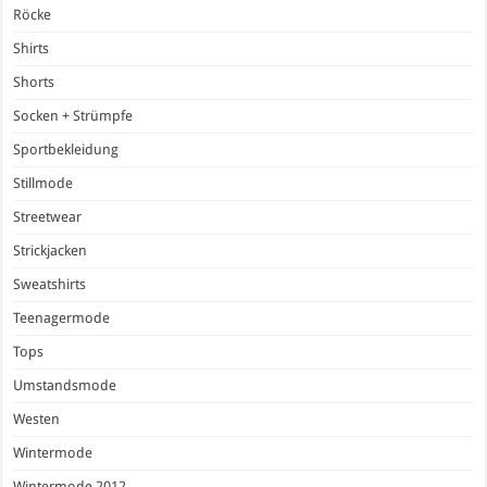
Röcke
Shirts
Shorts
Socken + Strümpfe
Sportbekleidung
Stillmode
Streetwear
Strickjacken
Sweatshirts
Teenagermode
Tops
Umstandsmode
Westen
Wintermode
Wintermode 2012