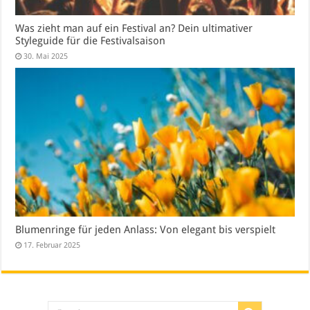
Was zieht man auf ein Festival an? Dein ultimativer
Styleguide für die Festivalsaison
30. Mai 2025
Blumenringe für jeden Anlass: Von elegant bis verspielt
17. Februar 2025