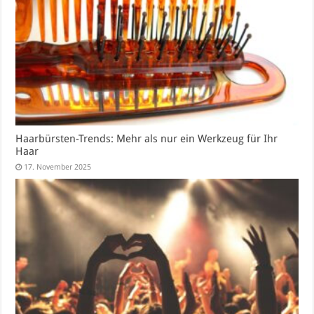
Haarbürsten-Trends: Mehr als nur ein Werkzeug für Ihr
Haar
17. November 2025