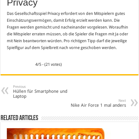
Privacy
Das Gesellschaftsspiel Privacy erfordert von den Mitspielern gutes
Einschätzungsvermögen, damit Erfolg erzielt werden kann. Die
Fragen werden gemischt und nacheinander vorgelesen. Woraufhin
die Mitspieler erraten müssen, ob die Spieler die Fragen mit Ja oder
mit Nein beantworten würden. Pro richtigen Tipp darf die jeweilige
Spielfigur auf dem Spielbrett nach vorne geschoben werden.
4/5 - (21 votes)
Previous
Hüllen für Smartphone und
Laptop
Next
Nike Air Force 1 mal anders
Related Articles