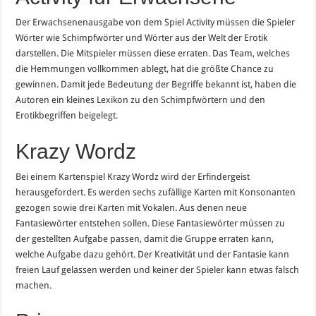
Der Erwachsenenausgabe von dem Spiel Activity müssen die Spieler
Wörter wie Schimpfwörter und Wörter aus der Welt der Erotik
darstellen. Die Mitspieler müssen diese erraten. Das Team, welches
die Hemmungen vollkommen ablegt, hat die größte Chance zu
gewinnen. Damit jede Bedeutung der Begriffe bekannt ist, haben die
Autoren ein kleines Lexikon zu den Schimpfwörtern und den
Erotikbegriffen beigelegt.
Krazy Wordz
Bei einem Kartenspiel Krazy Wordz wird der Erfindergeist
herausgefordert. Es werden sechs zufällige Karten mit Konsonanten
gezogen sowie drei Karten mit Vokalen. Aus denen neue
Fantasiewörter entstehen sollen. Diese Fantasiewörter müssen zu
der gestellten Aufgabe passen, damit die Gruppe erraten kann,
welche Aufgabe dazu gehört. Der Kreativität und der Fantasie kann
freien Lauf gelassen werden und keiner der Spieler kann etwas falsch
machen.