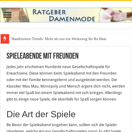
Haarbürsten-Trends: Mehr als nur ein Werkzeug für Ihr Haar
Spieleabende mit Freunden
Jedes Jahr erscheinen Hunderte neue Gesellschaftsspiele für
Erwachsene. Diese können beim Spieleabend mit den Freunden
oder mit der Familie kennengelernt und ausgetestet werden. Die
Klassiker Mau Mau, Monopoly und Mensch ärgere dich nicht, werden
immer viel Spaß bei einem Spieleabend mit sich bringen. Allerdings
gibt es einige neue Spiele, die ebenfalls für Spaß sorgen können.
Die Art der Spiele
Be Bevor der Spieleabend losgehen kann, sollten sich die Spieler
überlegen, welche Art von Gesellschaftsspielen passt. Es gibt Spiele,