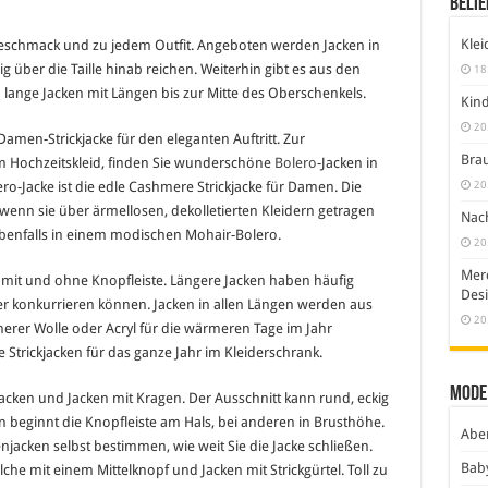
Belie
Klei
 Geschmack und zu jedem Outfit. Angeboten werden Jacken in
ig über die Taille hinab reichen. Weiterhin gibt es aus den
18
lange Jacken mit Längen bis zur Mitte des Oberschenkels.
Kind
20
Damen-Strickjacke für den eleganten Auftritt. Zur
Brau
m Hochzeitskleid, finden Sie wunderschöne
Bolero
-Jacken in
20
lero-Jacke ist die edle Cashmere Strickjacke für Damen. Die
enn sie über ärmellosen, dekolletierten Kleidern getragen
Nach
n ebenfalls in einem modischen Mohair-Bolero.
20
Merc
 mit und ohne Knopfleiste. Längere Jacken haben häufig
Desi
er konkurrieren können. Jacken in allen Längen werden aus
20
erer Wolle oder Acryl für die wärmeren Tage im Jahr
Strickjacken für das ganze Jahr im Kleiderschrank.
Mode
acken und Jacken mit Kragen. Der Ausschnitt kann rund, eckig
n beginnt die Knopfleiste am Hals, bei anderen in Brusthöhe.
Abe
jacken selbst bestimmen, wie weit Sie die Jacke schließen.
Bab
he mit einem Mittelknopf und Jacken mit Strickgürtel. Toll zu