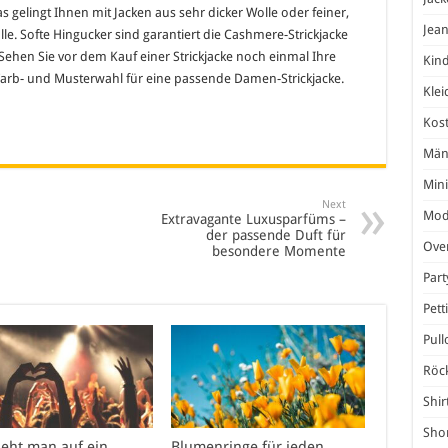
s gelingt Ihnen mit Jacken aus sehr dicker Wolle oder feiner,
Jea
. Softe Hingucker sind garantiert die Cashmere-Strickjacke
ehen Sie vor dem Kauf einer Strickjacke noch einmal Ihre
Kind
e Farb- und Musterwahl für eine passende Damen-Strickjacke.
Klei
Kos
Män
Mini
Next
Mod
Extravagante Luxusparfüms –
der passende Duft für
Over
besondere Momente
Par
Pett
Pull
Röc
Shir
Shor
ieht man auf ein
Blumenringe für jeden