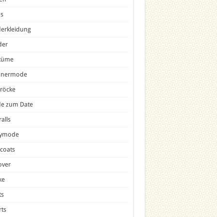
ns
erkleidung
der
tüme
nermode
röcke
e zum Date
alls
tymode
icoats
over
ke
ts
ts