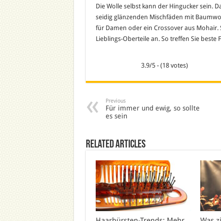
Die Wolle selbst kann der Hingucker sein. Da
seidig glänzenden Mischfäden mit Baumwolle
für Damen oder ein Crossover aus Mohair. S
Lieblings-Oberteile an. So treffen Sie best
3.9/5 - (18 votes)
Previous
Für immer und ewig, so sollte
es sein
Related Articles
Haarbürsten-Trends: Mehr
Was z