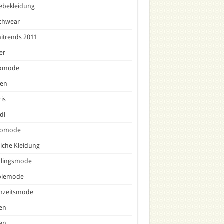
ebekleidung
chwear
nitrends 2011
er
omode
sen
is
dl
comode
liche Kleidung
hlingsmode
piemode
hzeitsmode
en
en