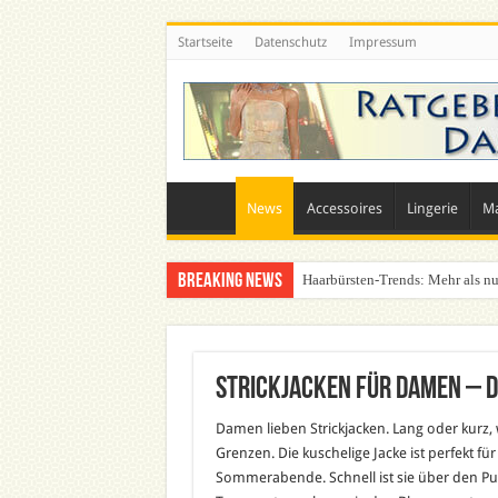
Startseite
Datenschutz
Impressum
News
Accessoires
Lingerie
M
Breaking News
Haarbürsten-Trends: Mehr als nu
Strickjacken für Damen – di
Damen lieben Strickjacken. Lang oder kurz, 
Grenzen. Die kuschelige Jacke ist perfekt fü
Sommerabende. Schnell ist sie über den Pull