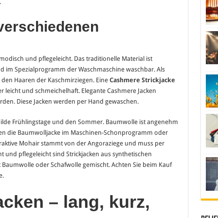
.
 verschiedenen
 modisch und pflegeleicht. Das traditionelle Material ist
ind im Spezialprogramm der Waschmaschine waschbar. Als
s den Haaren der Kaschmirziegen. Eine
Cashmere Strickjacke
er leicht und schmeichelhaft. Elegante Cashmere Jacken
rden. Diese Jacken werden per Hand gewaschen.
 milde Frühlingstage und den Sommer. Baumwolle ist angenehm
nnen die Baumwolljacke im Maschinen-Schonprogramm oder
traktive Mohair stammt von der Angoraziege und muss per
 und pflegeleicht sind Strickjacken aus synthetischen
it Baumwolle oder Schafwolle gemischt. Achten Sie beim Kauf
e.
cken – lang, kurz,