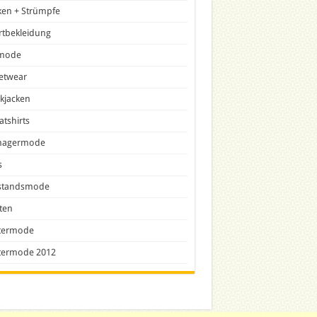
ken + Strümpfe
rtbekleidung
lmode
etwear
ckjacken
tshirts
nagermode
s
tandsmode
ten
termode
termode 2012