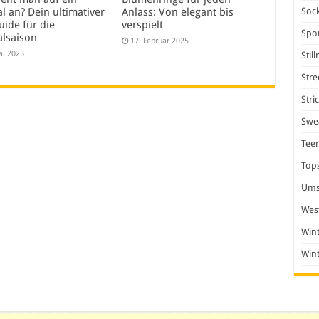
Soc
al an? Dein ultimativer
Anlass: Von elegant bis
uide für die
verspielt
Spo
alsaison
17. Februar 2025
ai 2025
Stil
Stre
Stri
Swea
Tee
Top
Ums
Wes
Win
Win