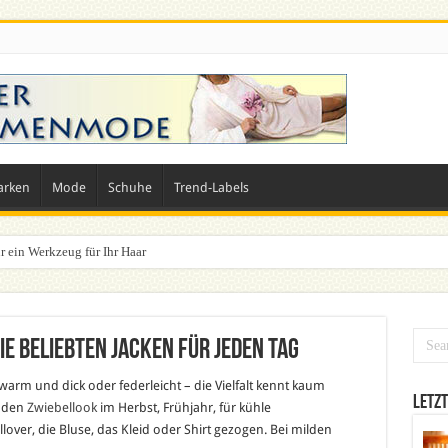
arken
Mode
Schuhe
Trend-Labels
r ein Werkzeug für Ihr Haar
e beliebten Jacken für jeden Tag
warm und dick oder federleicht – die Vielfalt kennt kaum
Letzt
r den
Zwiebellook
im Herbst, Frühjahr, für kühle
over, die Bluse, das Kleid oder Shirt gezogen. Bei milden