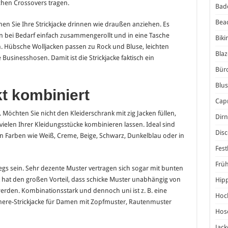
schen Crossovers tragen.
Bad
Bea
en Sie Ihre Strickjacke drinnen wie draußen anziehen. Es
n bei Bedarf einfach zusammengerollt und in eine Tasche
Biki
n. Hübsche Wolljacken passen zu Rock und Bluse, leichten
Blaz
 Businesshosen. Damit ist die Strickjacke faktisch ein
Bür
Blu
kt kombiniert
Capr
. Möchten Sie nicht den Kleiderschrank mit zig Jacken füllen,
Dirn
vielen Ihrer Kleidungsstücke kombinieren lassen. Ideal sind
Dis
ren Farben wie Weiß, Creme, Beige, Schwarz, Dunkelblau oder in
Fest
Frü
egs sein. Sehr dezente Muster vertragen sich sogar mit bunten
ck hat den großen Vorteil, dass schicke Muster unabhängig von
Hip
werden. Kombinationsstark und dennoch uni ist z. B. eine
Hoc
ere-Strickjacke für Damen mit Zopfmuster, Rautenmuster
Hos
Jack