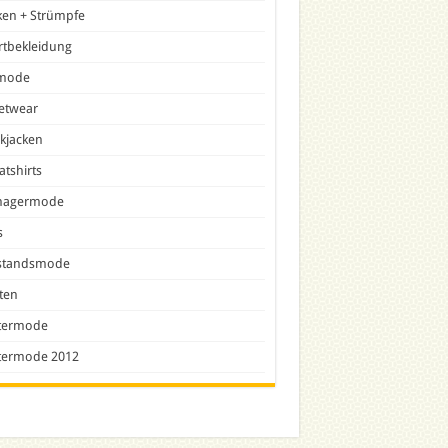
ken + Strümpfe
rtbekleidung
lmode
etwear
ckjacken
tshirts
nagermode
s
tandsmode
ten
termode
termode 2012