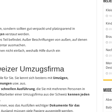
Belie
Klei
18
Kind
, sondern sollten gut verpackt und platzsparend in
20
gen
verstaut werden.
Brau
es Teil befindet. Außer Beschriftungen von außen, auf denen
20
nventar ausmachen.
Nach
n nicht einfach, weshalb Hilfe durch ein
20
Merc
hweizer Umzugsfirma
Desi
20
e für Sie. Sie kennt sich bestens mit
Umzügen,
hnungen
usw. aus.
r
schnellen Ausführung
, die Sie mit mehreren Personen in
Mode
Mitarbeiter einer Umzugsfirma aus der Schweiz
kennen jeden
Abe
.
nen, was das Ausfüllen wichtiger
Dokumente für das
Bab
Ausland müssen viele Papiere ausgestellt werden.