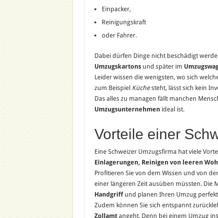
Einpacker,
Reinigungskraft
oder Fahrer.
Dabei dürfen Dinge nicht beschädigt werden
Umzugskartons
und später im
Umzugswa
Leider wissen die wenigsten, wo sich welch
zum Beispiel
Küche
steht, lässt sich kein I
Das alles zu managen fällt manchen Mensche
Umzugsunternehmen
ideal ist.
Vorteile einer Sc
Eine Schweizer Umzugsfirma hat viele Vorteil
Einlagerungen, Reinigen von leeren Wo
Profitieren Sie von dem Wissen und von de
einer längeren Zeit ausüben müssten. Die 
Handgriff
und planen Ihren Umzug perfekt
Zudem können Sie sich entspannt zurückleh
Zollamt
angeht. Denn bei einem Umzug ins 