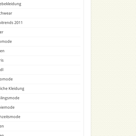
ebekleidung
chwear
nitrends 2011
er
omode
sen
is
dl
comode
liche Kleidung
hlingsmode
piemode
hzeitsmode
en
en