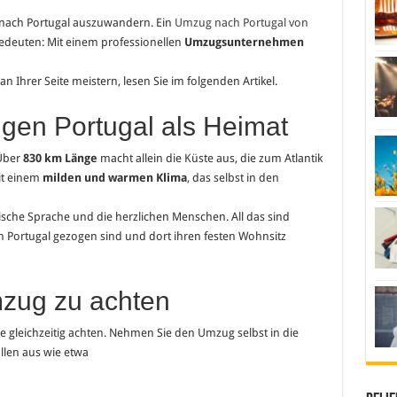
 nach Portugal auszuwandern. Ein
Umzug nach Portugal von
edeuten: Mit einem professionellen
Umzugsunternehmen
n Ihrer Seite meistern, lesen Sie im folgenden Artikel.
gen Portugal als Heimat
 Über
830 km Länge
macht allein die Küste aus, die zum Atlantik
mit einem
milden und warmen Klima
, das selbst in den
sche Sprache und die herzlichen Menschen. All das sind
 Portugal gezogen sind und dort ihren festen Wohnsitz
mzug zu achten
 gleichzeitig achten. Nehmen Sie den Umzug selbst in die
llen aus wie etwa