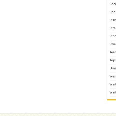
Soc
Spo
Stil
Stre
Stri
Swea
Tee
Top
Ums
Wes
Win
Win