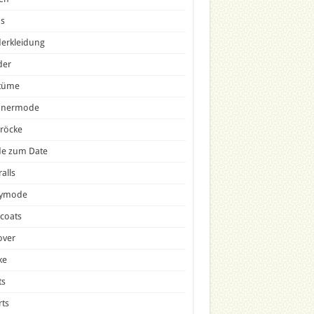
ns
erkleidung
der
tüme
nermode
röcke
e zum Date
alls
tymode
icoats
over
ke
ts
ts