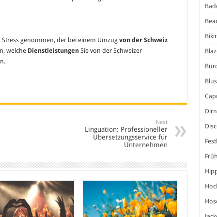
Bad
Bea
Biki
er Stress genommen, der bei einem Umzug
von der Schweiz
en, welche
Dienstleistungen
Sie von der Schweizer
Blaz
n.
Bür
Blu
Capr
Dirn
Next
Dis
Linguation: Professioneller
Übersetzungsservice für
Fest
Unternehmen
Frü
Hip
Hoc
Hos
Jack