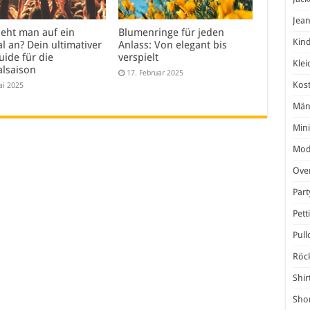
Jea
ieht man auf ein
Blumenringe für jeden
Kind
al an? Dein ultimativer
Anlass: Von elegant bis
uide für die
verspielt
Klei
alsaison
17. Februar 2025
Kos
ai 2025
Män
Mini
Mod
Over
Par
Pett
Pull
Röc
Shir
Shor