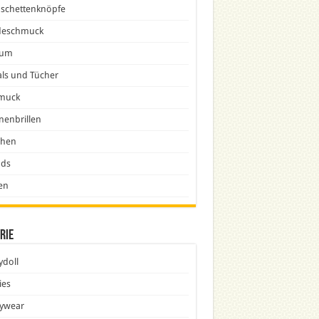
schettenknöpfe
eschmuck
fum
ls und Tücher
muck
nenbrillen
chen
nds
en
rie
doll
ies
ywear