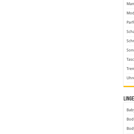
Man
Mod
Par
Scha
Sch
Son
Tas
Tre
Uhr
Linge
Baby
Bod
Bod