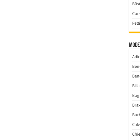
Büst
Cor
Pett
Mode
Adi
Ben
Ben
Bill
Bog
Bra
Bur
Calv
Chi