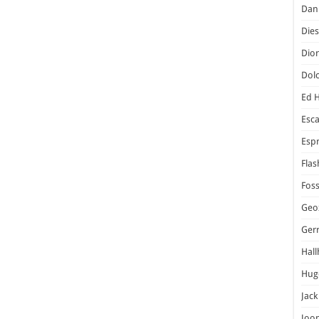
Dani
Dies
Dior
Dol
Ed 
Esc
Espr
Flas
Foss
Geo
Ger
Hal
Hug
Jack
Joo