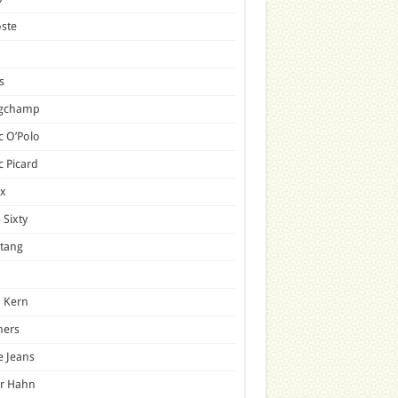
ste
s
gchamp
 O’Polo
 Picard
x
 Sixty
tang
 Kern
mers
e Jeans
er Hahn