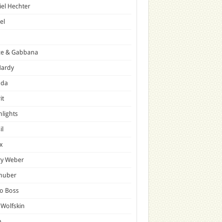
el Hechter
el
ce & Gabbana
Hardy
ada
it
hlights
il
x
ry Weber
lhuber
o Boss
 Wolfskin
p