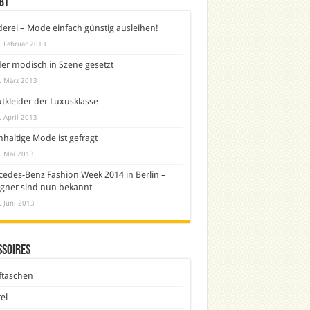
bt
derei – Mode einfach günstig ausleihen!
. Februar 2013
er modisch in Szene gesetzt
. März 2013
tkleider der Luxusklasse
. April 2013
haltige Mode ist gefragt
. Mai 2013
edes-Benz Fashion Week 2014 in Berlin –
gner sind nun bekannt
. Juni 2013
ssoires
ftaschen
el