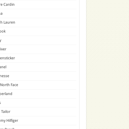
re Cardin
a
ph Lauren
bok
y
liver
ensticker
anel
nesse
North Face
berland
s
Tailor
y Hilfiger