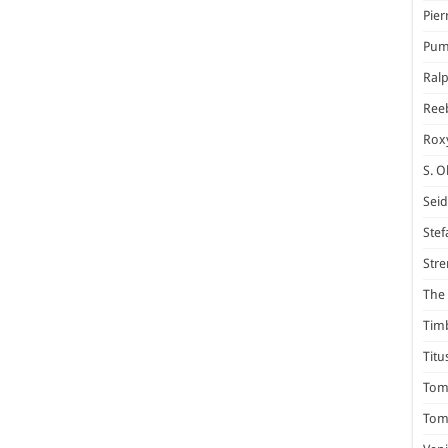
Pier
Pum
Ral
Ree
Rox
S. O
Seid
Stef
Stre
The 
Tim
Titu
Tom 
Tomm