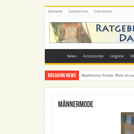
Startseite
Datenschutz
Impressum
News
Accessoires
Lingerie
M
Breaking News
Haarbürsten-Trends: Mehr als nu
Was zieht man auf ein Festival a
Männermode