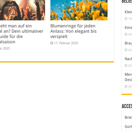
Belie
Klei
18
ieht man auf ein
Blumenringe für jeden
Kind
al an? Dein ultimativer
Anlass: Von elegant bis
20
uide für die
verspielt
alsaison
Brau
17. Februar 2025
ai 2025
20
Nach
20
Merc
Desi
20
Acce
Brie
Gürt