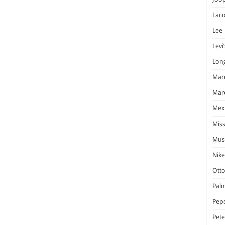
Laco
Lee
Levi’
Lon
Marc
Marc
Mex
Miss
Mus
Nike
Otto
Pal
Pep
Pet