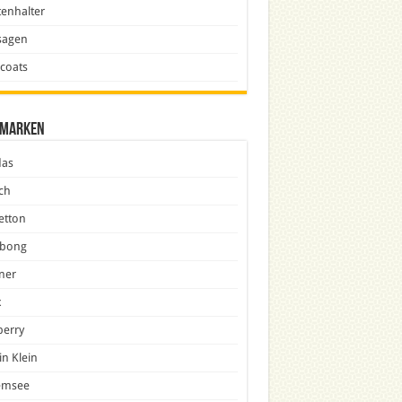
enhalter
sagen
icoats
marken
das
ch
etton
abong
ner
x
berry
in Klein
emsee