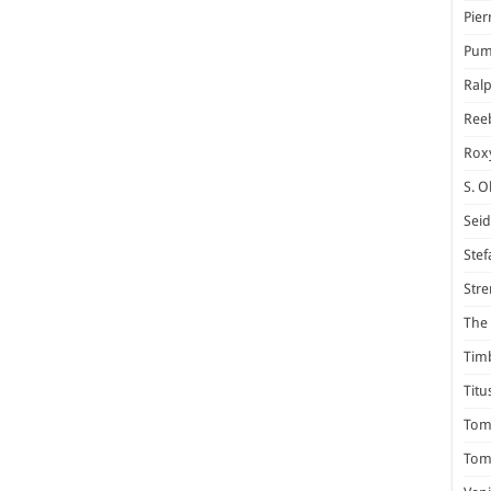
Pier
Pum
Ral
Ree
Rox
S. O
Seid
Stef
Stre
The 
Tim
Titu
Tom 
Tomm