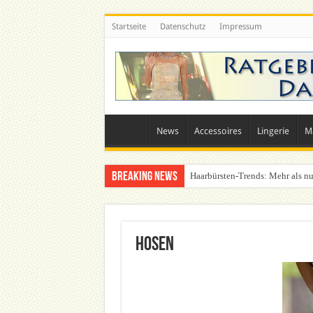
Startseite
Datenschutz
Impressum
News
Accessoires
Lingerie
M
Breaking News
Haarbürsten-Trends: Mehr als nu
Was zieht man auf ein Festival a
Hosen