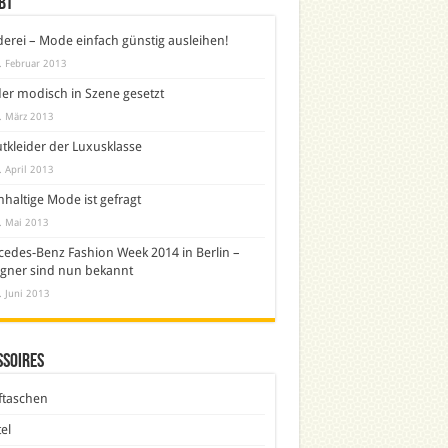
bt
derei – Mode einfach günstig ausleihen!
. Februar 2013
er modisch in Szene gesetzt
. März 2013
tkleider der Luxusklasse
. April 2013
haltige Mode ist gefragt
. Mai 2013
edes-Benz Fashion Week 2014 in Berlin –
gner sind nun bekannt
. Juni 2013
ssoires
ftaschen
el