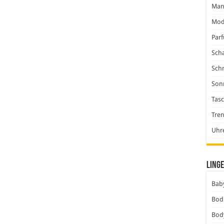
Man
Mod
Par
Scha
Sch
Son
Tas
Tre
Uhr
Linge
Baby
Bod
Bod