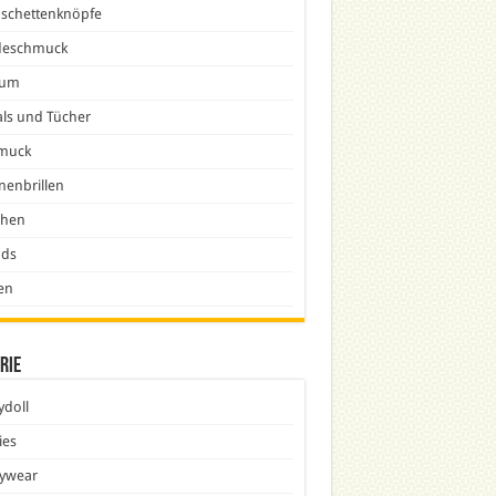
schettenknöpfe
eschmuck
fum
ls und Tücher
muck
nenbrillen
chen
nds
en
rie
doll
ies
ywear