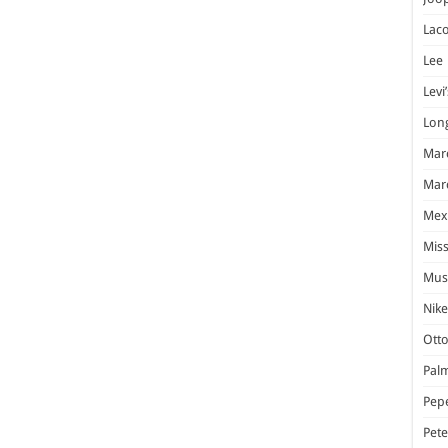
Laco
Lee
Levi’
Lon
Marc
Marc
Mex
Miss
Mus
Nike
Otto
Pal
Pep
Pet