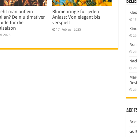
Belie
ieht man auf ein
Blumenringe für jeden
Klei
al an? Dein ultimativer
Anlass: Von elegant bis
18
uide für die
verspielt
alsaison
Kind
17. Februar 2025
ai 2025
20
Brau
20
Nach
20
Merc
Desi
20
Acce
Brie
Gürt