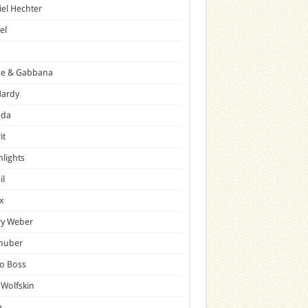
el Hechter
el
ce & Gabbana
Hardy
ada
it
hlights
il
x
ry Weber
lhuber
o Boss
 Wolfskin
p