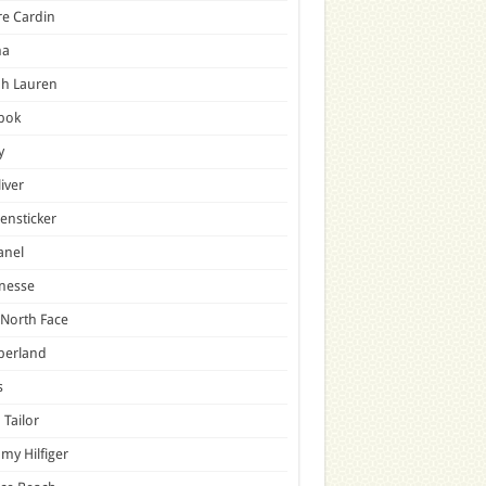
re Cardin
a
ph Lauren
bok
y
liver
ensticker
anel
nesse
North Face
berland
s
Tailor
y Hilfiger