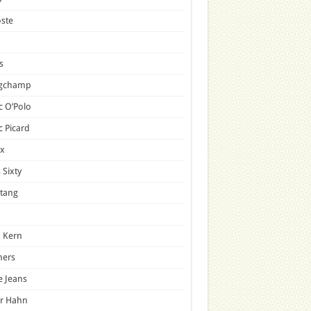
ste
s
gchamp
 O’Polo
 Picard
x
 Sixty
tang
 Kern
mers
e Jeans
er Hahn