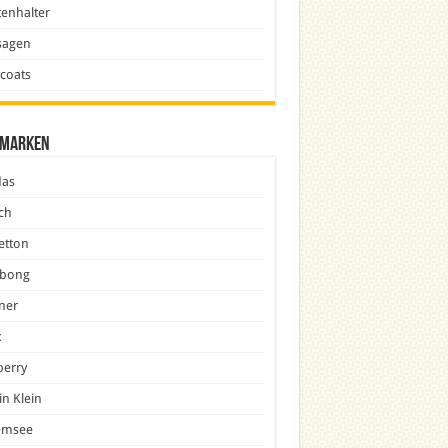
enhalter
sagen
icoats
marken
das
ch
etton
abong
ner
x
berry
in Klein
emsee