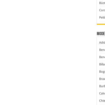
Büst
Cor
Pett
Mode
Adi
Ben
Ben
Bill
Bog
Bra
Bur
Calv
Chi