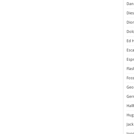
Dani
Dies
Dior
Dol
Ed 
Esc
Espr
Flas
Foss
Geo
Ger
Hal
Hug
Jack
Joo