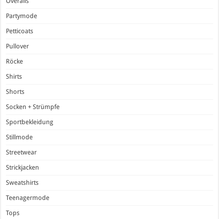
Overalls
Partymode
Petticoats
Pullover
Röcke
Shirts
Shorts
Socken + Strümpfe
Sportbekleidung
Stillmode
Streetwear
Strickjacken
Sweatshirts
Teenagermode
Tops