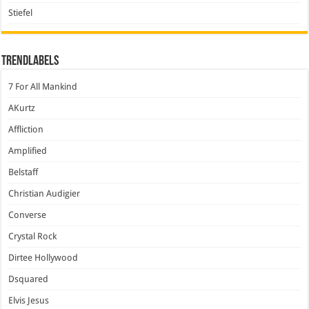
Stiefel
Trendlabels
7 For All Mankind
AKurtz
Affliction
Amplified
Belstaff
Christian Audigier
Converse
Crystal Rock
Dirtee Hollywood
Dsquared
Elvis Jesus