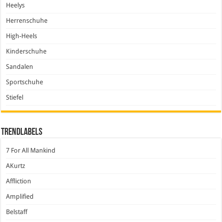
Heelys
Herrenschuhe
High-Heels
Kinderschuhe
Sandalen
Sportschuhe
Stiefel
Trendlabels
7 For All Mankind
AKurtz
Affliction
Amplified
Belstaff