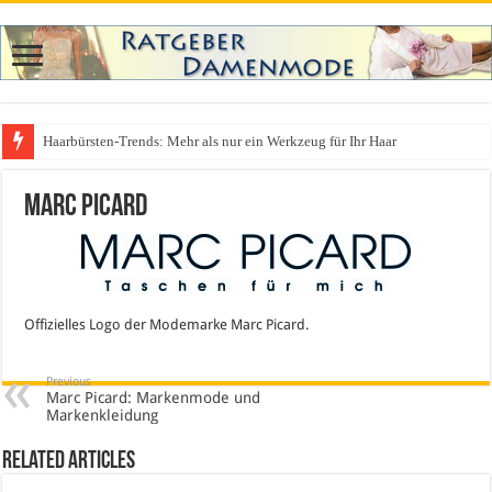
Haarbürsten-Trends: Mehr als nur ein Werkzeug für Ihr Haar
Was zieht man auf ein Festival an? Dein ultimativer Styleguide für die Fest
Marc Picard
Offizielles Logo der Modemarke Marc Picard.
Previous
Marc Picard: Markenmode und
Markenkleidung
Related Articles