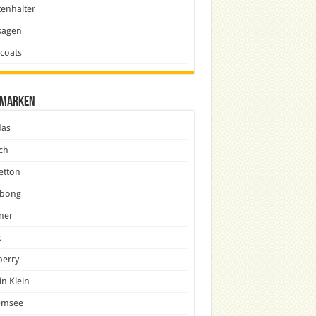
enhalter
sagen
icoats
marken
das
ch
etton
abong
ner
x
berry
in Klein
emsee