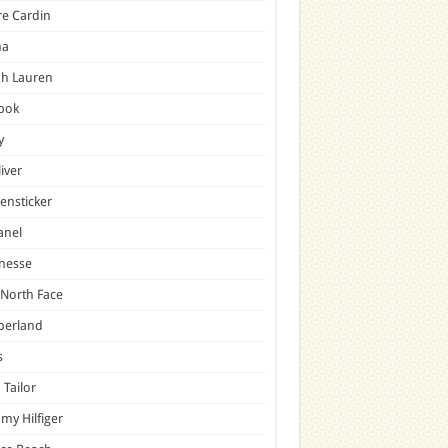
re Cardin
a
ph Lauren
bok
y
liver
ensticker
anel
nesse
North Face
berland
s
Tailor
y Hilfiger