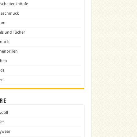
schettenknöpfe
eschmuck
fum
ls und Tücher
muck
nenbrillen
chen
nds
en
rie
doll
ies
ywear