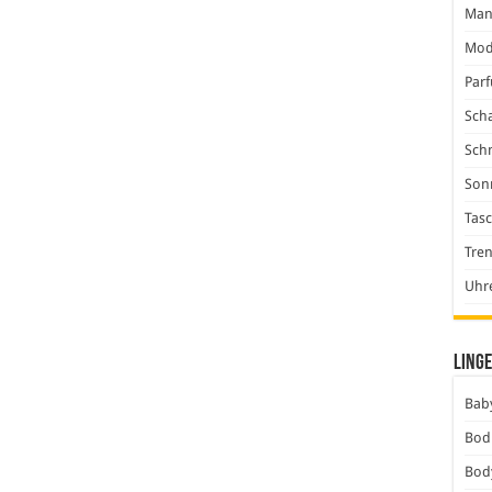
Man
Mod
Par
Scha
Sch
Son
Tas
Tre
Uhr
Linge
Baby
Bod
Bod