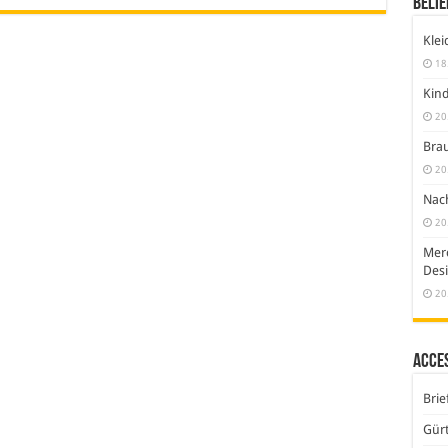
Belie
Klei
18
Kind
20
Brau
20
Nach
20
Merc
Desi
20
Acce
Brie
Gürt