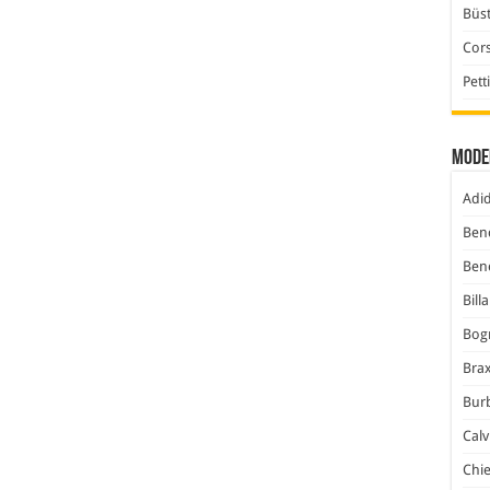
Büst
Cor
Pett
Mode
Adi
Ben
Ben
Bill
Bog
Bra
Bur
Calv
Chi