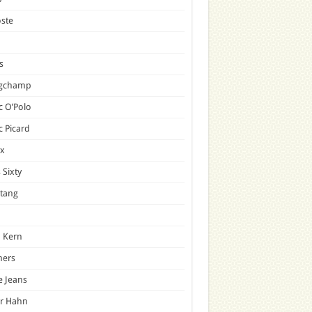
ste
s
gchamp
 O’Polo
 Picard
x
 Sixty
tang
 Kern
mers
e Jeans
er Hahn