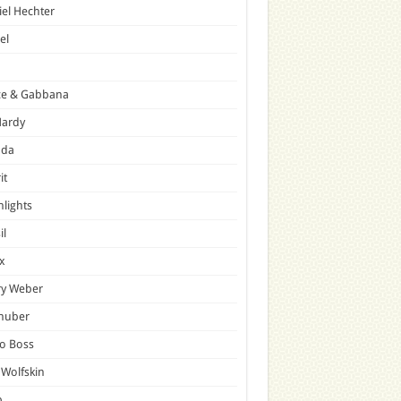
el Hechter
el
ce & Gabbana
Hardy
ada
it
hlights
il
x
ry Weber
lhuber
o Boss
 Wolfskin
p