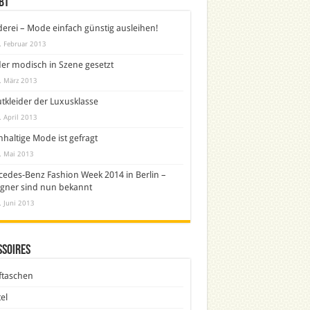
bt
derei – Mode einfach günstig ausleihen!
. Februar 2013
er modisch in Szene gesetzt
. März 2013
tkleider der Luxusklasse
. April 2013
haltige Mode ist gefragt
. Mai 2013
edes-Benz Fashion Week 2014 in Berlin –
gner sind nun bekannt
. Juni 2013
ssoires
ftaschen
el