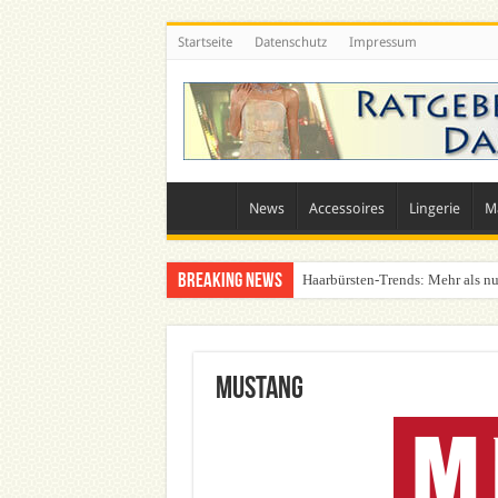
Startseite
Datenschutz
Impressum
News
Accessoires
Lingerie
M
Breaking News
Haarbürsten-Trends: Mehr als nu
Was zieht man auf ein Festival a
Mustang