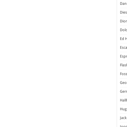
Dani
Dies
Dior
Dol
Ed 
Esc
Espr
Flas
Foss
Geo
Ger
Hal
Hug
Jack
Joo