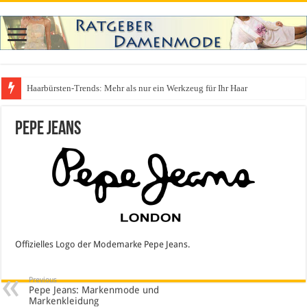
Haarbürsten-Trends: Mehr als nur ein Werkzeug für Ihr Haar
Was zieht man auf ein Festival an? Dein ultimativer Styleguide für die Fest
Pepe Jeans
Offizielles Logo der Modemarke Pepe Jeans.
Previous
Pepe Jeans: Markenmode und
Markenkleidung