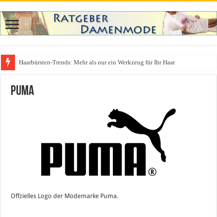
Haarbürsten-Trends: Mehr als nur ein Werkzeug für Ihr Haar
Was zieht man auf ein Festival an? Dein ultimativer Styleguide für die Fest
Puma
Offzielles Logo der Modemarke Puma.